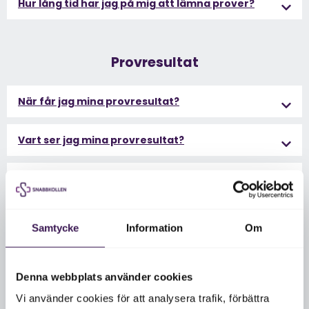
Hur lång tid har jag på mig att lämna prover?
Provresultat
När får jag mina provresultat?
Vart ser jag mina provresultat?
Ingår en läkarkommentar i mitt provsvar?
Vad händer om mitt provsvar är avvikande?
Samtycke
Information
Om
Vad betyder referensvärde i mitt provresultat?
Denna webbplats använder cookies
Hur ser jag mina tidigare provsvar?
Vi använder cookies för att analysera trafik, förbättra