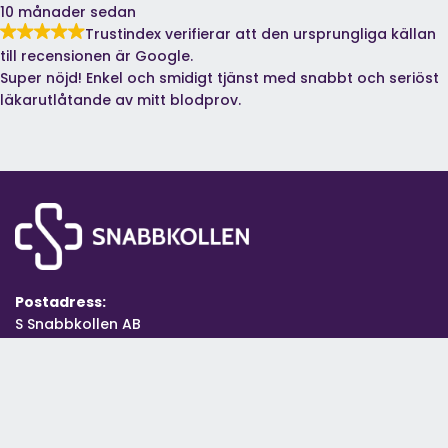
10 månader sedan
Trustindex verifierar att den ursprungliga källan
till recensionen är Google.
Super nöjd! Enkel och smidigt tjänst med snabbt och seriöst
läkarutlåtande av mitt blodprov.
Postadress:
S Snabbkollen AB
Kungsgatan 43
632 17 Eskilstuna
S Snabbkollen AB (559495-2946)