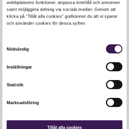
webbplatsens funktioner, anpassa innehåll och annonser
samt möjliggöra delning via sociala medier. Genom att
klicka på "Tillåt alla cookies" godkänner du att vi sparar
Hälsokontroller
och använder cookies för dessa syften.
Hur vet jag vilket test som passar mig?
Samtyckesval
Nödvändig
Vad är skillnaden mellan en hälsokontroll och
sjukvård?
Inställningar
Hur ofta bör jag göra en hälsokontroll?
Statistik
Kan mediciner påverka provsvar?
Marknadsföring
Ångerrätt & Reklamation
Tillåt alla cookies
Kan jag ångra min beställning?