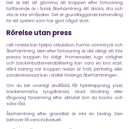
Det är lätt att glömma att kroppen efter förlossning
fortfarande är i fysisk återhämtning. Att dricka, äta och
vila är inte småsaker. Det är grundläggande behandling
för ett system som har gjort något stort.
Rörelse utan press
Lätt rörelse kan hjälpa cirkulation, humör, sömntryck och
återhämtning. Men efter förlossning är det viktigt att inte
pressa kroppen för tidigt. Promenader, lugn rörlighet
och bäckenbottenrehabilitering kan vara en bra start.
Hård träning när kroppen redan är trött, järnfattig eller
sönderstressad kan i stället förlänga återhämtningen.
Om du blir ovanligt andfådd, får hjärtklappning, yrsel,
bäckensmärta, tyngdkänsla, ökad blödning eller
långvarig försämring efter aktivitet bör du backa och
söka råd.
Återhämtning efter graviditet är inte en tävling. Den
behöver få vara individuell.