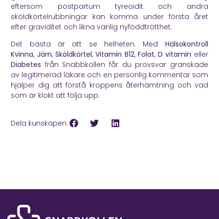
eftersom postpartum tyreoidit och andra
sköldkörtelrubbningar kan komma under första året
efter graviditet och likna vanlig nyföddtrötthet.
Det bästa är att se helheten. Med
Hälsokontroll
Kvinna
,
Järn
,
Sköldkörtel
,
Vitamin B12
,
Folat
,
D vitamin
eller
Diabetes
från Snabbkollen får du provsvar granskade
av legitimerad läkare och en personlig kommentar som
hjälper dig att förstå kroppens återhämtning och vad
som är klokt att följa upp.
Dela kunskapen: