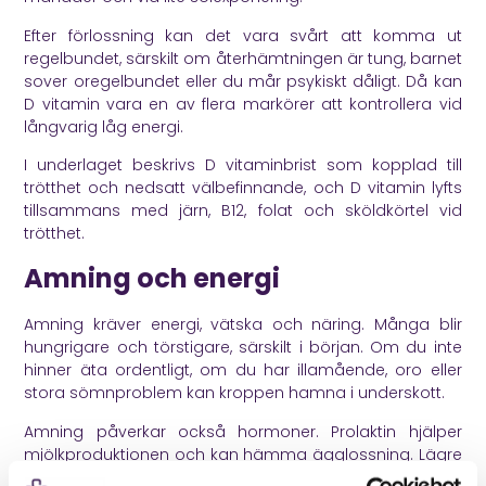
Efter förlossning kan det vara svårt att komma ut
regelbundet, särskilt om återhämtningen är tung, barnet
sover oregelbundet eller du mår psykiskt dåligt. Då kan
D vitamin vara en av flera markörer att kontrollera vid
långvarig låg energi.
I underlaget beskrivs D vitaminbrist som kopplad till
trötthet och nedsatt välbefinnande, och D vitamin lyfts
tillsammans med järn, B12, folat och sköldkörtel vid
trötthet.
Amning och energi
Amning kräver energi, vätska och näring. Många blir
hungrigare och törstigare, särskilt i början. Om du inte
hinner äta ordentligt, om du har illamående, oro eller
stora sömnproblem kan kroppen hamna i underskott.
Amning påverkar också hormoner. Prolaktin hjälper
mjölkproduktionen och kan hämma ägglossning. Lägre
östrogen under amning kan påverka slemhinnor, sexlust