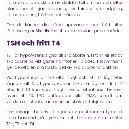
som ökad produktion av sköldkörtelhormon och lyfter
bland annat hjärtklappning, svettningar, viktnedgång,
sömnproblem, trötthet och håravfall.
Om du känner dig både uppvarvad och trött efter
förlossning är
Sköldkörtel
ett extra relevant provområde.
TSH och fritt T4
TSH är hypofysens signal till sköldkörteln. Fritt T4 är ett av
sköldkörtelns viktigaste hormoner i blodet. Tillsammans
ger de ofta en bra första bild av sköldkörtelns funktion.
Vid hypotyreos är TSH ofta högt och fritt T4 lågt eller
lågnormalt. Vid hypertyreos är TSH ofta lågt och fritt T4
eller fritt T3 kan vara högt. I vissa situationer behövs
även fritt T3, TPO antikroppar eller TRAK, särskilt om
vården misstänker autoimmun sköldkörtelsjukdom.
I underlaget beskrivs diagnos av postpartum tyreoidit
som baserad på symtom och blodprov som mäter
TSH, T3 och T4.