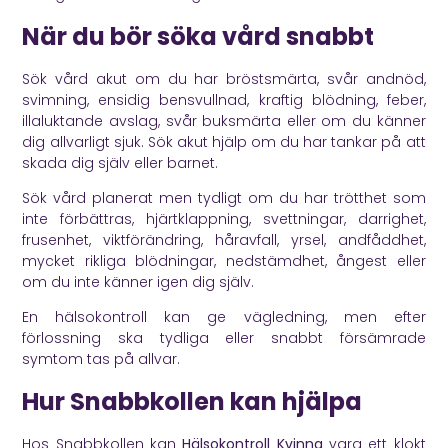
När du bör söka vård snabbt
Sök vård akut om du har bröstsmärta, svår andnöd,
svimning, ensidig bensvullnad, kraftig blödning, feber,
illaluktande avslag, svår buksmärta eller om du känner
dig allvarligt sjuk. Sök akut hjälp om du har tankar på att
skada dig själv eller barnet.
Sök vård planerat men tydligt om du har trötthet som
inte förbättras, hjärtklappning, svettningar, darrighet,
frusenhet, viktförändring, håravfall, yrsel, andfåddhet,
mycket rikliga blödningar, nedstämdhet, ångest eller
om du inte känner igen dig själv.
En hälsokontroll kan ge vägledning, men efter
förlossning ska tydliga eller snabbt försämrade
symtom tas på allvar.
Hur Snabbkollen kan hjälpa
Hos Snabbkollen kan
Hälsokontroll Kvinna
vara ett klokt