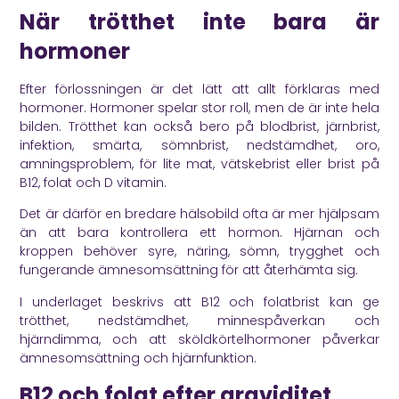
När trötthet inte bara är
hormoner
Efter förlossningen är det lätt att allt förklaras med
hormoner. Hormoner spelar stor roll, men de är inte hela
bilden. Trötthet kan också bero på blodbrist, järnbrist,
infektion, smärta, sömnbrist, nedstämdhet, oro,
amningsproblem, för lite mat, vätskebrist eller brist på
B12, folat och D vitamin.
Det är därför en bredare hälsobild ofta är mer hjälpsam
än att bara kontrollera ett hormon. Hjärnan och
kroppen behöver syre, näring, sömn, trygghet och
fungerande ämnesomsättning för att återhämta sig.
I underlaget beskrivs att B12 och folatbrist kan ge
trötthet, nedstämdhet, minnespåverkan och
hjärndimma, och att sköldkörtelhormoner påverkar
ämnesomsättning och hjärnfunktion.
B12 och folat efter graviditet