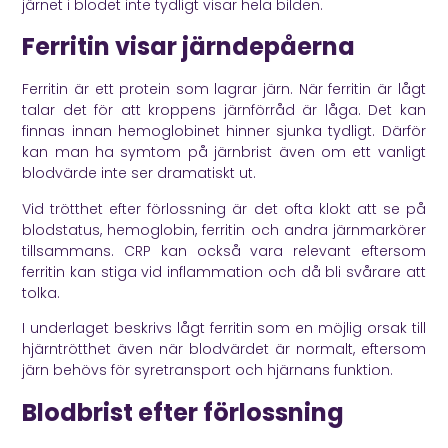
järnet i blodet inte tydligt visar hela bilden.
Ferritin visar järndepåerna
Ferritin är ett protein som lagrar järn. När ferritin är lågt
talar det för att kroppens järnförråd är låga. Det kan
finnas innan hemoglobinet hinner sjunka tydligt. Därför
kan man ha symtom på järnbrist även om ett vanligt
blodvärde inte ser dramatiskt ut.
Vid trötthet efter förlossning är det ofta klokt att se på
blodstatus, hemoglobin, ferritin och andra järnmarkörer
tillsammans. CRP kan också vara relevant eftersom
ferritin kan stiga vid inflammation och då bli svårare att
tolka.
I underlaget beskrivs lågt ferritin som en möjlig orsak till
hjärntrötthet även när blodvärdet är normalt, eftersom
järn behövs för syretransport och hjärnans funktion.
Blodbrist efter förlossning