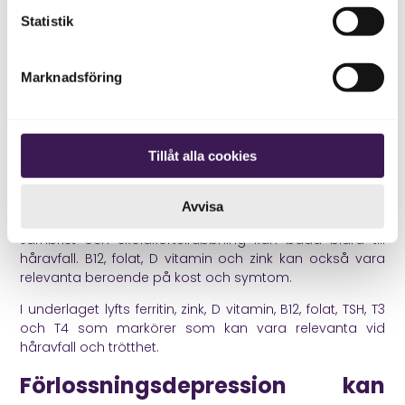
roll. Även blödningar efteråt kan påverka järnstatus och
Statistik
återhämtning.
Håravfall och trötthet
Marknadsföring
Håravfall några månader efter förlossning är vanligt
och beror ofta på att hårstrån som stannade kvar
under graviditeten går in i vilofas efter hormonfallet. Men
Tillåt alla cookies
om håravfallet är kraftigt eller kommer tillsammans
med djup trötthet, frusenhet, hjärtklappning, yrsel eller
nedstämdhet är det klokt att tänka bredare.
Avvisa
Järnbrist och sköldkörtelrubbning kan båda bidra till
håravfall. B12, folat, D vitamin och zink kan också vara
relevanta beroende på kost och symtom.
I underlaget lyfts ferritin, zink, D vitamin, B12, folat, TSH, T3
och T4 som markörer som kan vara relevanta vid
håravfall och trötthet.
Förlossningsdepression kan