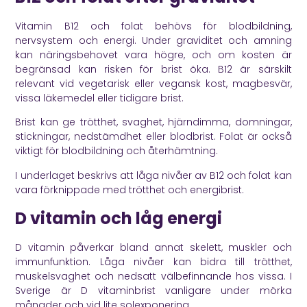
Vitamin B12 och folat behövs för blodbildning,
nervsystem och energi. Under graviditet och amning
kan näringsbehovet vara högre, och om kosten är
begränsad kan risken för brist öka. B12 är särskilt
relevant vid vegetarisk eller vegansk kost, magbesvär,
vissa läkemedel eller tidigare brist.
Brist kan ge trötthet, svaghet, hjärndimma, domningar,
stickningar, nedstämdhet eller blodbrist. Folat är också
viktigt för blodbildning och återhämtning.
I underlaget beskrivs att låga nivåer av B12 och folat kan
vara förknippade med trötthet och energibrist.
D vitamin och låg energi
D vitamin påverkar bland annat skelett, muskler och
immunfunktion. Låga nivåer kan bidra till trötthet,
muskelsvaghet och nedsatt välbefinnande hos vissa. I
Sverige är D vitaminbrist vanligare under mörka
månader och vid lite solexponering.