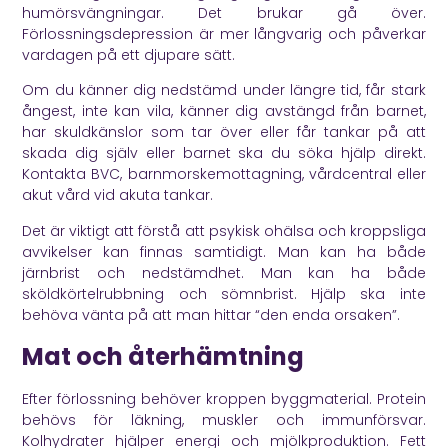
humörsvängningar. Det brukar gå över.
Förlossningsdepression är mer långvarig och påverkar
vardagen på ett djupare sätt.
Om du känner dig nedstämd under längre tid, får stark
ångest, inte kan vila, känner dig avstängd från barnet,
har skuldkänslor som tar över eller får tankar på att
skada dig själv eller barnet ska du söka hjälp direkt.
Kontakta BVC, barnmorskemottagning, vårdcentral eller
akut vård vid akuta tankar.
Det är viktigt att förstå att psykisk ohälsa och kroppsliga
avvikelser kan finnas samtidigt. Man kan ha både
järnbrist och nedstämdhet. Man kan ha både
sköldkörtelrubbning och sömnbrist. Hjälp ska inte
behöva vänta på att man hittar “den enda orsaken”.
Mat och återhämtning
Efter förlossning behöver kroppen byggmaterial. Protein
behövs för läkning, muskler och immunförsvar.
Kolhydrater hjälper energi och mjölkproduktion. Fett