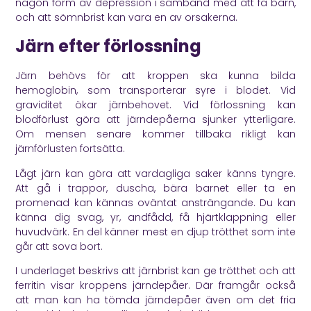
någon form av depression i samband med att få barn,
och att sömnbrist kan vara en av orsakerna.
Järn efter förlossning
Järn behövs för att kroppen ska kunna bilda
hemoglobin, som transporterar syre i blodet. Vid
graviditet ökar järnbehovet. Vid förlossning kan
blodförlust göra att järndepåerna sjunker ytterligare.
Om mensen senare kommer tillbaka rikligt kan
järnförlusten fortsätta.
Lågt järn kan göra att vardagliga saker känns tyngre.
Att gå i trappor, duscha, bära barnet eller ta en
promenad kan kännas oväntat ansträngande. Du kan
känna dig svag, yr, andfådd, få hjärtklappning eller
huvudvärk. En del känner mest en djup trötthet som inte
går att sova bort.
I underlaget beskrivs att järnbrist kan ge trötthet och att
ferritin visar kroppens järndepåer. Där framgår också
att man kan ha tömda järndepåer även om det fria