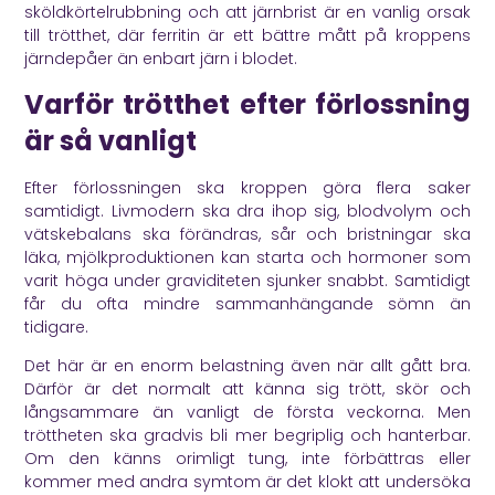
sköldkörtelrubbning och att järnbrist är en vanlig orsak
till trötthet, där ferritin är ett bättre mått på kroppens
järndepåer än enbart järn i blodet.
Varför trötthet efter förlossning
är så vanligt
Efter förlossningen ska kroppen göra flera saker
samtidigt. Livmodern ska dra ihop sig, blodvolym och
vätskebalans ska förändras, sår och bristningar ska
läka, mjölkproduktionen kan starta och hormoner som
varit höga under graviditeten sjunker snabbt. Samtidigt
får du ofta mindre sammanhängande sömn än
tidigare.
Det här är en enorm belastning även när allt gått bra.
Därför är det normalt att känna sig trött, skör och
långsammare än vanligt de första veckorna. Men
tröttheten ska gradvis bli mer begriplig och hanterbar.
Om den känns orimligt tung, inte förbättras eller
kommer med andra symtom är det klokt att undersöka