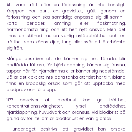
Att vara trött efter en förlossning är inte konstigt.
Kroppen har burit en graviditet, gått igenom en
förlossning och ska samtidigt anpassa sig till sömn i
korta perioder, amning eller flaskmatning,
hormonomställning och ett helt nytt ansvar. Men det
finns en skillnad mellan vanlig nyföddtrötthet och en
trötthet som känns djup, tung eller svår att återhämta
sig från.
Många beskriver att de känner sig helt tömda, blir
andfådda lättare, får hjärtklappning, känner sig frusna,
tappar hår, får hjärndimma eller känner sig nedstämda.
Då är det klokt att inte bara tänka att “det hör till”. Ibland
finns en kroppslig orsak som går att upptäcka med
blodprov och följa upp.
1177
beskriver att blodbrist kan ge trötthet,
koncentrationssvårigheter, yrsel, andfåddhet,
hjärtklappning, huvudvärk och öronsus. Vid blodbrist på
grund av för lite järn är blodförlust en vanlig orsak.
I underlaget beskrivs att graviditet kan orsaka