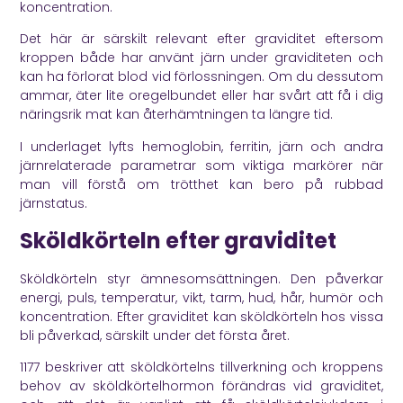
koncentration.
Det här är särskilt relevant efter graviditet eftersom
kroppen både har använt järn under graviditeten och
kan ha förlorat blod vid förlossningen. Om du dessutom
ammar, äter lite oregelbundet eller har svårt att få i dig
näringsrik mat kan återhämtningen ta längre tid.
I underlaget lyfts hemoglobin, ferritin, järn och andra
järnrelaterade parametrar som viktiga markörer när
man vill förstå om trötthet kan bero på rubbad
järnstatus.
Sköldkörteln efter graviditet
Sköldkörteln styr ämnesomsättningen. Den påverkar
energi, puls, temperatur, vikt, tarm, hud, hår, humör och
koncentration. Efter graviditet kan sköldkörteln hos vissa
bli påverkad, särskilt under det första året.
1177
beskriver att sköldkörtelns tillverkning och kroppens
behov av sköldkörtelhormon förändras vid graviditet,