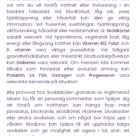
val om du vill förstå trötthet efter förlossning i en
bredare hälsobild. Vid blodförlust, låg ork, yrsel,
hjärtklappning eller håravfall kan
Järn
ge viktig
information. Vid frusenhet, svettningar, hjärtklappning,
viktförändring, håravfall eller nedstämdhet är
Sköldkörtel
särskilt relevant. Vid hjärndimma, vegetarisk kost, låg
energi eller långvarig trötthet kan
Vitamin B12
,
Folat
och
D vitamin
vara viktiga pusselbitar. Vid tidigare
graviditetsdiabetes eller misstänkt blodsockerpåverkan
kan
Diabetes
vara relevant. Om mensen inte kommer
tillbaka som förväntat efter avslutad amning kan
Prolaktin
,
LH
,
FSH
,
Östrogen
och
Progesteron
vara
relevanta beroende på situation.
Alla provsvar hos Snabbkollen granskas av legitimerad
läkare. Du får en personlig kommentar som hjälper dig
att förstå om tröttheten kan hänga ihop med
järnstatus, blodvärde, sköldkörtel, vitaminer, blodsocker
eller andra avvikelser, och om något bör följas upp i
vården. Blodprov kan hjälpa till att upptäcka tidiga
avvikelser och ge möjlighet att agera i tid, utan att