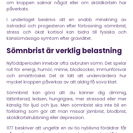
om kroppen saknar något eller om sköldkörteln har
påverkats.
I underlaget beskrivs att en snabb minskning av
östradiol och progesteron efter förlossning, sömnbrist,
stress och ökat kortisol kan bidra till fysiska och
känslomässiga symtom efter graviditet.
Sömnbrist är verklig belastning
Nyföddperioden innebär ofta avbruten sömn. Det spelar
roll för energi, humör, minne, blodsocker, immunförsvar
och smärttröskel. Det är lätt att undervärdera hur
mycket kroppen påverkas av att aldrig få sova klart.
Sömnbrist kan göra att du känner dig dimmig,
lättirriterad, ledsen, hungrigare, mer stressad eller mer
känslig för ljud och ljus. Men sömnbrist ska inte bli en
förklaring som gör att man missar järnbrist, blodbrist,
sköldkörtelrubbning eller depression.
1177
beskriver att ungefär en av tio nyblivna föräldrar får