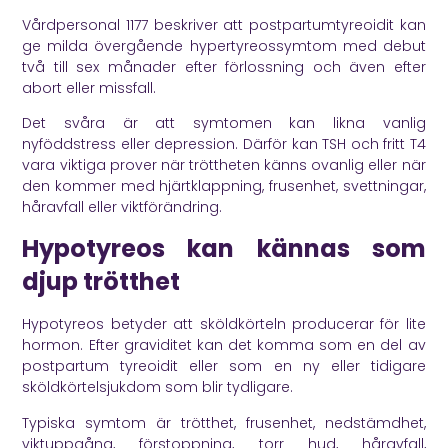
Vårdpersonal 1177
beskriver att postpartumtyreoidit kan
ge milda övergående hypertyreossymtom med debut
två till sex månader efter förlossning och även efter
abort eller missfall.
Det svåra är att symtomen kan likna vanlig
nyföddstress eller depression. Därför kan TSH och fritt T4
vara viktiga prover när tröttheten känns ovanlig eller när
den kommer med hjärtklappning, frusenhet, svettningar,
håravfall eller viktförändring.
Hypotyreos kan kännas som
djup trötthet
Hypotyreos betyder att sköldkörteln producerar för lite
hormon. Efter graviditet kan det komma som en del av
postpartum tyreoidit eller som en ny eller tidigare
sköldkörtelsjukdom som blir tydligare.
Typiska symtom är trötthet, frusenhet, nedstämdhet,
viktuppgång, förstoppning, torr hud, håravfall,