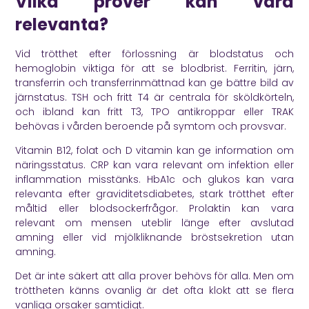
Vilka prover kan vara
relevanta?
Vid trötthet efter förlossning är blodstatus och
hemoglobin viktiga för att se blodbrist. Ferritin, järn,
transferrin och transferrinmättnad kan ge bättre bild av
järnstatus. TSH och fritt T4 är centrala för sköldkörteln,
och ibland kan fritt T3, TPO antikroppar eller TRAK
behövas i vården beroende på symtom och provsvar.
Vitamin B12, folat och D vitamin kan ge information om
näringsstatus. CRP kan vara relevant om infektion eller
inflammation misstänks. HbA1c och glukos kan vara
relevanta efter graviditetsdiabetes, stark trötthet efter
måltid eller blodsockerfrågor. Prolaktin kan vara
relevant om mensen uteblir länge efter avslutad
amning eller vid mjölkliknande bröstsekretion utan
amning.
Det är inte säkert att alla prover behövs för alla. Men om
tröttheten känns ovanlig är det ofta klokt att se flera
vanliga orsaker samtidigt.