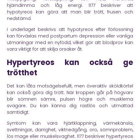
hjärndimma och låg energi.
1177
beskriver att
hypotyreos kan göra att man blir trött, frusen och
nedstämd.
I underlaget beskrivs att hypotyreos efter förlossning
kan förväxlas med postpartum depression eller vanliga
utmaningar med en nyfödd, vilket gör att blodprov kan
vara viktigt för att skilja orsaker åt.
Hypertyreos kan också ge
trötthet
Det kan låta motsägelsefullt, men överaktiv sköldkörtel
kan också göra dig trött. När kroppen går på högvarv
blir sömnen sämre, pulsen högre och musklerna
svagare. Du kan känna dig rastlös och utmattad
samtidigt.
Symtom kan vara hjärtklappning, värmekänsla,
svettningar, darrighet, viktnedgång, oro, sömnproblem,
lös mage eller muskelsvaghet.
1177
beskriver hypertyreos