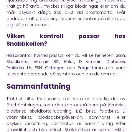
hjärtklappning, andfåddhet, yrsel, svettningar, frusenhet,
kraftigt håravfall, mycket rikliga blödningar eller om du
mår psykiskt dåligt. Sök akut vid bröstsmärta, svår
andnöd, kraftig blödning, feber eller tankar på att skada
dig själv eller barnet.
Vilken kontroll passar hos
Snabbkollen?
Hälsokontroll Kvinna
passar om du vill se helheten.
Järn
,
Sköldkörtel
,
Vitamin B12
,
Folat
,
D vitamin
,
Diabetes
,
Prolaktin
,
LH
,
FSH
,
Östrogen
och
Progesteron
kan vara
relevanta beroende på symtom och om du ammar.
Sammanfattning
Trötthet efter förlossning kan vara en naturlig del av
återhämtningen, men den kan också bero på järnbrist,
blodbrist, sköldkörtelrubbning, B12 brist, folatbrist, D
vitaminbrist, blodsockerpåverkan, sömnbrist eller
psykisk belastning. Järnstatus är särskilt viktig efter
graviditet och blodförlust. Sköldkörteln är särskilt viktig