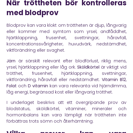
När tröttheten bör kontrolleras
med blodprov
Blodprov kan vara klokt om tröttheten är djup, långvarig
eller kommer med symtom som yrsel, andfåddhet,
hjärtklappning, frusenhet, svettningar, håravfall,
koncentrationssvårigheter, huvudvärk, nedstämdhet,
viktförändring eller svaghet.
Järn
är särskilt relevant efter blodförlust, riklig mens,
yrsel, hjärtklappning eller låg ork.
Sköldkörtel
är viktigt vid
trötthet, frusenhet, hjärtklappning, svettningar,
viktförändring, håravfall eller nedstämdhet.
Vitamin B12
,
Folat
och
D vitamin
kan vara relevanta vid hjärndimma,
låg energi, begränsad kost eller långvarig trötthet.
I underlaget beskrivs att ett övergripande prov av
blodstatus, sköldkörtel, vitaminer, mineraler och
hormonbalans kan vara lämpligt när tröttheten inte
förbättras trots sömn och återhämtning.