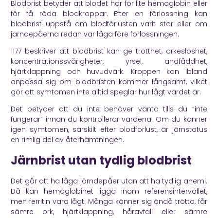
Blodbrist betyder att blodet har för lite hemoglobin eller
för få röda blodkroppar. Efter en förlossning kan
blodbrist uppstå om blodförlusten varit stor eller om
järndepåerna redan var låga före förlossningen.
1177
beskriver att blodbrist kan ge trötthet, orkeslöshet,
koncentrationssvårigheter, yrsel, andfåddhet,
hjärtklappning och huvudvärk. Kroppen kan ibland
anpassa sig om blodbristen kommer långsamt, vilket
gör att symtomen inte alltid speglar hur lågt värdet är.
Det betyder att du inte behöver vänta tills du “inte
fungerar” innan du kontrollerar värdena. Om du känner
igen symtomen, särskilt efter blodförlust, är järnstatus
en rimlig del av återhämtningen.
Järnbrist utan tydlig blodbrist
Det går att ha låga järndepåer utan att ha tydlig anemi.
Då kan hemoglobinet ligga inom referensintervallet,
men ferritin vara lågt. Många känner sig ändå trötta, får
sämre ork, hjärtklappning, håravfall eller sämre