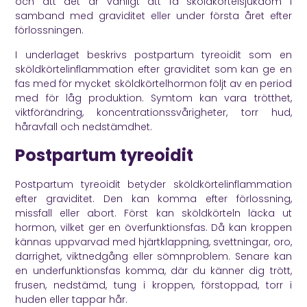
och att det är vanligt att få sköldkörtelsjukdom i
samband med graviditet eller under första året efter
förlossningen.
I underlaget beskrivs postpartum tyreoidit som en
sköldkörtelinflammation efter graviditet som kan ge en
fas med för mycket sköldkörtelhormon följt av en period
med för låg produktion. Symtom kan vara trötthet,
viktförändring, koncentrationssvårigheter, torr hud,
håravfall och nedstämdhet.
Postpartum tyreoidit
Postpartum tyreoidit betyder sköldkörtelinflammation
efter graviditet. Den kan komma efter förlossning,
missfall eller abort. Först kan sköldkörteln läcka ut
hormon, vilket ger en överfunktionsfas. Då kan kroppen
kännas uppvarvad med hjärtklappning, svettningar, oro,
darrighet, viktnedgång eller sömnproblem. Senare kan
en underfunktionsfas komma, där du känner dig trött,
frusen, nedstämd, tung i kroppen, förstoppad, torr i
huden eller tappar hår.