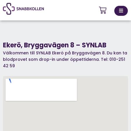
Kontakta
ingsställen
Ekerö, Bryggavägen 8 – SYNLAB
oss
Välkommen till SYNLAB Ekerö på Bryggavägen 8. Du kan ta
blodprovet som drop-in under öppettiderna. Tel: 010-251
42 59