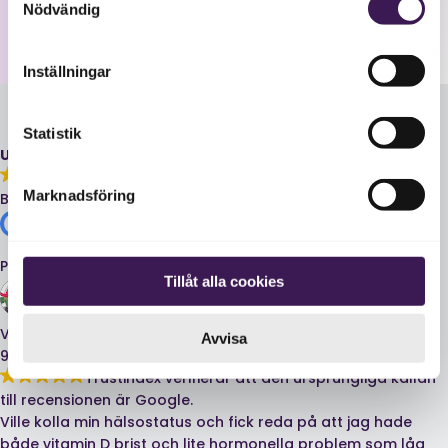
Nödvändig
Inställningar
Statistik
UTMÄRKT
Marknadsföring
Baserat på
4 recensioner
Publicerat på Google
Tillåt alla cookies
Vincent Fjällberg
Avvisa
9 månader sedan
Trustindex verifierar att den ursprungliga källan
till recensionen är Google.
Ville kolla min hälsostatus och fick reda på att jag hade
både vitamin D brist och lite hormonella problem som låg