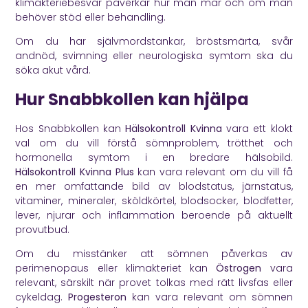
klimakteriebesvär påverkar hur man mår och om man
behöver stöd eller behandling.
Om du har självmordstankar, bröstsmärta, svår
andnöd, svimning eller neurologiska symtom ska du
söka akut vård.
Hur Snabbkollen kan hjälpa
Hos Snabbkollen kan
Hälsokontroll Kvinna
vara ett klokt
val om du vill förstå sömnproblem, trötthet och
hormonella symtom i en bredare hälsobild.
Hälsokontroll Kvinna Plus
kan vara relevant om du vill få
en mer omfattande bild av blodstatus, järnstatus,
vitaminer, mineraler, sköldkörtel, blodsocker, blodfetter,
lever, njurar och inflammation beroende på aktuellt
provutbud.
Om du misstänker att sömnen påverkas av
perimenopaus eller klimakteriet kan
Östrogen
vara
relevant, särskilt när provet tolkas med rätt livsfas eller
cykeldag.
Progesteron
kan vara relevant om sömnen