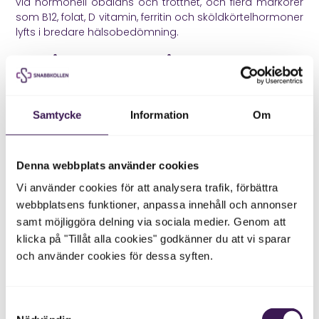
vid hormonell obalans och trötthet, och flera markörer
som B12, folat, D vitamin, ferritin och sköldkörtelhormoner
lyfts i bredare hälsobedömning.
Kortisol och nattlig oro
Kortisol är kroppens viktigaste stresshormon. Det
hjälper oss att vakna, hantera belastning och hålla
Samtycke
Information
Om
blodsocker stabilt. Men när stressen är långvarig kan
kortisolrytmen upplevas som störd. Man kan känna sig
trött på dagen men vaken på kvällen eller vakna tidigt
Denna webbplats använder cookies
med tankarna på högvarv.
Vi använder cookies för att analysera trafik, förbättra
Kortisolprov kan ibland vara relevant, men det ska
webbplatsens funktioner, anpassa innehåll och annonser
tolkas varsamt. Ett enskilt kortisolvärde förklarar sällan
hela sömnen. Det är ofta mer hjälpsamt att se på
samt möjliggöra delning via sociala medier. Genom att
rytmen i vardagen, återhämtningen, koffein, alkohol,
klicka på "Tillåt alla cookies" godkänner du att vi sparar
träning, sömnvanor och symtom.
och använder cookies för dessa syften.
Hos Snabbkollen kan
Kortisol
vara relevant när stress
och återhämtning är en tydlig del av bilden, men provet
Samtyckesval
bör alltid förstås i sammanhang.