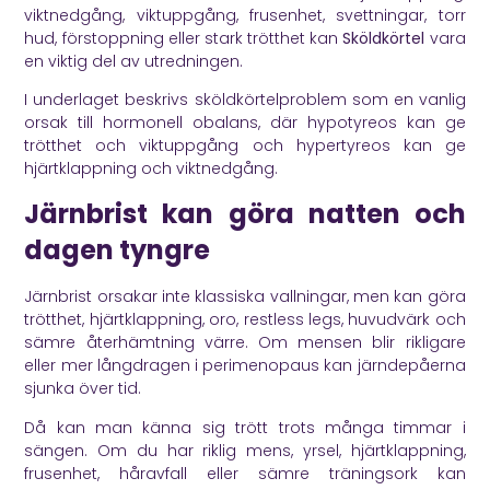
viktnedgång, viktuppgång, frusenhet, svettningar, torr
hud, förstoppning eller stark trötthet kan
Sköldkörtel
vara
en viktig del av utredningen.
I underlaget beskrivs sköldkörtelproblem som en vanlig
orsak till hormonell obalans, där hypotyreos kan ge
trötthet och viktuppgång och hypertyreos kan ge
hjärtklappning och viktnedgång.
Järnbrist kan göra natten och
dagen tyngre
Järnbrist orsakar inte klassiska vallningar, men kan göra
trötthet, hjärtklappning, oro, restless legs, huvudvärk och
sämre återhämtning värre. Om mensen blir rikligare
eller mer långdragen i perimenopaus kan järndepåerna
sjunka över tid.
Då kan man känna sig trött trots många timmar i
sängen. Om du har riklig mens, yrsel, hjärtklappning,
frusenhet, håravfall eller sämre träningsork kan