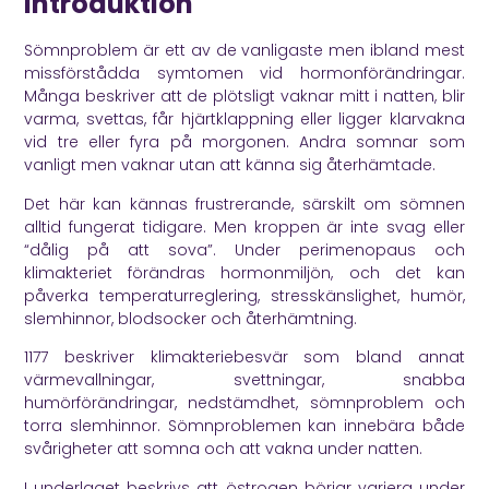
Introduktion
Sömnproblem är ett av de vanligaste men ibland mest
missförstådda symtomen vid hormonförändringar.
Många beskriver att de plötsligt vaknar mitt i natten, blir
varma, svettas, får hjärtklappning eller ligger klarvakna
vid tre eller fyra på morgonen. Andra somnar som
vanligt men vaknar utan att känna sig återhämtade.
Det här kan kännas frustrerande, särskilt om sömnen
alltid fungerat tidigare. Men kroppen är inte svag eller
“dålig på att sova”. Under perimenopaus och
klimakteriet förändras hormonmiljön, och det kan
påverka temperaturreglering, stresskänslighet, humör,
slemhinnor, blodsocker och återhämtning.
1177
beskriver klimakteriebesvär som bland annat
värmevallningar, svettningar, snabba
humörförändringar, nedstämdhet, sömnproblem och
torra slemhinnor. Sömnproblemen kan innebära både
svårigheter att somna och att vakna under natten.
I underlaget beskrivs att östrogen börjar variera under