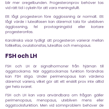
blir mer oregelbunden. Progesteronprov behöver tas
vid rätt tid i cykeln för att vara meningsfullt.
Ett lågt progesteron före ägglossning är normalt. Ett
lågt värde i lutealfasen kan däremot tala för utebliven
ägglossning, fel provtagningstid eller kortare
progesteronfas.
Karolinska
visar tydligt att progesteron varierar mellan
follikelfas, ovulationsfas, lutealfas och menopaus.
FSH och LH
FSH och LH är signalhormoner från hjärnan till
äggstockarna. När äggstockarnas funktion förändras
kan FSH stiga. Under perimenopaus kan värdena
däremot variera, vilket gör att ett enskilt prov inte alltid
ger hela svaret.
FSH och LH kan vara användbara om frågan gäller
perimenopaus, menopaus, utebliven mens eller
äggstocksfunktion. Men vid sömnproblem behöver de