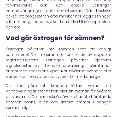
förklimakteriet och kan orsaka vallningar,
humörsvängningar och sömnbesvär. Där beskrivs
också att progesteron ofta minskar när ägglossningen
blir mer oregelbunden, vilket kan bidra till sömnproblem
och oro.
Vad gör östrogen för sömnen?
Östrogen påverkar inte sömnen som ett vanligt
sömnmedel. Det fungerar mer som en del av kroppens
regleringssystem. Östrogen påverkar hjärnans
signalsubstanser, temperaturreglering, slemhinnor,
humör och stresskänslighet. När nivåerna svänger eller
sjunker kan flera av dessa system bli mer känsliga.
Det kan göra att kroppen lättare vaknar, att
värmevallningar stör natten eller att hjärnan får svårare
att varva ner. Det kan också påverka hur återhämtande
sömnen känns, även om antalet timmar i sängen
verkar rimligt.
Karolinska
anger att känsligt östradiol har tydligt olika