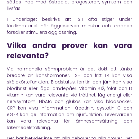
sättas ihop med östradiol, progesteron, symtom och
livsfas.
I underlaget beskrivs att FSH ofta stiger under
förklimakteriet när äggreserven minskar och kroppen
försöker stimulera ägglossning.
Vilka andra prover kan vara
relevanta?
Vid hormonella sömnproblem är det klokt att tänka
bredare än könshormoner. TSH och fritt T4 kan visa
sköldkörtelfunktion. Blodstatus, ferritin och järn kan visa
blodbrist eller låga järndepåer. Vitamin B12, folat och D
vitamin kan vara relevanta vid trötthet, låg energi eller
nervsymtom. HbA1c och glukos kan visa blodsocker.
CRP kan visa inflammation. Kreatinin, cystatin C och
eGFR kan ge information om njurfunktion. Levervärden
kan vara relevanta för ämnesomsättning och
läkemedelstolkning.
Det här betyder inte att alla behöver ta alla prover. Det