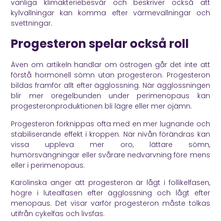
vanliga klimakteriebesvär och beskriver också att
kylvallningar kan komma efter värmevallningar och
svettningar.
Progesteron spelar också roll
Även om artikeln handlar om östrogen går det inte att
förstå hormonell sömn utan progesteron. Progesteron
bildas framför allt efter ägglossning. När ägglossningen
blir mer oregelbunden under perimenopaus kan
progesteronproduktionen bli lägre eller mer ojämn.
Progesteron förknippas ofta med en mer lugnande och
stabiliserande effekt i kroppen. När nivån förändras kan
vissa uppleva mer oro, lättare sömn,
humörsvängningar eller svårare nedvarvning före mens
eller i perimenopaus.
Karolinska
anger att progesteron är lågt i follikelfasen,
högre i lutealfasen efter ägglossning och lågt efter
menopaus. Det visar varför progesteron måste tolkas
utifrån cykelfas och livsfas.