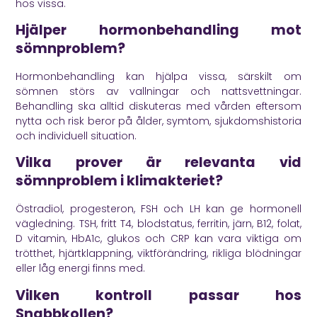
hos vissa.
Hjälper hormonbehandling mot
sömnproblem?
Hormonbehandling kan hjälpa vissa, särskilt om
sömnen störs av vallningar och nattsvettningar.
Behandling ska alltid diskuteras med vården eftersom
nytta och risk beror på ålder, symtom, sjukdomshistoria
och individuell situation.
Vilka prover är relevanta vid
sömnproblem i klimakteriet?
Östradiol, progesteron, FSH och LH kan ge hormonell
vägledning. TSH, fritt T4, blodstatus, ferritin, järn, B12, folat,
D vitamin, HbA1c, glukos och CRP kan vara viktiga om
trötthet, hjärtklappning, viktförändring, rikliga blödningar
eller låg energi finns med.
Vilken kontroll passar hos
Snabbkollen?