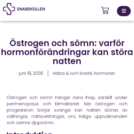
Kontakta
Östrogen och sömn: varför
ingsställen
oss
hormonförändringar kan störa
natten
juni 18, 2026
Hälsa & och livsstil
,
Hormoner
Östrogen och sömn hänger nära ihop, särskilt under
perimenopaus och klimakteriet. När östrogen och
progesteron börjar svänga kan natten störas av
vallningar, nattsvettningar, oro, tidiga uppvaknanden
och sämre djupsömn.