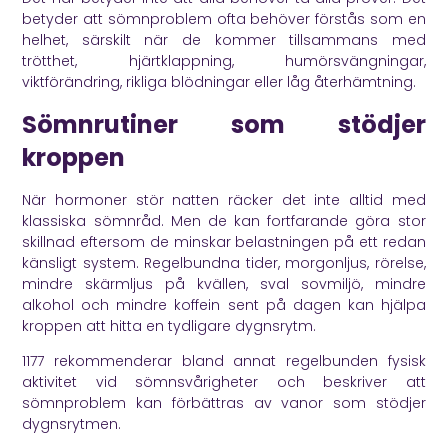
betyder att sömnproblem ofta behöver förstås som en
helhet, särskilt när de kommer tillsammans med
trötthet, hjärtklappning, humörsvängningar,
viktförändring, rikliga blödningar eller låg återhämtning.
Sömnrutiner som stödjer
kroppen
När hormoner stör natten räcker det inte alltid med
klassiska sömnråd. Men de kan fortfarande göra stor
skillnad eftersom de minskar belastningen på ett redan
känsligt system. Regelbundna tider, morgonljus, rörelse,
mindre skärmljus på kvällen, sval sovmiljö, mindre
alkohol och mindre koffein sent på dagen kan hjälpa
kroppen att hitta en tydligare dygnsrytm.
1177
rekommenderar bland annat regelbunden fysisk
aktivitet vid sömnsvårigheter och beskriver att
sömnproblem kan förbättras av vanor som stödjer
dygnsrytmen.