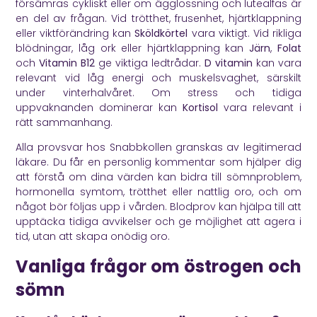
försämras cykliskt eller om ägglossning och lutealfas är
en del av frågan. Vid trötthet, frusenhet, hjärtklappning
eller viktförändring kan
Sköldkörtel
vara viktigt. Vid rikliga
blödningar, låg ork eller hjärtklappning kan
Järn
,
Folat
och
Vitamin B12
ge viktiga ledtrådar.
D vitamin
kan vara
relevant vid låg energi och muskelsvaghet, särskilt
under vinterhalvåret. Om stress och tidiga
uppvaknanden dominerar kan
Kortisol
vara relevant i
rätt sammanhang.
Alla provsvar hos Snabbkollen granskas av legitimerad
läkare. Du får en personlig kommentar som hjälper dig
att förstå om dina värden kan bidra till sömnproblem,
hormonella symtom, trötthet eller nattlig oro, och om
något bör följas upp i vården. Blodprov kan hjälpa till att
upptäcka tidiga avvikelser och ge möjlighet att agera i
tid, utan att skapa onödig oro.
Vanliga frågor om östrogen och
sömn