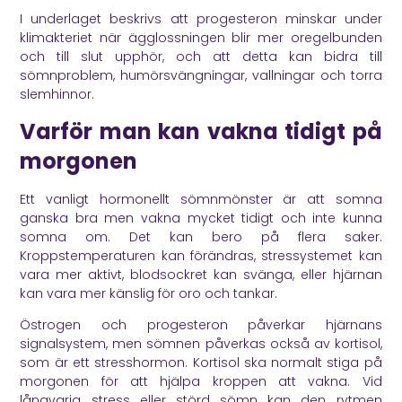
I underlaget beskrivs att progesteron minskar under
klimakteriet när ägglossningen blir mer oregelbunden
och till slut upphör, och att detta kan bidra till
sömnproblem, humörsvängningar, vallningar och torra
slemhinnor.
Varför man kan vakna tidigt på
morgonen
Ett vanligt hormonellt sömnmönster är att somna
ganska bra men vakna mycket tidigt och inte kunna
somna om. Det kan bero på flera saker.
Kroppstemperaturen kan förändras, stressystemet kan
vara mer aktivt, blodsockret kan svänga, eller hjärnan
kan vara mer känslig för oro och tankar.
Östrogen och progesteron påverkar hjärnans
signalsystem, men sömnen påverkas också av kortisol,
som är ett stresshormon. Kortisol ska normalt stiga på
morgonen för att hjälpa kroppen att vakna. Vid
långvarig stress eller störd sömn kan den rytmen