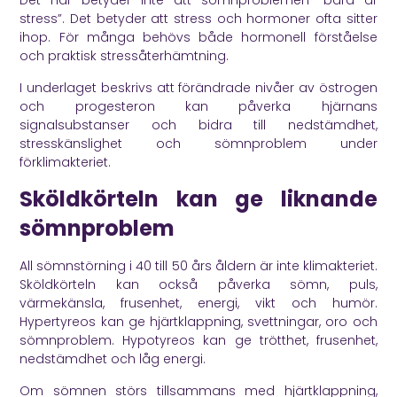
Det här betyder inte att sömnproblemen “bara är
stress”. Det betyder att stress och hormoner ofta sitter
ihop. För många behövs både hormonell förståelse
och praktisk stressåterhämtning.
I underlaget beskrivs att förändrade nivåer av östrogen
och progesteron kan påverka hjärnans
signalsubstanser och bidra till nedstämdhet,
stresskänslighet och sömnproblem under
förklimakteriet.
Sköldkörteln kan ge liknande
sömnproblem
All sömnstörning i 40 till 50 års åldern är inte klimakteriet.
Sköldkörteln kan också påverka sömn, puls,
värmekänsla, frusenhet, energi, vikt och humör.
Hypertyreos kan ge hjärtklappning, svettningar, oro och
sömnproblem. Hypotyreos kan ge trötthet, frusenhet,
nedstämdhet och låg energi.
Om sömnen störs tillsammans med hjärtklappning,