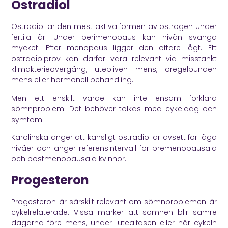
Östradiol
Östradiol är den mest aktiva formen av östrogen under
fertila år. Under perimenopaus kan nivån svänga
mycket. Efter menopaus ligger den oftare lågt. Ett
östradiolprov kan därför vara relevant vid misstänkt
klimakterieövergång, utebliven mens, oregelbunden
mens eller hormonell behandling.
Men ett enskilt värde kan inte ensam förklara
sömnproblem. Det behöver tolkas med cykeldag och
symtom.
Karolinska
anger att känsligt östradiol är avsett för låga
nivåer och anger referensintervall för premenopausala
och postmenopausala kvinnor.
Progesteron
Progesteron är särskilt relevant om sömnproblemen är
cykelrelaterade. Vissa märker att sömnen blir sämre
dagarna före mens, under lutealfasen eller när cykeln