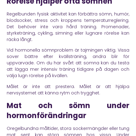
Rörelse hjälper ofta sömnen
Regelbunden fysisk aktivitet kan förbättra sömn, humör,
blodsocker, stress och kroppens temperaturreglering.
Det behöver inte vara hård träning. Promenader,
styrketräning, cykling, simning eller lugnare rörelse kan
räcka långt.
Vid hormonella sömnproblem är tajmingen viktig. Vissa
sover bättre efter kvällsträning, andra blir för
uppvarvade. Om du har svårt att somna kan du testa
att lägga mer intensiv träning tidigare på dagen och
välja lugn rörelse på kvällen.
Målet är inte att prestera. Målet är att hjälpa
nervsystemet att känna rytm och trygghet.
Mat och sömn under
hormonförändringar
Oregelbundna måltider, stora sockermängder eller tung
mat sent kan störa sömnen hos vissa. Under