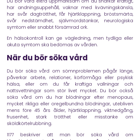
Du bör vara extra uppmärksam om du snarkar kraftigt,
har andningsuppehåll, vaknar med kvävningskänsla,
har svår dagtrötthet, får hjärtklappning, bröstsmärta,
svår nedstämdhet, självmordstankar, neurologiska
symtom eller snabbt försämrad ork.
En hälsokontroll kan ge vägledning, men tydliga eller
akuta symtom ska bedömas av vården.
När du bör söka vård
Du bör söka vård om sömnproblemen pågår länge,
påverkar arbete, relationer, körförmåga eller psykisk
hälsa, eller om du får kraftiga vallningar och
nattsvettningar som stör livet mycket. Du bör också
söka vård om du har blödningar efter menopaus,
mycket rikliga eller oregelbundna blödningar, utebliven
mens före 45 års ålder, hjärtklappning, viktnedgång,
frusenhet, stark trötthet eller misstanke om
sköldkörtelrubbning.
1177
beskriver att man bör söka vård om