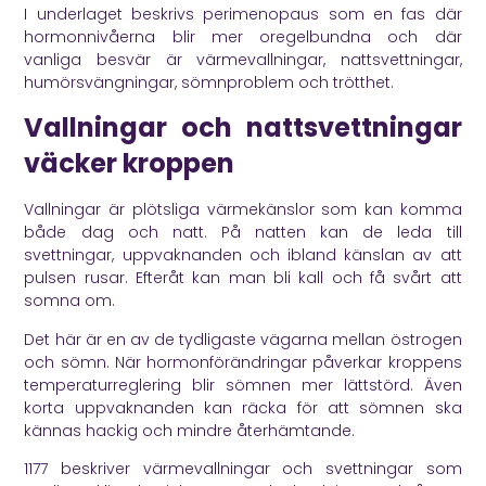
I underlaget beskrivs perimenopaus som en fas där
hormonnivåerna blir mer oregelbundna och där
vanliga besvär är värmevallningar, nattsvettningar,
humörsvängningar, sömnproblem och trötthet.
Vallningar och nattsvettningar
väcker kroppen
Vallningar är plötsliga värmekänslor som kan komma
både dag och natt. På natten kan de leda till
svettningar, uppvaknanden och ibland känslan av att
pulsen rusar. Efteråt kan man bli kall och få svårt att
somna om.
Det här är en av de tydligaste vägarna mellan östrogen
och sömn. När hormonförändringar påverkar kroppens
temperaturreglering blir sömnen mer lättstörd. Även
korta uppvaknanden kan räcka för att sömnen ska
kännas hackig och mindre återhämtande.
1177
beskriver värmevallningar och svettningar som