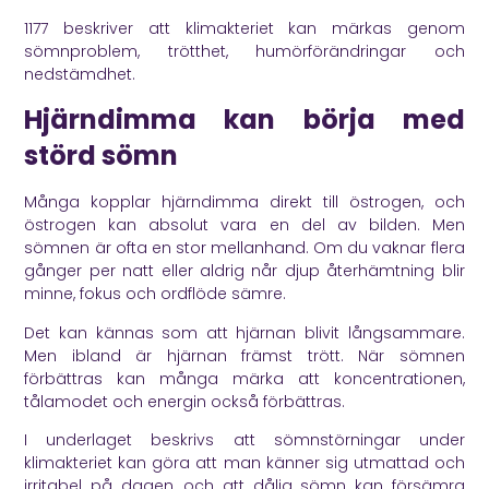
1177
beskriver att klimakteriet kan märkas genom
sömnproblem, trötthet, humörförändringar och
nedstämdhet.
Hjärndimma kan börja med
störd sömn
Många kopplar hjärndimma direkt till östrogen, och
östrogen kan absolut vara en del av bilden. Men
sömnen är ofta en stor mellanhand. Om du vaknar flera
gånger per natt eller aldrig når djup återhämtning blir
minne, fokus och ordflöde sämre.
Det kan kännas som att hjärnan blivit långsammare.
Men ibland är hjärnan främst trött. När sömnen
förbättras kan många märka att koncentrationen,
tålamodet och energin också förbättras.
I underlaget beskrivs att sömnstörningar under
klimakteriet kan göra att man känner sig utmattad och
irritabel på dagen, och att dålig sömn kan försämra