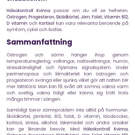
Hälsokontroll Kvinna
passar om du vill se helheten.
Östrogen
,
Progesteron
,
Sköldkörtel
,
Järn
,
Folat
,
Vitamin B12
,
D vitamin
och
Kortisol
kan vara relevanta beroende på
symtom, cykel och livsfas.
Sammanfattning
Östrogen och sömn hänger ihop genom
temperaturreglering, vallningar, nattsvettningar, humör,
stresskänslighet och hjärnans signalsystem. Under
perimenopaus och klimakteriet kan östrogen och
progesteron svänga eller sjunka, vilket gör att natten blir
mer lättstörd. Man kan få svårt att somna, vakna varm
och svettig, vakna tidigt eller känna sig trött trots
många timmar i sängen.
Samtidigt beror sömnproblem inte alltid på hormoner.
Sköldkörtel, järnbrist, B12, folat, D vitamin, blodsocker,
kortisol, stress, alkohol, läkemedel och andra orsaker
kan ge liknande besvär. Med
Hälsokontroll Kvinna
,