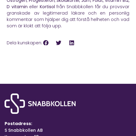
Östrogen
,
Progesteron
,
Sköldkörtel
,
Järn
,
Folat
,
Vitamin B12
,
D vitamin
eller
Kortisol
från Snabbkollen får du provsvar
granskade av legitimerad läkare och en personlig
kommentar som hjälper dig att förstå helheten och vad
som är klokt att följa upp.
Dela kunskapen:
Postadress:
S Snabbkollen AB