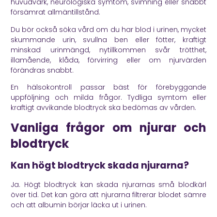
huvudvärk, neurologiska symtom, svimning eller snabbt
försämrat allmäntillstånd.
Du bör också söka vård om du har blod i urinen, mycket
skummande urin, svullna ben eller fötter, kraftigt
minskad urinmängd, nytillkommen svår trötthet,
illamående, klåda, förvirring eller om njurvärden
förändras snabbt.
En hälsokontroll passar bäst för förebyggande
uppföljning och milda frågor. Tydliga symtom eller
kraftigt avvikande blodtryck ska bedömas av vården.
Vanliga frågor om njurar och
blodtryck
Kan högt blodtryck skada njurarna?
Ja. Högt blodtryck kan skada njurarnas små blodkärl
över tid. Det kan göra att njurarna filtrerar blodet sämre
och att albumin börjar läcka ut i urinen.