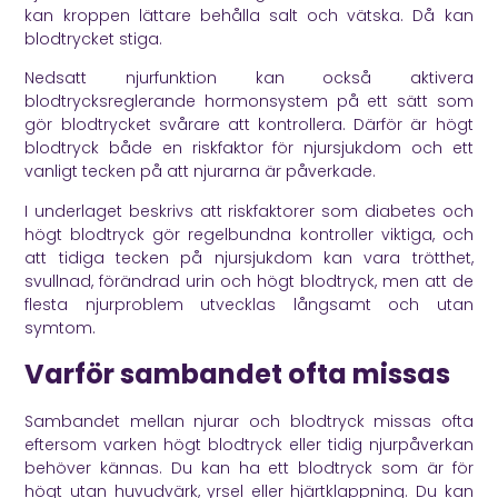
kan kroppen lättare behålla salt och vätska. Då kan
blodtrycket stiga.
Nedsatt njurfunktion kan också aktivera
blodtrycksreglerande hormonsystem på ett sätt som
gör blodtrycket svårare att kontrollera. Därför är högt
blodtryck både en riskfaktor för njursjukdom och ett
vanligt tecken på att njurarna är påverkade.
I underlaget beskrivs att riskfaktorer som diabetes och
högt blodtryck gör regelbundna kontroller viktiga, och
att tidiga tecken på njursjukdom kan vara trötthet,
svullnad, förändrad urin och högt blodtryck, men att de
flesta njurproblem utvecklas långsamt och utan
symtom.
Varför sambandet ofta missas
Sambandet mellan njurar och blodtryck missas ofta
eftersom varken högt blodtryck eller tidig njurpåverkan
behöver kännas. Du kan ha ett blodtryck som är för
högt utan huvudvärk, yrsel eller hjärtklappning. Du kan