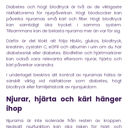
Diabetes och högt blodtryck är två av de viktigaste
riskfaktorerna för njurpåverkan. Högt blodsocker kan
påverka njurarnas små kärl och filter. Högt blodtryck
kan samtidigt öka trycket i samma system.
Tillsammans kan de belasta njurarna mer än var för sig.
Därför är det klokt att följa HbA1c, glukos, blodtryck,
kreatinin, cystatin C, eGFR och albumin i urin om du har
diabetesrisk eller diabetes. Blodfetter och hjärtmarkörer
kan också vara relevanta eftersom njurar, hjärta och
kärl påverkar varandra.
I underlaget beskrivs att kontroll av njurarnas hälsa är
särskilt viktig vid riskfaktorer som diabetes, högt
blodtryck eller familjehistorik av njursjukdom.
Njurar, hjärta och kärl hänger
ihop
Njurarna är inte isolerade från resten av kroppen.
Nedsatt njurfunktion kan öka risken för hjärt och