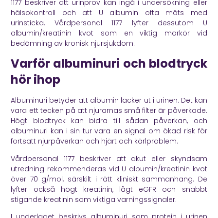
1177
beskriver att urinprov kan ingå i undersökning eller
hälsokontroll och att U albumin ofta mäts med
urinsticka. Vårdpersonal 1177 lyfter dessutom U
albumin/kreatinin kvot som en viktig markör vid
bedömning av kronisk njursjukdom.
Varför albuminuri och blodtryck
hör ihop
Albuminuri betyder att albumin läcker ut i urinen. Det kan
vara ett tecken på att njurarnas små filter är påverkade.
Högt blodtryck kan bidra till sådan påverkan, och
albuminuri kan i sin tur vara en signal om ökad risk för
fortsatt njurpåverkan och hjärt och kärlproblem.
Vårdpersonal 1177
beskriver att akut eller skyndsam
utredning rekommenderas vid U albumin/kreatinin kvot
över 70 g/mol, särskilt i rätt kliniskt sammanhang. De
lyfter också högt kreatinin, lågt eGFR och snabbt
stigande kreatinin som viktiga varningssignaler.
I underlaget beskrivs albuminuri som protein i urinen