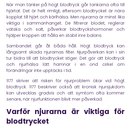
När man tänker på högt blodtryck går tankarna ofta till
hjärtat. Det är helt rimligt, eftersom blodtrycket är nära
kopplat till hjärt och kärlhälsa. Men njurarna är minst lika
viktiga i sammanhanget. De filtrerar blodet, reglerar
vätska och salt, påverkar blodtryckshormoner och
hjälper kroppen att hålla en stabil inre balans.
Sambandet går åt båda håll. Högt blodtryck kan
långsamt skada njurarnas filter. Njurpåverkan kan i sin
tur bidra till att blodtrycket stiger. Det gör att blodtryck
och njurhälsa lätt hamnar i en ond cirkel om
förändringar inte upptäcks i tid.
1177
skriver att risken för njurproblem ökar vid högt
blodtryck.
1177
beskriver också att kronisk njursjukdom
kan utvecklas gradvis och att symtom ofta kommer
senare, när njurfunktionen blivit mer påverkad.
Varför njurarna är viktiga för
blodtrycket