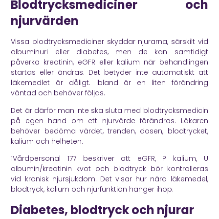
Blodtrycksmediciner och
njurvärden
Vissa blodtrycksmediciner skyddar njurarna, särskilt vid
albuminuri eller diabetes, men de kan samtidigt
påverka kreatinin, eGFR eller kalium när behandlingen
startas eller ändras. Det betyder inte automatiskt att
läkemedlet är dåligt. Ibland är en liten förändring
väntad och behöver följas.
Det är därför man inte ska sluta med blodtrycksmedicin
på egen hand om ett njurvärde förändras. Läkaren
behöver bedöma värdet, trenden, dosen, blodtrycket,
kalium och helheten.
1Vårdpersonal 177
beskriver att eGFR, P kalium, U
albumin/kreatinin kvot och blodtryck bör kontrolleras
vid kronisk njursjukdom. Det visar hur nära läkemedel,
blodtryck, kalium och njurfunktion hänger ihop.
Diabetes, blodtryck och njurar