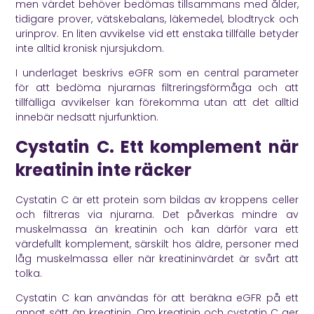
men värdet behöver bedömas tillsammans med ålder,
tidigare prover, vätskebalans, läkemedel, blodtryck och
urinprov. En liten avvikelse vid ett enstaka tillfälle betyder
inte alltid kronisk njursjukdom.
I underlaget beskrivs eGFR som en central parameter
för att bedöma njurarnas filtreringsförmåga och att
tillfälliga avvikelser kan förekomma utan att det alltid
innebär nedsatt njurfunktion.
Cystatin C. Ett komplement när
kreatinin inte räcker
Cystatin C är ett protein som bildas av kroppens celler
och filtreras via njurarna. Det påverkas mindre av
muskelmassa än kreatinin och kan därför vara ett
värdefullt komplement, särskilt hos äldre, personer med
låg muskelmassa eller när kreatininvärdet är svårt att
tolka.
Cystatin C kan användas för att beräkna eGFR på ett
annat sätt än kreatinin. Om kreatinin och cystatin C ger