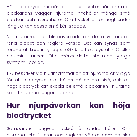
Högt blodtryck innebär att blodet trycker hårdare mot
blodkärlens väggar. Njurarna innehåller många små
blodkärl och filterenheter. Om trycket är för högt under
lång tid kan dessa små kärl skadas.
När njurarnas filter blir påverkade kan de få svårare att
rena blodet och reglera vätska. Det kan synas som
förändrat kreatinin, lägre eGFR, förhöjt cystatin C eller
albumin i urinen. Ofta märks detta inte med tydliga
symtom i början.
1177
beskriver vid njurinflammation att njurarna är viktiga
för att blodtrycket ska hållas på en bra nivå, och att
högt blodtryck kan skada de små blodkärlen i njurarna
så att njurarna fungerar sämre.
Hur njurpåverkan kan höja
blodtrycket
Sambandet fungerar också åt andra hållet. Om
njurarna inte filtrerar och reglerar vätska som de ska