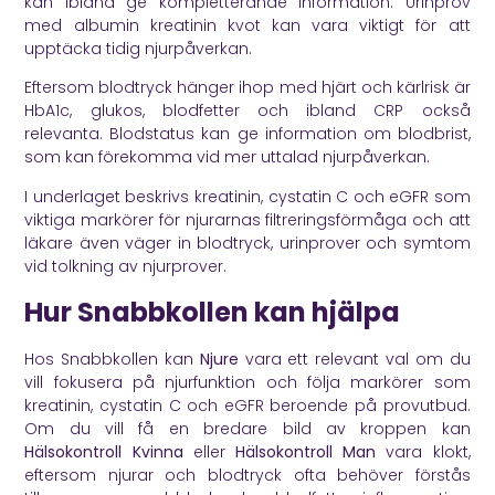
kan ibland ge kompletterande information. Urinprov
med albumin kreatinin kvot kan vara viktigt för att
upptäcka tidig njurpåverkan.
Eftersom blodtryck hänger ihop med hjärt och kärlrisk är
HbA1c, glukos, blodfetter och ibland CRP också
relevanta. Blodstatus kan ge information om blodbrist,
som kan förekomma vid mer uttalad njurpåverkan.
I underlaget beskrivs kreatinin, cystatin C och eGFR som
viktiga markörer för njurarnas filtreringsförmåga och att
läkare även väger in blodtryck, urinprover och symtom
vid tolkning av njurprover.
Hur Snabbkollen kan hjälpa
Hos Snabbkollen kan
Njure
vara ett relevant val om du
vill fokusera på njurfunktion och följa markörer som
kreatinin, cystatin C och eGFR beroende på provutbud.
Om du vill få en bredare bild av kroppen kan
Hälsokontroll Kvinna
eller
Hälsokontroll Man
vara klokt,
eftersom njurar och blodtryck ofta behöver förstås