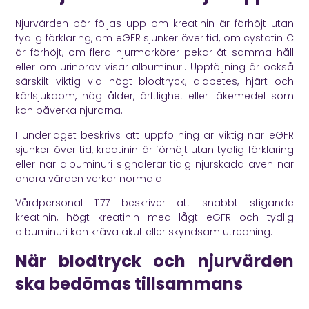
Njurvärden bör följas upp om kreatinin är förhöjt utan
tydlig förklaring, om eGFR sjunker över tid, om cystatin C
är förhöjt, om flera njurmarkörer pekar åt samma håll
eller om urinprov visar albuminuri. Uppföljning är också
särskilt viktig vid högt blodtryck, diabetes, hjärt och
kärlsjukdom, hög ålder, ärftlighet eller läkemedel som
kan påverka njurarna.
I underlaget beskrivs att uppföljning är viktig när eGFR
sjunker över tid, kreatinin är förhöjt utan tydlig förklaring
eller när albuminuri signalerar tidig njurskada även när
andra värden verkar normala.
Vårdpersonal 1177
beskriver att snabbt stigande
kreatinin, högt kreatinin med lågt eGFR och tydlig
albuminuri kan kräva akut eller skyndsam utredning.
När blodtryck och njurvärden
ska bedömas tillsammans