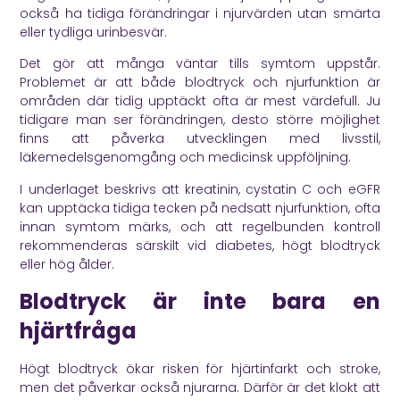
också ha tidiga förändringar i njurvärden utan smärta
eller tydliga urinbesvär.
Det gör att många väntar tills symtom uppstår.
Problemet är att både blodtryck och njurfunktion är
områden där tidig upptäckt ofta är mest värdefull. Ju
tidigare man ser förändringen, desto större möjlighet
finns att påverka utvecklingen med livsstil,
läkemedelsgenomgång och medicinsk uppföljning.
I underlaget beskrivs att kreatinin, cystatin C och eGFR
kan upptäcka tidiga tecken på nedsatt njurfunktion, ofta
innan symtom märks, och att regelbunden kontroll
rekommenderas särskilt vid diabetes, högt blodtryck
eller hög ålder.
Blodtryck är inte bara en
hjärtfråga
Högt blodtryck ökar risken för hjärtinfarkt och stroke,
men det påverkar också njurarna. Därför är det klokt att