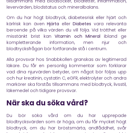
tillsammans med blodsocker, blodfetter, inflammation,
levervärden, blodstatus och mineralbalans.
Om du har högt blodtryck, diabetesrisk eller hjärt och
kärlrisk kan även
Hjärta
eller
Diabetes
vara relevanta
beroende på vilka värden du vill följa. Vid trötthet eller
misstänkt brist kan
Vitamin och Mineral
ibland ge
kompletterande information, men njur och
blodtrycksfrågan bör fortfarande stå i centrum.
Alla provsvar hos Snabbkollen granskas av legitimerad
läkare. Du får en personlig kommentar som förklarar
vad dina njurvärden betyder, om något bör följas upp
och hur kreatinin, cystatin C, eGFR, elektrolyter och andra
markörer ska förstås tillsammans med blodtryck, livsstil,
läkemedel och tidigare provsvar.
När ska du söka vård?
Du bör söka vård om du har upprepade
blodtrycksvärden som är höga, om du får mycket högt
blodtryck, om du har bröstsmärta, andfåddhet, svår