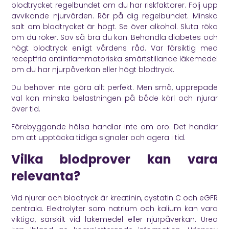
blodtrycket regelbundet om du har riskfaktorer. Följ upp
avvikande njurvärden. Rör på dig regelbundet. Minska
salt om blodtrycket är högt. Se över alkohol. Sluta röka
om du röker. Sov så bra du kan. Behandla diabetes och
högt blodtryck enligt vårdens råd. Var försiktig med
receptfria antiinflammatoriska smärtstillande läkemedel
om du har njurpåverkan eller högt blodtryck.
Du behöver inte göra allt perfekt. Men små, upprepade
val kan minska belastningen på både kärl och njurar
över tid.
Förebyggande hälsa handlar inte om oro. Det handlar
om att upptäcka tidiga signaler och agera i tid.
Vilka blodprover kan vara
relevanta?
Vid njurar och blodtryck är kreatinin, cystatin C och eGFR
centrala. Elektrolyter som natrium och kalium kan vara
viktiga, särskilt vid läkemedel eller njurpåverkan. Urea