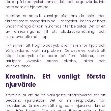
tänka på blodtrycket som ett kärl och organvärde, inte
bara som ett hjärtvärde.
Njurarna är särskilt känsliga eftersom de hela tiden
filtrerar stora mängder blod. Om trycket i kärlen är högt
under många år kan njurarnas filter belastas. Det är en
av anledningarna till att blodtrycksmätning och
njurprover ofta hör ihop.
1177
skriver att högt blodtryck ökar risken för hjärt och
kärlsjukdomar och njurproblem. De beskriver också att
högt blodtryck ofta beror på flera faktorer, som
ärftlighet, övervikt, stress, alkohol, lakrits och
levnadsvanor.
Kreatinin. Ett vanligt första
njurvärde
Kreatinin är ett av de vanligaste blodproverna för att
bedöma njurfunktion. Det är en restprodukt från
musklernas ämnesomsättning som njurarna filtrerar
bort från blodet. Om njurarna filtrerar sämre kan