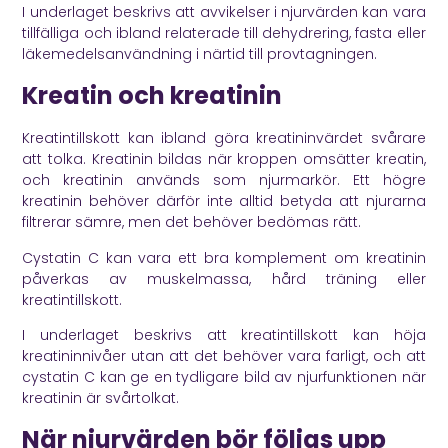
I underlaget beskrivs att avvikelser i njurvärden kan vara
tillfälliga och ibland relaterade till dehydrering, fasta eller
läkemedelsanvändning i närtid till provtagningen.
Kreatin och kreatinin
Kreatintillskott kan ibland göra kreatininvärdet svårare
att tolka. Kreatinin bildas när kroppen omsätter kreatin,
och kreatinin används som njurmarkör. Ett högre
kreatinin behöver därför inte alltid betyda att njurarna
filtrerar sämre, men det behöver bedömas rätt.
Cystatin C kan vara ett bra komplement om kreatinin
påverkas av muskelmassa, hård träning eller
kreatintillskott.
I underlaget beskrivs att kreatintillskott kan höja
kreatininnivåer utan att det behöver vara farligt, och att
cystatin C kan ge en tydligare bild av njurfunktionen när
kreatinin är svårtolkat.
När njurvärden bör följas upp