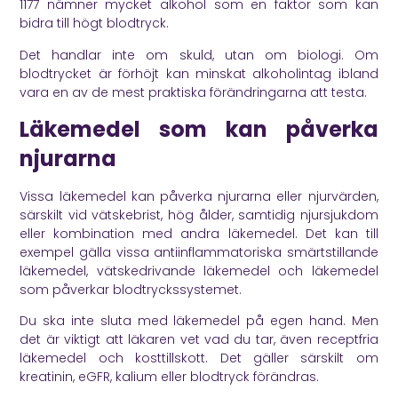
1177
nämner mycket alkohol som en faktor som kan
bidra till högt blodtryck.
Det handlar inte om skuld, utan om biologi. Om
blodtrycket är förhöjt kan minskat alkoholintag ibland
vara en av de mest praktiska förändringarna att testa.
Läkemedel som kan påverka
njurarna
Vissa läkemedel kan påverka njurarna eller njurvärden,
särskilt vid vätskebrist, hög ålder, samtidig njursjukdom
eller kombination med andra läkemedel. Det kan till
exempel gälla vissa antiinflammatoriska smärtstillande
läkemedel, vätskedrivande läkemedel och läkemedel
som påverkar blodtryckssystemet.
Du ska inte sluta med läkemedel på egen hand. Men
det är viktigt att läkaren vet vad du tar, även receptfria
läkemedel och kosttillskott. Det gäller särskilt om
kreatinin, eGFR, kalium eller blodtryck förändras.