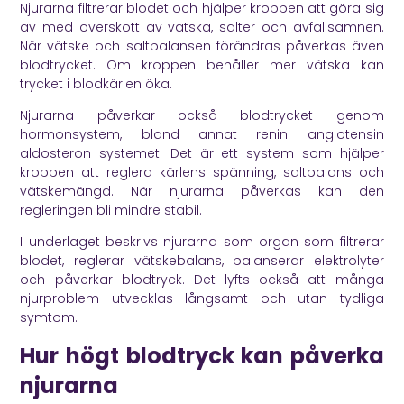
Njurarna filtrerar blodet och hjälper kroppen att göra sig
av med överskott av vätska, salter och avfallsämnen.
När vätske och saltbalansen förändras påverkas även
blodtrycket. Om kroppen behåller mer vätska kan
trycket i blodkärlen öka.
Njurarna påverkar också blodtrycket genom
hormonsystem, bland annat renin angiotensin
aldosteron systemet. Det är ett system som hjälper
kroppen att reglera kärlens spänning, saltbalans och
vätskemängd. När njurarna påverkas kan den
regleringen bli mindre stabil.
I underlaget beskrivs njurarna som organ som filtrerar
blodet, reglerar vätskebalans, balanserar elektrolyter
och påverkar blodtryck. Det lyfts också att många
njurproblem utvecklas långsamt och utan tydliga
symtom.
Hur högt blodtryck kan påverka
njurarna