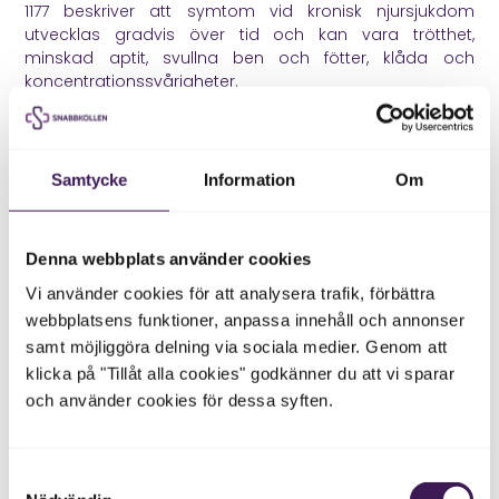
1177
beskriver att symtom vid kronisk njursjukdom
utvecklas gradvis över tid och kan vara trötthet,
minskad aptit, svullna ben och fötter, klåda och
koncentrationssvårigheter.
Det är därför blodtrycksmätning, blodprov och ibland
urinprov kan vara värdefulla innan symtom blir tydliga.
Samtycke
Information
Om
Varför blodtrycket bör mätas
regelbundet
Denna webbplats använder cookies
Blodtryck går inte att känna säkert. Vissa får huvudvärk
Vi använder cookies för att analysera trafik, förbättra
eller yrsel, men många märker ingenting. Därför
webbplatsens funktioner, anpassa innehåll och annonser
behöver blodtrycket mätas.
samt möjliggöra delning via sociala medier. Genom att
Om du har högt blodtryck vid ett tillfälle betyder det inte
klicka på "Tillåt alla cookies" godkänner du att vi sparar
alltid att du har kroniskt högt blodtryck. Stress, kaffe,
och använder cookies för dessa syften.
smärta, dålig sömn, träning och mätmiljö kan påverka.
Men om blodtrycket ofta ligger högt behöver det följas
upp.
Samtyckesval
1177
beskriver att du kan sänka högt blodtryck genom