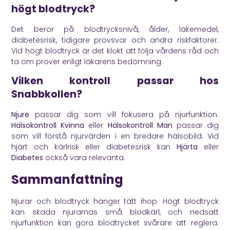
högt blodtryck?
Det beror på blodtrycksnivå, ålder, läkemedel,
diabetesrisk, tidigare provsvar och andra riskfaktorer.
Vid högt blodtryck är det klokt att följa vårdens råd och
ta om prover enligt läkarens bedömning.
Vilken kontroll passar hos
Snabbkollen?
Njure
passar dig som vill fokusera på njurfunktion.
Hälsokontroll Kvinna
eller
Hälsokontroll Man
passar dig
som vill förstå njurvärden i en bredare hälsobild. Vid
hjärt och kärlrisk eller diabetesrisk kan
Hjärta
eller
Diabetes
också vara relevanta.
Sammanfattning
Njurar och blodtryck hänger tätt ihop. Högt blodtryck
kan skada njurarnas små blodkärl, och nedsatt
njurfunktion kan göra blodtrycket svårare att reglera.