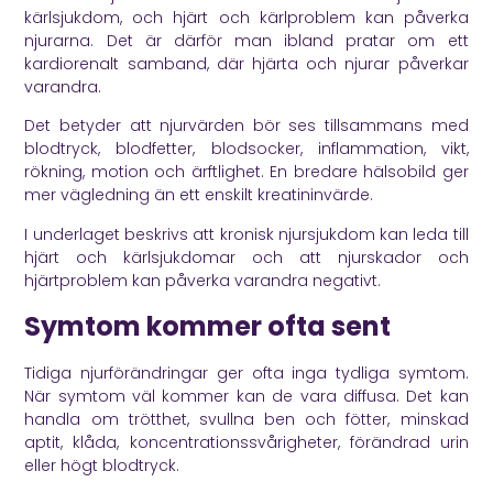
kärlsjukdom, och hjärt och kärlproblem kan påverka
njurarna. Det är därför man ibland pratar om ett
kardiorenalt samband, där hjärta och njurar påverkar
varandra.
Det betyder att njurvärden bör ses tillsammans med
blodtryck, blodfetter, blodsocker, inflammation, vikt,
rökning, motion och ärftlighet. En bredare hälsobild ger
mer vägledning än ett enskilt kreatininvärde.
I underlaget beskrivs att kronisk njursjukdom kan leda till
hjärt och kärlsjukdomar och att njurskador och
hjärtproblem kan påverka varandra negativt.
Symtom kommer ofta sent
Tidiga njurförändringar ger ofta inga tydliga symtom.
När symtom väl kommer kan de vara diffusa. Det kan
handla om trötthet, svullna ben och fötter, minskad
aptit, klåda, koncentrationssvårigheter, förändrad urin
eller högt blodtryck.