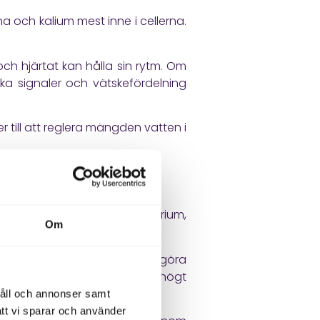
a och kalium mest inne i cellerna.
och hjärtat kan hålla sin rytm. Om
ska signaler och vätskefördelning
r till att reglera mängden vatten i
det och avgör hur mycket natrium,
Om
a urinen.
om njurarna är viktiga för att göra
r med njursjukdom, diabetes, högt
håll och annonser samt
att vi sparar och använder