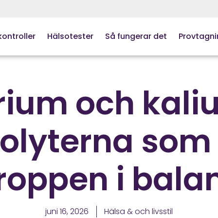
ontroller
Hälsotester
Så fungerar det
Provtagni
rium och kali
rolyterna som 
roppen i bala
juni 16, 2026
Hälsa & och livsstil