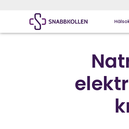
Hälsok
Nat
elekt
k