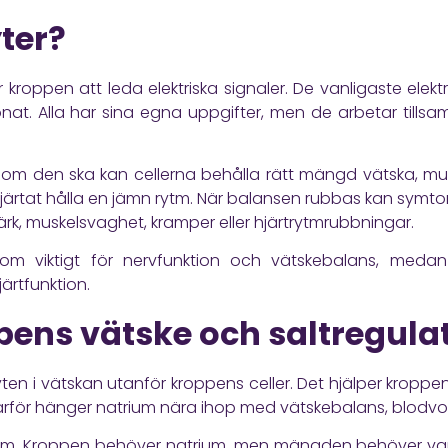
yter?
kroppen att leda elektriska signaler. De vanligaste elektro
t. Alla har sina egna uppgifter, men de arbetar tillsa
 som den ska kan cellerna behålla rätt mängd vätska, mu
hjärtat hålla en jämn rytm. När balansen rubbas kan symtom
dvärk, muskelsvaghet, kramper eller hjärtrytmrubbningar.
som viktigt för nervfunktion och vätskebalans, medan 
rtfunktion.
pens vätske och saltregula
lyten i vätskan utanför kroppens celler. Det hjälper kropp
ärför hänger natrium nära ihop med vätskebalans, blodvo
trium. Kroppen behöver natrium, men mängden behöver var