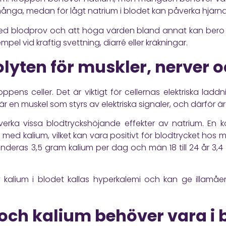
 många, medan för lågt natrium i blodet kan påverka hjär
ed blodprov och att höga värden bland annat kan bero på
empel vid kraftig svettning, diarré eller kräkningar.
olyten för muskler, nerver o
roppens celler. Det är viktigt för cellernas elektriska la
är en muskel som styrs av elektriska signaler, och därför är 
tverka vissa blodtryckshöjande effekter av natrium. En 
a med kalium, vilket kan vara positivt för blodtrycket hos
enderas 3,5 gram kalium per dag och män 18 till 24 år 3
v kalium i blodet kallas hyperkalemi och kan ge illam
och kalium behöver vara i 