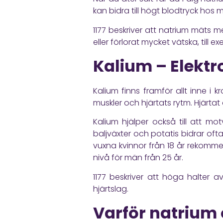
kan bidra till högt blodtryck hos
1177
beskriver att natrium mäts m
eller förlorat mycket vätska, till ex
Kalium – Elektr
Kalium finns framför allt inne i k
muskler och hjärtats rytm. Hjärtat 
Kalium hjälper också till att mo
baljväxter och potatis bidrar oft
vuxna kvinnor från 18 år rekomm
nivå för män från 25 år.
1177
beskriver att höga halter a
hjärtslag.
Varför natrium 