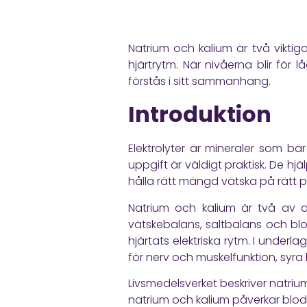
Natrium och kalium är två viktiga
hjärtrytm. När nivåerna blir för
förstås i sitt sammanhang.
Introduktion
Elektrolyter är mineraler som bär
uppgift är väldigt praktisk. De hj
hålla rätt mängd vätska på rätt p
Natrium och kalium är två av de
vätskebalans, saltbalans och blod
hjärtats elektriska rytm. I under
för nerv och muskelfunktion, syra
Livsmedelsverket
beskriver natriu
natrium och kalium påverkar blod