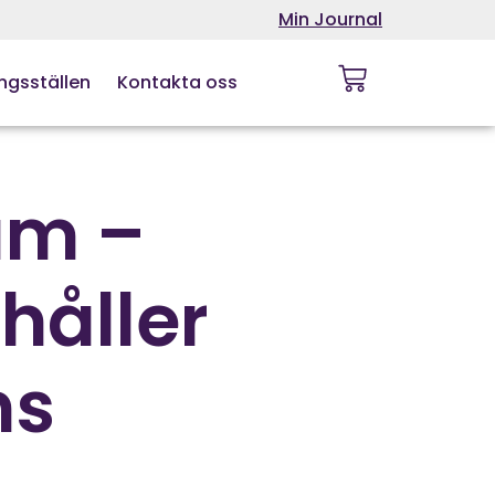
Min Journal
ngsställen
Kontakta oss
um –
håller
ns