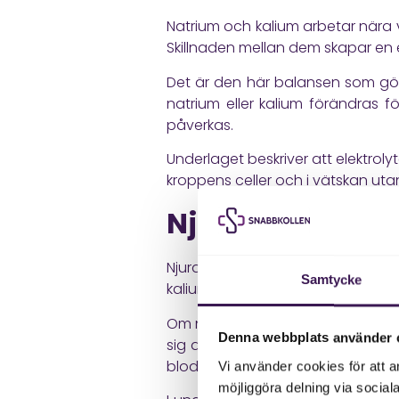
Natrium och kalium arbetar nära v
Skillnaden mellan dem skapar en e
Det är den här balansen som gör a
natrium eller kalium förändras f
påverkas.
Underlaget beskriver att elektroly
kroppens celler och i vätskan utan
Njurarnas roll i
Njurarna är kroppens stora regle
Samtycke
kalium och vatten som ska stanna
Om njurarna fungerar sämre kan ele
Denna webbplats använder 
sig av med överskott. Därför kan
blodtryck eller läkemedel som påv
Vi använder cookies för att a
möjliggöra delning via social