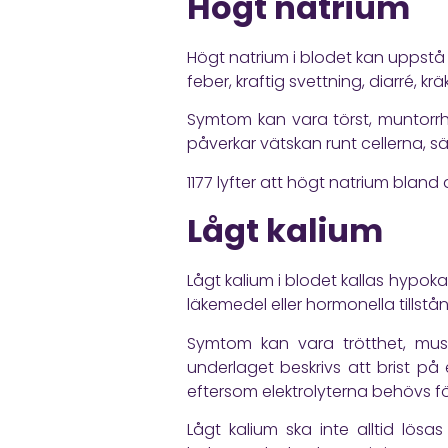
Högt natrium
Högt natrium i blodet kan uppstå vi
feber, kraftig svettning, diarré, kr
Symtom kan vara törst, muntorrhet
påverkar vätskan runt cellerna, sä
1177
lyfter att högt natrium bland a
Lågt kalium
Lågt kalium i blodet kallas hypoka
läkemedel eller hormonella tillst
Symtom kan vara trötthet, muske
underlaget beskrivs att brist på
eftersom elektrolyterna behövs f
Lågt kalium ska inte alltid lösa