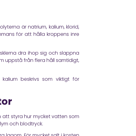
lyterna är natrium, kalium, klorid,
mmans för att hålla kroppens inre
sklerna dra ihop sig och slappna
 uppstå från flera håll samtidigt,
kalium beskrivs som viktigt för
tor
en att styra hur mycket vatten som
lym och blodtryck.
a lagom. För mycket salt i kosten