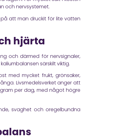
nan och nervsystemet.
 att man druckit för lite vatten
ch hjärta
ddning och därmed för nervsignaler,
kaliumbalansen särskilt viktig.
kost med mycket frukt, grönsaker,
 många.
Livsmedelsverket
anger att
,4 gram per dag, med något högre
ående, svaghet och oregelbundna
balans