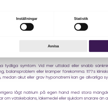
som avgörande för att reglera kroppens vätskenivåer oc
lektrolyter som utsöndras med urinen.
 är ett vanligt blodprov som kan visa hur njurarna fun
Inställningar
Statistik
as tillsammans med natrium och kalium.
atremi. Det kan uppstå när kroppen har för mycket vatten i 
Avvisa
el kräkningar, diarré, vissa läkemedel eller sjukdomar s
nga tydliga symtom. Vid mer uttalad eller snabb sänk
irring, balansproblem eller kramper förekomma.
1177:s klin
 medan akut eller grav hyponatremi kan ge allvarliga sy
 korrigera lågt natrium på egen hand med stora mängde
 om vätskebalans, läkemedel eller sjukdom snarare än att 