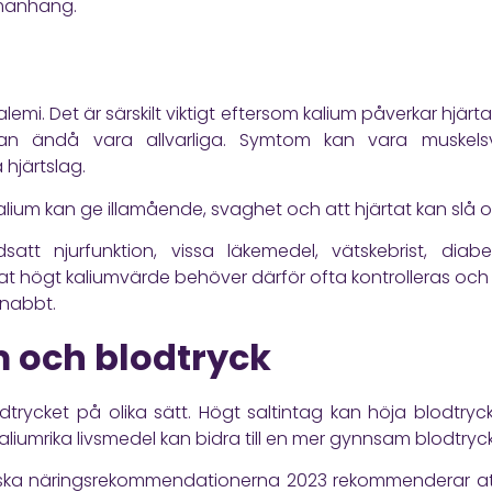
mmanhang.
lemi. Det är särskilt viktigt eftersom kalium påverkar hjärt
n ändå vara allvarliga. Symtom kan vara muskelsva
 hjärtslag.
alium kan ge illamående, svaghet och att hjärtat kan slå 
t njurfunktion, vissa läkemedel, vätskebrist, diabe
t högt kaliumvärde behöver därför ofta kontrolleras oc
snabbt.
m och blodtryck
trycket på olika sätt. Högt saltintag kan höja blodtryc
aliumrika livsmedel kan bidra till en mer gynnsam blodtryc
diska näringsrekommendationerna 2023 rekommenderar att 