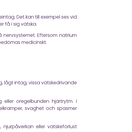
eintag. Det kan till exempel ses vid
r få i sig vätska.
 på nervsystemet. Eftersom natrium
d bedömas medicinskt.
g, lågt intag, vissa vätskedrivande
 eller oregelbunden hjärtrytm. I
uskelkramper, svaghet och spasmer
 njurpåverkan eller vätskeförlust