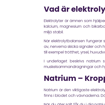
Vad är elektrol
Elektrolyter är ämnen som hjälper 
kalcium, magnesium och bikarbona
miljö stabil.
När elektrolytbalansen fungerar
av, nerverna skicka signaler och 
till exempel trötthet, yrsel, huvu
I underlaget beskrivs natrium 
muskelsammandragningar och hjä
Natrium – Krop
Natrium är den viktigaste elektro
finns i blodet och vävnaderna. D
När du äter salt får du i dig na