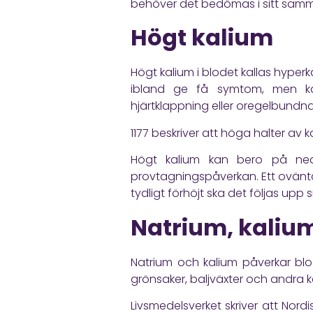
behöver det bedömas i sitt sa
Högt kalium
Högt kalium i blodet kallas hyperka
ibland ge få symtom, men ka
hjärtklappning eller oregelbundna
1177
beskriver att höga halter av k
Högt kalium kan bero på nedsat
provtagningspåverkan. Ett ovänta
tydligt förhöjt ska det följas upp 
Natrium, kaliu
Natrium och kalium påverkar blod
grönsaker, baljväxter och andra k
Livsmedelsverket
skriver att Nor