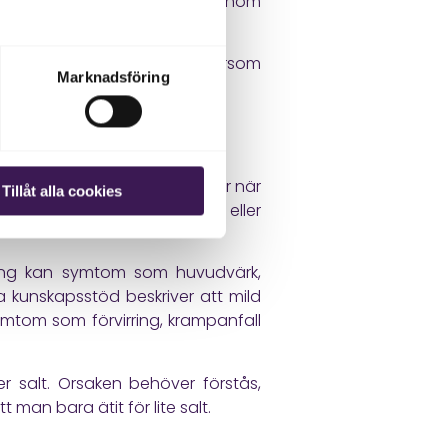
h elektrolytsammansättning genom
gerar. Det är relevant eftersom
Marknadsföring
förhållande till natrium, eller när
Tillåt alla cookies
om påverkar njurar, hormoner eller
ning kan symtom som huvudvärk,
iska kunskapsstöd
beskriver att mild
mtom som förvirring, krampanfall
r salt. Orsaken behöver förstås,
man bara ätit för lite salt.