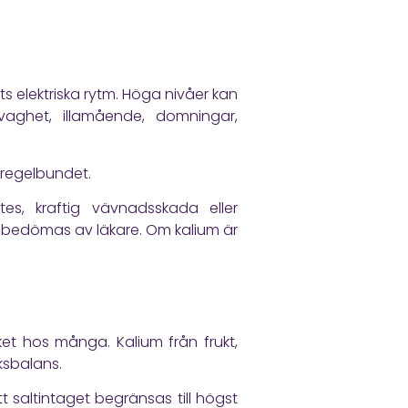
ats elektriska rytm. Höga nivåer kan
ghet, illamående, domningar,
oregelbundet.
tes, kraftig vävnadsskada eller
h bedömas av läkare. Om kalium är
ket hos många. Kalium från frukt,
ksbalans.
saltintaget begränsas till högst