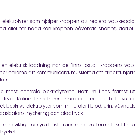
 elektrolyter som hjälper kroppen att reglera vätskebala
 låga eller för höga kan kroppen påverkas snabbt, därfö
 en elektrisk laddning när de finns lösta i kroppens väts
älper cellerna att kommunicera, musklerna att arbeta, hjärt
lats.
 mest centrala elektrolyterna. Natrium finns främst uta
tryck. Kalium finns främst inne i cellerna och behövs fö
laget beskrivs elektrolyter som mineraler i blod, urin, väv
 basbalans, hydrering och blodtryck.
m som viktigt för syra basbalans samt vatten och saltbala
trycket.