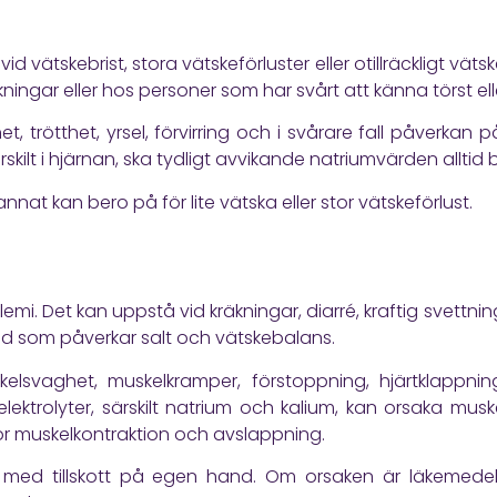
d vätskebrist, stora vätskeförluster eller otillräckligt vätsk
äkningar eller hos personer som har svårt att känna törst elle
, trötthet, yrsel, förvirring och i svårare fall påverkan
rskilt i hjärnan, ska tydligt avvikande natriumvärden allti
nnat kan bero på för lite vätska eller stor vätskeförlust.
lemi. Det kan uppstå vid kräkningar, diarré, kraftig svettnin
ånd som påverkar salt och vätskebalans.
lsvaghet, muskelkramper, förstoppning, hjärtklappning
 elektrolyter, särskilt natrium och kalium, kan orsaka m
ör muskelkontraktion och avslappning.
s med tillskott på egen hand. Om orsaken är läkemedel,