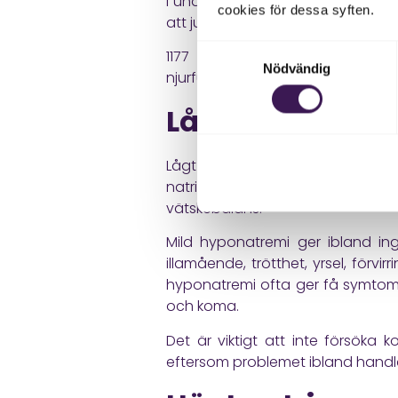
I underlaget beskrivs njurarna 
cookies för dessa syften.
att justera mängden vatten och e
Samtyckesval
1177
beskriver att kreatininprov
Nödvändig
njurfunktion ofta behöver bedöm
Lågt natrium
Lågt natrium i blodet kallas hypon
natrium förloras genom till exemp
vätskebalans.
Mild hyponatremi ger ibland i
illamående, trötthet, yrsel, förv
hyponatremi ofta ger få symtom,
och koma.
Det är viktigt att inte försöka
eftersom problemet ibland handlar