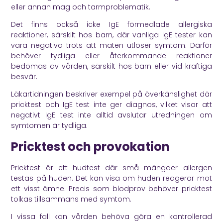
eller annan mag och tarmproblematik.
Det finns också icke IgE förmedlade allergiska
reaktioner, särskilt hos barn, där vanliga IgE tester kan
vara negativa trots att maten utlöser symtom. Därför
behöver tydliga eller återkommande reaktioner
bedömas av vården, särskilt hos barn eller vid kraftiga
besvär.
Läkartidningen
beskriver exempel på överkänslighet där
pricktest och IgE test inte ger diagnos, vilket visar att
negativt IgE test inte alltid avslutar utredningen om
symtomen är tydliga.
Pricktest och provokation
Pricktest är ett hudtest där små mängder allergen
testas på huden. Det kan visa om huden reagerar mot
ett visst ämne. Precis som blodprov behöver pricktest
tolkas tillsammans med symtom.
I vissa fall kan vården behöva göra en kontrollerad