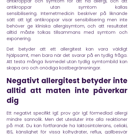
antikroppar och symtom för att ha allergi, och att
antikroppar utan symtom kallas
sensibilisering.
Internetmedicin
beskriver på liknande
sätt att IgE antikroppar visar sensibilisering men inte
behöver ge kliniska allergisymtom, och att resultatet
alltid måste tolkas tillsammans med symtom och
exponering.
Det betyder att ett allergitest kan vara väldigt
hjälpsamt, men bara när det svarar på en tydlig fråga.
Att testa många livsmedel utan tydlig symtombild kan
skapa oro och onödiga kostbegränsningar.
Negativt allergitest betyder inte
alltid att maten inte påverkar
dig
Ett negativt specifikt IgE prov gör IgE förmedlad allergi
mindre sannolik. Men det utesluter inte alla reaktioner
på mat. Du kan fortfarande ha laktosintolerans, celiaki,
IBS, känslighet för vissa kolhydrater, reflux, gallbesvär