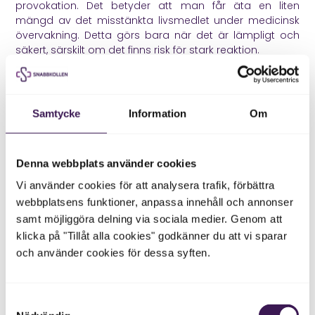
provokation. Det betyder att man får äta en liten
mängd av det misstänkta livsmedlet under medicinsk
övervakning. Detta görs bara när det är lämpligt och
säkert, särskilt om det finns risk för stark reaktion.
Vid misstänkt allvarlig matallergi ska man inte testa
själv hemma. Då behöver vården bedöma risken.
Samtycke
Information
Om
IgG tester och matintolerans
Många har hört talas om tester som mäter IgG mot
olika livsmedel. Det är viktigt att veta att sådana tester
Denna webbplats använder cookies
inte är samma sak som allergitest med specifikt IgE. IgG
Vi använder cookies för att analysera trafik, förbättra
mot mat kan ofta spegla att du har ätit maten, inte att
webbplatsens funktioner, anpassa innehåll och annonser
den orsakar sjukdom.
samt möjliggöra delning via sociala medier. Genom att
Därför används IgG tester mot många livsmedel inte
klicka på "Tillåt alla cookies" godkänner du att vi sparar
som standarddiagnostik för matallergi i etablerad vård.
och använder cookies för dessa syften.
Om du har symtom är det bättre att utgå från
sjukdomshistoria, specifika misstänkta livsmedel,
relevanta blodprover och vid behov dietist eller läkare.
Samtyckesval