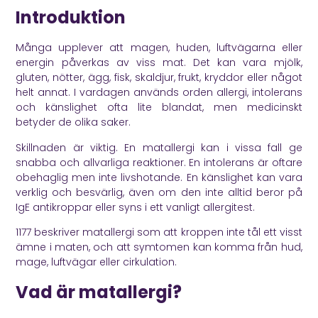
Introduktion
Många upplever att magen, huden, luftvägarna eller
energin påverkas av viss mat. Det kan vara mjölk,
gluten, nötter, ägg, fisk, skaldjur, frukt, kryddor eller något
helt annat. I vardagen används orden allergi, intolerans
och känslighet ofta lite blandat, men medicinskt
betyder de olika saker.
Skillnaden är viktig. En matallergi kan i vissa fall ge
snabba och allvarliga reaktioner. En intolerans är oftare
obehaglig men inte livshotande. En känslighet kan vara
verklig och besvärlig, även om den inte alltid beror på
IgE antikroppar eller syns i ett vanligt allergitest.
1177
beskriver matallergi som att kroppen inte tål ett visst
ämne i maten, och att symtomen kan komma från hud,
mage, luftvägar eller cirkulation.
Vad är matallergi?