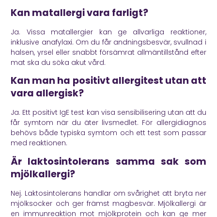
Kan matallergi vara farligt?
Ja. Vissa matallergier kan ge allvarliga reaktioner,
inklusive anafylaxi. Om du får andningsbesvär, svullnad i
halsen, yrsel eller snabbt försämrat allmäntillstånd efter
mat ska du söka akut vård.
Kan man ha positivt allergitest utan att
vara allergisk?
Ja. Ett positivt IgE test kan visa sensibilisering utan att du
får symtom när du äter livsmedlet. För allergidiagnos
behövs både typiska symtom och ett test som passar
med reaktionen.
Är laktosintolerans samma sak som
mjölkallergi?
Nej. Laktosintolerans handlar om svårighet att bryta ner
mjölksocker och ger främst magbesvär. Mjölkallergi är
en immunreaktion mot mjölkprotein och kan ge mer