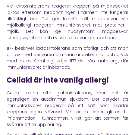
Vid laktosintolerans reagerar kroppen på mjölksockret
laktos eftersom nedbrytningen i tarmen inte fungerar
tillräckligt bra. Det ger framför allt magbesvär. Vid
mjölkallergi reagerar immunförsvaret mot proteiner i
mjölk. Det kan ge hudsymtom, magbesvär,
luftvägssymtom och i vissa fall allvarliga reaktioner.
1177
beskriver laktosintolerans som ofarligt och att man
blir av med besvären om man undviker mat och dryck
med laktos. Samtidigt skiljer 1177 det från matallergi, där
immunförsvaret är inblandat.
Celiaki är inte vanlig allergi
Celiaki kallas ofta glutenintolerans, men det är
egentligen en autoimmun sjukdom. Det betyder att
immunförsvaret reagerar på ett sätt som skadar
kroppens egen vävnad. Vid celiaki leder gluten till
inflammation i tunntarmen, vilket gör att tarmen får
svårare att ta upp näring.
Celiaki är alltså inte samma sak som IgE förmedlad