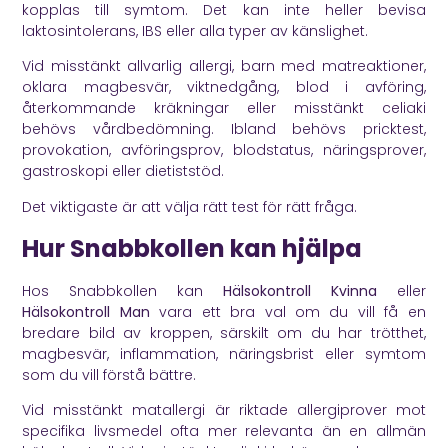
kopplas till symtom. Det kan inte heller bevisa
laktosintolerans, IBS eller alla typer av känslighet.
Vid misstänkt allvarlig allergi, barn med matreaktioner,
oklara magbesvär, viktnedgång, blod i avföring,
återkommande kräkningar eller misstänkt celiaki
behövs vårdbedömning. Ibland behövs pricktest,
provokation, avföringsprov, blodstatus, näringsprover,
gastroskopi eller dietiststöd.
Det viktigaste är att välja rätt test för rätt fråga.
Hur Snabbkollen kan hjälpa
Hos Snabbkollen kan
Hälsokontroll Kvinna
eller
Hälsokontroll Man
vara ett bra val om du vill få en
bredare bild av kroppen, särskilt om du har trötthet,
magbesvär, inflammation, näringsbrist eller symtom
som du vill förstå bättre.
Vid misstänkt matallergi är riktade allergiprover mot
specifika livsmedel ofta mer relevanta än en allmän