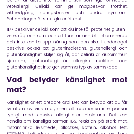
veteallergi. Celiaki kan ge magbesvär, trötthet,
viktnedgång, näringsbrister och andra symtom.
Behandlingen är strikt glutenfri kost.
1177
beskriver celiaki som att du inte tål proteinet gluten i
vete, råg och korn, och att tunntarmen blir inflammerad
och inte kan ta upp näring som den ska. I underlaget
beskrivs också att glutenintolerans, glutenallergi och
glutenkänslighet skiljer sig åt, där celiaki är autoimmun
sjukdom, glutenallergi är allergisk reaktion och
glutenkänslighet inte ger samma typ av tarmskada.
Vad betyder känslighet mot
mat?
Känslighet är ett bredare ord. Det kan betyda att du får
symtom av viss mat, men att reaktionen inte passar
tydligt med klassisk allergi eller intolerans. Det kan
handla om känsliga tarmar, IBS, reaktion på stark mat,
histaminrika livsmedel, tillsatser, koffein, alkohol, fett,
FODMAP kolhydrater eller en kombination av flera