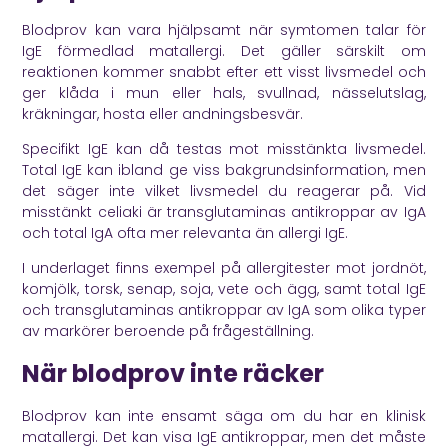
Blodprov kan vara hjälpsamt när symtomen talar för
IgE förmedlad matallergi. Det gäller särskilt om
reaktionen kommer snabbt efter ett visst livsmedel och
ger klåda i mun eller hals, svullnad, nässelutslag,
kräkningar, hosta eller andningsbesvär.
Specifikt IgE kan då testas mot misstänkta livsmedel.
Total IgE kan ibland ge viss bakgrundsinformation, men
det säger inte vilket livsmedel du reagerar på. Vid
misstänkt celiaki är transglutaminas antikroppar av IgA
och total IgA ofta mer relevanta än allergi IgE.
I underlaget finns exempel på allergitester mot jordnöt,
komjölk, torsk, senap, soja, vete och ägg, samt total IgE
och transglutaminas antikroppar av IgA som olika typer
av markörer beroende på frågeställning.
När blodprov inte räcker
Blodprov kan inte ensamt säga om du har en klinisk
matallergi. Det kan visa IgE antikroppar, men det måste