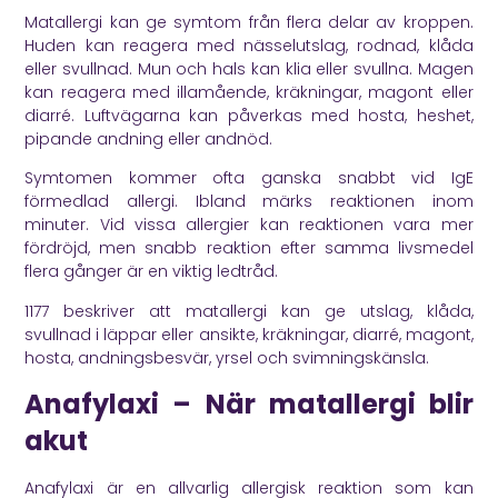
Matallergi kan ge symtom från flera delar av kroppen.
Huden kan reagera med nässelutslag, rodnad, klåda
eller svullnad. Mun och hals kan klia eller svullna. Magen
kan reagera med illamående, kräkningar, magont eller
diarré. Luftvägarna kan påverkas med hosta, heshet,
pipande andning eller andnöd.
Symtomen kommer ofta ganska snabbt vid IgE
förmedlad allergi. Ibland märks reaktionen inom
minuter. Vid vissa allergier kan reaktionen vara mer
fördröjd, men snabb reaktion efter samma livsmedel
flera gånger är en viktig ledtråd.
1177
beskriver att matallergi kan ge utslag, klåda,
svullnad i läppar eller ansikte, kräkningar, diarré, magont,
hosta, andningsbesvär, yrsel och svimningskänsla.
Anafylaxi – När matallergi blir
akut
Anafylaxi är en allvarlig allergisk reaktion som kan