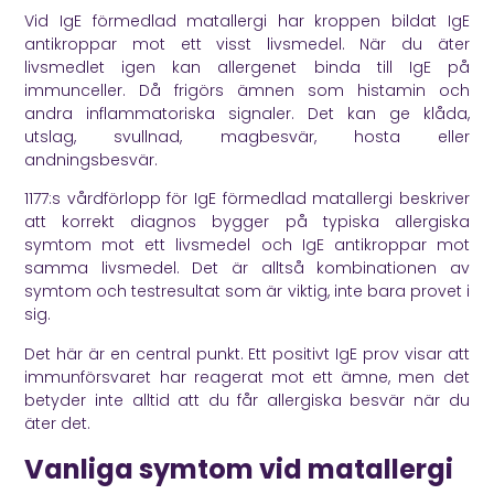
Vid IgE förmedlad matallergi har kroppen bildat IgE
antikroppar mot ett visst livsmedel. När du äter
livsmedlet igen kan allergenet binda till IgE på
immunceller. Då frigörs ämnen som histamin och
andra inflammatoriska signaler. Det kan ge klåda,
utslag, svullnad, magbesvär, hosta eller
andningsbesvär.
1177
:s vårdförlopp för IgE förmedlad matallergi beskriver
att korrekt diagnos bygger på typiska allergiska
symtom mot ett livsmedel och IgE antikroppar mot
samma livsmedel. Det är alltså kombinationen av
symtom och testresultat som är viktig, inte bara provet i
sig.
Det här är en central punkt. Ett positivt IgE prov visar att
immunförsvaret har reagerat mot ett ämne, men det
betyder inte alltid att du får allergiska besvär när du
äter det.
Vanliga symtom vid matallergi