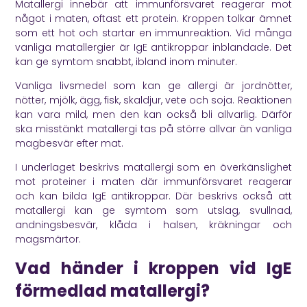
Matallergi innebär att immunförsvaret reagerar mot
något i maten, oftast ett protein. Kroppen tolkar ämnet
som ett hot och startar en immunreaktion. Vid många
vanliga matallergier är IgE antikroppar inblandade. Det
kan ge symtom snabbt, ibland inom minuter.
Vanliga livsmedel som kan ge allergi är jordnötter,
nötter, mjölk, ägg, fisk, skaldjur, vete och soja. Reaktionen
kan vara mild, men den kan också bli allvarlig. Därför
ska misstänkt matallergi tas på större allvar än vanliga
magbesvär efter mat.
I underlaget beskrivs matallergi som en överkänslighet
mot proteiner i maten där immunförsvaret reagerar
och kan bilda IgE antikroppar. Där beskrivs också att
matallergi kan ge symtom som utslag, svullnad,
andningsbesvär, klåda i halsen, kräkningar och
magsmärtor.
Vad händer i kroppen vid IgE
förmedlad matallergi?