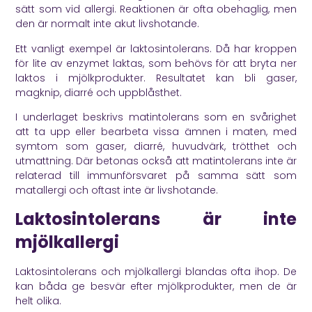
sätt som vid allergi. Reaktionen är ofta obehaglig, men
den är normalt inte akut livshotande.
Ett vanligt exempel är laktosintolerans. Då har kroppen
för lite av enzymet laktas, som behövs för att bryta ner
laktos i mjölkprodukter. Resultatet kan bli gaser,
magknip, diarré och uppblåsthet.
I underlaget beskrivs matintolerans som en svårighet
att ta upp eller bearbeta vissa ämnen i maten, med
symtom som gaser, diarré, huvudvärk, trötthet och
utmattning. Där betonas också att matintolerans inte är
relaterad till immunförsvaret på samma sätt som
matallergi och oftast inte är livshotande.
Laktosintolerans är inte
mjölkallergi
Laktosintolerans och mjölkallergi blandas ofta ihop. De
kan båda ge besvär efter mjölkprodukter, men de är
helt olika.