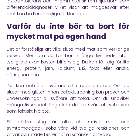
laktosintolerans och inflammatorisk tarmsjukdom som
differentialdiagnoser, vilket visar att magbesvär efter
mat kan ha flera möjliga förklaringar.
Varför du inte bör ta bort för
mycket mat på egen hand
Det är förståeligt att vilja sluta med mat som verkar ge
besvär. Men om du tar bort många livsmedel utan
tydlig plan kan kosten bli ensidig. Du kan få i dig för lite
energi, protein, järn, kalcium, B12, folat eller andra
näringsämnen.
Det kan också bli svårare att utreda orsaken. Om du
slutar med gluten innan celiakiutredning kan prover och
undersökningar bli svårare att tolka. Om du undviker
många livsmedel länge kan det bli svårt att veta vad
som faktiskt hjälpte.
Ett bättre steg är ofta att skriva mat och
symtomdagbok, söka vård vid tydliga reaktioner och
använda riktade tester när misstanken är tydlig.