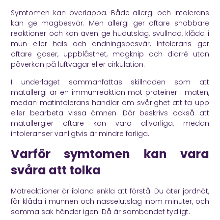
Symtomen kan överlappa. Både allergi och intolerans
kan ge magbesvär. Men allergi ger oftare snabbare
reaktioner och kan även ge hudutslag, svullnad, klåda i
mun eller hals och andningsbesvär. Intolerans ger
oftare gaser, uppblåsthet, magknip och diarré utan
påverkan på luftvägar eller cirkulation.
I underlaget sammanfattas skillnaden som att
matallergi är en immunreaktion mot proteiner i maten,
medan matintolerans handlar om svårighet att ta upp
eller bearbeta vissa ämnen. Där beskrivs också att
matallergier oftare kan vara allvarliga, medan
intoleranser vanligtvis är mindre farliga.
Varför symtomen kan vara
svåra att tolka
Matreaktioner är ibland enkla att förstå. Du äter jordnöt,
får klåda i munnen och nässelutslag inom minuter, och
samma sak händer igen. Då är sambandet tydligt.