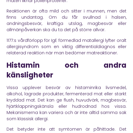
maten liknar pollenproteiner.
Reaktionen är ofta mild och sitter i munnen, men det
finns undantag. Om du får svullnad i halsen,
andningsbesvär, kraftiga utslag, magbesvär eller
allmänpåverkan ska du ta det på större allvar.
1177:s vårdförlopp
för IgE förmedlad matallergi lyfter oralt
allergisyndrom som en viktig differentialdiagnos eller
relaterad reaktion när man bedömer matreaktioner.
Histamin och andra
känsligheter
Vissa upplever besvär av histaminrika livsmedel,
alkohol, lagrade produkter, fermenterad mat eller starkt
kryddad mat. Det kan ge flush, huvudvärk, magbesvär,
hjärtklappningskänsla eller hudrodnad hos vissa.
Mekanismerna kan variera och är inte alltid samma sak
som klassisk allergi.
Det betyder inte att symtomen är påhittade. Det