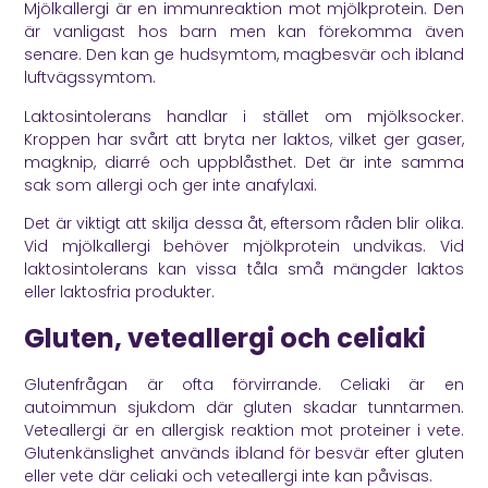
Mjölkallergi är en immunreaktion mot mjölkprotein. Den
är vanligast hos barn men kan förekomma även
senare. Den kan ge hudsymtom, magbesvär och ibland
luftvägssymtom.
Laktosintolerans handlar i stället om mjölksocker.
Kroppen har svårt att bryta ner laktos, vilket ger gaser,
magknip, diarré och uppblåsthet. Det är inte samma
sak som allergi och ger inte anafylaxi.
Det är viktigt att skilja dessa åt, eftersom råden blir olika.
Vid mjölkallergi behöver mjölkprotein undvikas. Vid
laktosintolerans kan vissa tåla små mängder laktos
eller laktosfria produkter.
Gluten, veteallergi och celiaki
Glutenfrågan är ofta förvirrande. Celiaki är en
autoimmun sjukdom där gluten skadar tunntarmen.
Veteallergi är en allergisk reaktion mot proteiner i vete.
Glutenkänslighet används ibland för besvär efter gluten
eller vete där celiaki och veteallergi inte kan påvisas.