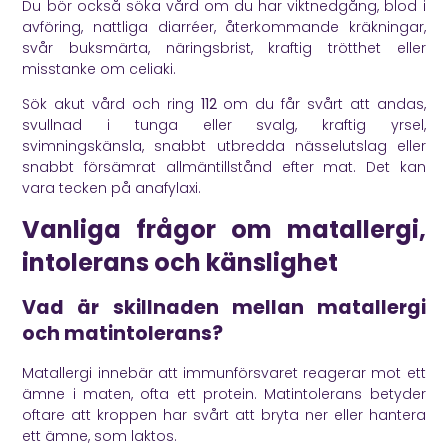
Du bör också söka vård om du har viktnedgång, blod i
avföring, nattliga diarréer, återkommande kräkningar,
svår buksmärta, näringsbrist, kraftig trötthet eller
misstanke om celiaki.
Sök akut vård och ring
112
om du får svårt att andas,
svullnad i tunga eller svalg, kraftig yrsel,
svimningskänsla, snabbt utbredda nässelutslag eller
snabbt försämrat allmäntillstånd efter mat. Det kan
vara tecken på anafylaxi.
Vanliga frågor om matallergi,
intolerans och känslighet
Vad är skillnaden mellan matallergi
och matintolerans?
Matallergi innebär att immunförsvaret reagerar mot ett
ämne i maten, ofta ett protein. Matintolerans betyder
oftare att kroppen har svårt att bryta ner eller hantera
ett ämne, som laktos.