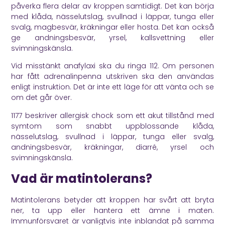
påverka flera delar av kroppen samtidigt. Det kan börja
med klåda, nässelutslag, svullnad i läppar, tunga eller
svalg, magbesvär, kräkningar eller hosta. Det kan också
ge andningsbesvär, yrsel, kallsvettning eller
svimningskänsla.
Vid misstänkt anafylaxi ska du ringa 112. Om personen
har fått adrenalinpenna utskriven ska den användas
enligt instruktion. Det är inte ett läge för att vänta och se
om det går över.
1177
beskriver allergisk chock som ett akut tillstånd med
symtom som snabbt uppblossande klåda,
nässelutslag, svullnad i läppar, tunga eller svalg,
andningsbesvär, kräkningar, diarré, yrsel och
svimningskänsla.
Vad är matintolerans?
Matintolerans betyder att kroppen har svårt att bryta
ner, ta upp eller hantera ett ämne i maten.
Immunförsvaret är vanligtvis inte inblandat på samma