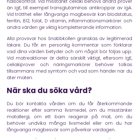
hälsokontroll. Vid misstänkt celiaki behövs andra prover
än IgE, till exempel transglutaminas antikroppar av IgA.
Vid trötthet eller långvariga magbesvär kan blodstatus,
ferritin, B12, folat, D vitamin, inflammationsmarkörer och
andra värden ge viktig kompletterande information.
Alla provsvar hos Snabbkollen granskas av legitimerad
läkare. Du får en personlig kommentar som förklarar
vad dina värden betyder och om något bör följas upp.
Vid matreaktioner är detta särskilt viktigt, eftersom IgE,
celiakiprover och näringsmarkörer behöver tolkas
tillsammans med symtom och vad som händer när du
äter maten.
När ska du söka vård?
Du bör kontakta vården om du får återkommande
reaktioner efter samma livsmedel, om du misstänker
matallergi, om ett barn reagerar på mat, om du
behöver undvika många livsmedel eller om du har
långvariga magbesvär som påverkar vardagen.