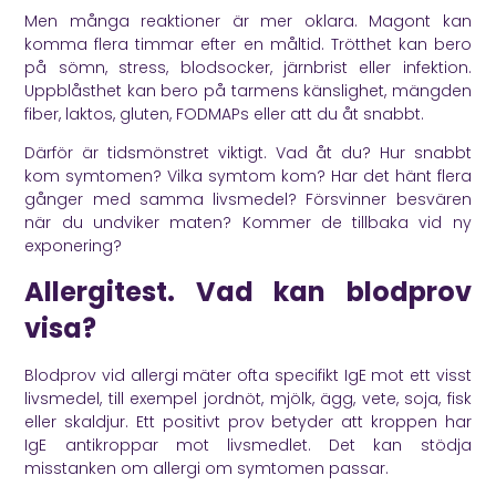
Men många reaktioner är mer oklara. Magont kan
komma flera timmar efter en måltid. Trötthet kan bero
på sömn, stress, blodsocker, järnbrist eller infektion.
Uppblåsthet kan bero på tarmens känslighet, mängden
fiber, laktos, gluten, FODMAPs eller att du åt snabbt.
Därför är tidsmönstret viktigt. Vad åt du? Hur snabbt
kom symtomen? Vilka symtom kom? Har det hänt flera
gånger med samma livsmedel? Försvinner besvären
när du undviker maten? Kommer de tillbaka vid ny
exponering?
Allergitest. Vad kan blodprov
visa?
Blodprov vid allergi mäter ofta specifikt IgE mot ett visst
livsmedel, till exempel jordnöt, mjölk, ägg, vete, soja, fisk
eller skaldjur. Ett positivt prov betyder att kroppen har
IgE antikroppar mot livsmedlet. Det kan stödja
misstanken om allergi om symtomen passar.