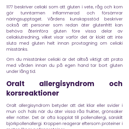
1177
beskriver celiaki som att gluten i vete, råg och korn
gör tunntarmen inflammerad och försämrar
näringsupptaget.
Vårdens kunskapsstöd
beskriver
också att personer som redan äter glutenfritt kan
behöva återinföra gluten före vissa delar av
celiakiutredning, vilket visar varför det är klokt att inte
sluta med gluten helt innan provtagning om celiaki
misstänks.
Om du misstänker celiaki är det alltså viktigt att prata
med vården innan du på egen hand tar bort gluten
under lång tid.
Oralt allergisyndrom och
korsreaktioner
Oralt allergisyndrom betyder att det kliar eller svider i
mun och hals när du äter vissa råa frukter, grönsaker
eller nötter. Det är ofta kopplat till pollenallergi, särskilt
björkpollenallergi. Kroppen reagerar eftersom proteiner i