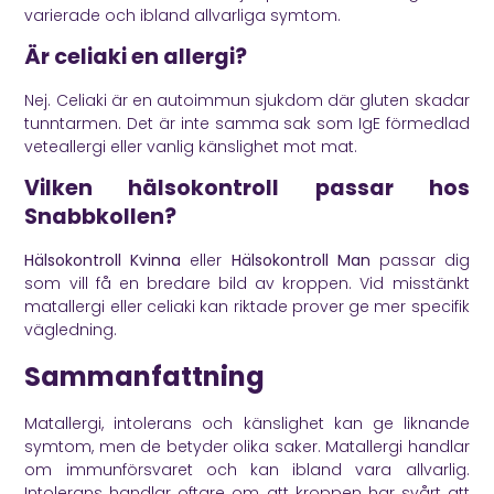
varierade och ibland allvarliga symtom.
Är celiaki en allergi?
Nej. Celiaki är en autoimmun sjukdom där gluten skadar
tunntarmen. Det är inte samma sak som IgE förmedlad
veteallergi eller vanlig känslighet mot mat.
Vilken hälsokontroll passar hos
Snabbkollen?
Hälsokontroll Kvinna
eller
Hälsokontroll Man
passar dig
som vill få en bredare bild av kroppen. Vid misstänkt
matallergi eller celiaki kan riktade prover ge mer specifik
vägledning.
Sammanfattning
Matallergi, intolerans och känslighet kan ge liknande
symtom, men de betyder olika saker. Matallergi handlar
om immunförsvaret och kan ibland vara allvarlig.
Intolerans handlar oftare om att kroppen har svårt att