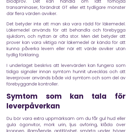
blodprov. Det kan handla om lätt förhöjda
transaminaser, förändrat GT eller ett tydligare mönster
där flera värden avviker.
Det betyder inte att man ska vara rädd för läkemedel.
Läkemedel används för att behandla och förebygga
sjukdom, och nyttan är ofta stor. Men det betyder att
prover kan vara viktiga när läkemedel är kända för att
kunna påverka levern eller när ett värde avviker utan
tydlig förklaring.
I underlaget beskrivs att levervärden kan fungera som
tidiga signaler innan symtom hunnit utvecklas och att
leverprover används både vid symtom och som del av
förebyggande kontroller.
Symtom som kan tala för
leverpåverkan
Du bör vara extra uppmärksam om du får gul hud eller
gula ögonvitor, mörk urin, ljus avföring, klåda över
kroppen, illamående, aptitlöshet, smärta under höger