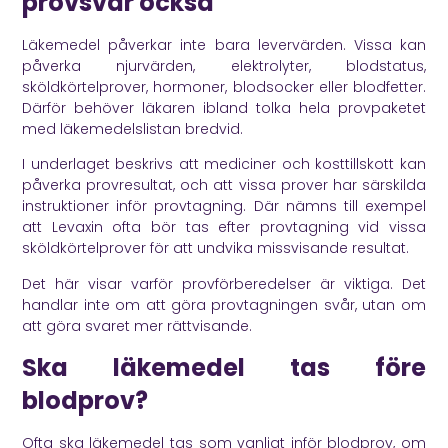
provsvar också
Läkemedel påverkar inte bara levervärden. Vissa kan
påverka njurvärden, elektrolyter, blodstatus,
sköldkörtelprover, hormoner, blodsocker eller blodfetter.
Därför behöver läkaren ibland tolka hela provpaketet
med läkemedelslistan bredvid.
I underlaget beskrivs att mediciner och kosttillskott kan
påverka provresultat, och att vissa prover har särskilda
instruktioner inför provtagning. Där nämns till exempel
att Levaxin ofta bör tas efter provtagning vid vissa
sköldkörtelprover för att undvika missvisande resultat.
Det här visar varför provförberedelser är viktiga. Det
handlar inte om att göra provtagningen svår, utan om
att göra svaret mer rättvisande.
Ska läkemedel tas före
blodprov?
Ofta ska läkemedel tas som vanligt inför blodprov, om