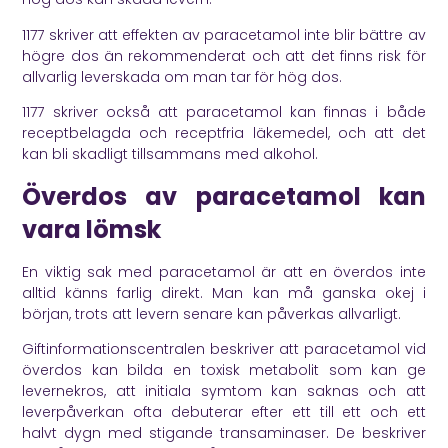
1177
skriver att effekten av paracetamol inte blir bättre av
högre dos än rekommenderat och att det finns risk för
allvarlig leverskada om man tar för hög dos.
1177
skriver också att paracetamol kan finnas i både
receptbelagda och receptfria läkemedel, och att det
kan bli skadligt tillsammans med alkohol.
Överdos av paracetamol kan
vara lömsk
En viktig sak med paracetamol är att en överdos inte
alltid känns farlig direkt. Man kan må ganska okej i
början, trots att levern senare kan påverkas allvarligt.
Giftinformationscentralen
beskriver att paracetamol vid
överdos kan bilda en toxisk metabolit som kan ge
levernekros, att initiala symtom kan saknas och att
leverpåverkan ofta debuterar efter ett till ett och ett
halvt dygn med stigande transaminaser. De beskriver