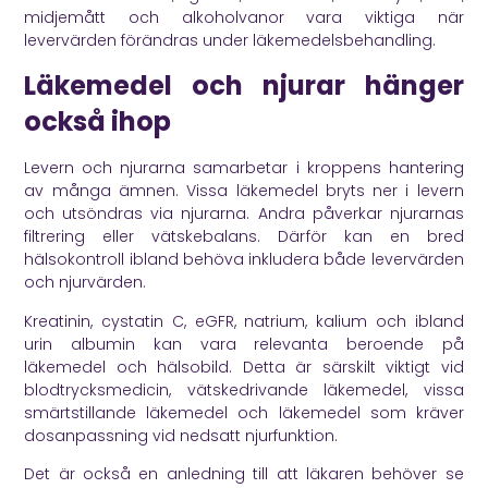
midjemått och alkoholvanor vara viktiga när
levervärden förändras under läkemedelsbehandling.
Läkemedel och njurar hänger
också ihop
Levern och njurarna samarbetar i kroppens hantering
av många ämnen. Vissa läkemedel bryts ner i levern
och utsöndras via njurarna. Andra påverkar njurarnas
filtrering eller vätskebalans. Därför kan en bred
hälsokontroll ibland behöva inkludera både levervärden
och njurvärden.
Kreatinin, cystatin C, eGFR, natrium, kalium och ibland
urin albumin kan vara relevanta beroende på
läkemedel och hälsobild. Detta är särskilt viktigt vid
blodtrycksmedicin, vätskedrivande läkemedel, vissa
smärtstillande läkemedel och läkemedel som kräver
dosanpassning vid nedsatt njurfunktion.
Det är också en anledning till att läkaren behöver se