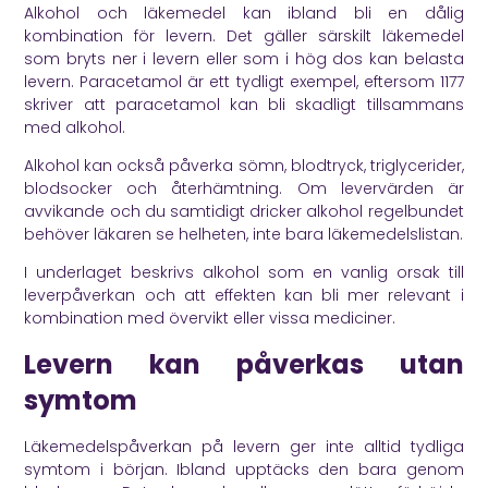
Alkohol och läkemedel kan ibland bli en dålig
kombination för levern. Det gäller särskilt läkemedel
som bryts ner i levern eller som i hög dos kan belasta
levern. Paracetamol är ett tydligt exempel, eftersom
1177
skriver att paracetamol kan bli skadligt tillsammans
med alkohol.
Alkohol kan också påverka sömn, blodtryck, triglycerider,
blodsocker och återhämtning. Om levervärden är
avvikande och du samtidigt dricker alkohol regelbundet
behöver läkaren se helheten, inte bara läkemedelslistan.
I underlaget beskrivs alkohol som en vanlig orsak till
leverpåverkan och att effekten kan bli mer relevant i
kombination med övervikt eller vissa mediciner.
Levern kan påverkas utan
symtom
Läkemedelspåverkan på levern ger inte alltid tydliga
symtom i början. Ibland upptäcks den bara genom