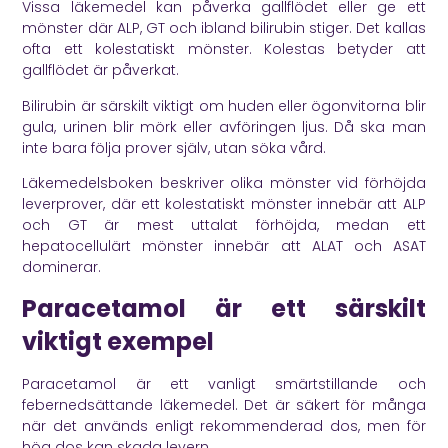
Vissa läkemedel kan påverka gallflödet eller ge ett
mönster där ALP, GT och ibland bilirubin stiger. Det kallas
ofta ett kolestatiskt mönster. Kolestas betyder att
gallflödet är påverkat.
Bilirubin är särskilt viktigt om huden eller ögonvitorna blir
gula, urinen blir mörk eller avföringen ljus. Då ska man
inte bara följa prover själv, utan söka vård.
Läkemedelsboken
beskriver olika mönster vid förhöjda
leverprover, där ett kolestatiskt mönster innebär att ALP
och GT är mest uttalat förhöjda, medan ett
hepatocellulärt mönster innebär att ALAT och ASAT
dominerar.
Paracetamol är ett särskilt
viktigt exempel
Paracetamol är ett vanligt smärtstillande och
febernedsättande läkemedel. Det är säkert för många
när det används enligt rekommenderad dos, men för
hög dos kan skada levern.