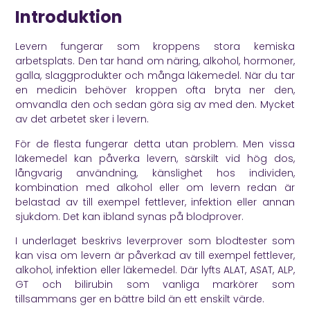
Introduktion
Levern fungerar som kroppens stora kemiska
arbetsplats. Den tar hand om näring, alkohol, hormoner,
galla, slaggprodukter och många läkemedel. När du tar
en medicin behöver kroppen ofta bryta ner den,
omvandla den och sedan göra sig av med den. Mycket
av det arbetet sker i levern.
För de flesta fungerar detta utan problem. Men vissa
läkemedel kan påverka levern, särskilt vid hög dos,
långvarig användning, känslighet hos individen,
kombination med alkohol eller om levern redan är
belastad av till exempel fettlever, infektion eller annan
sjukdom. Det kan ibland synas på blodprover.
I underlaget beskrivs leverprover som blodtester som
kan visa om levern är påverkad av till exempel fettlever,
alkohol, infektion eller läkemedel. Där lyfts ALAT, ASAT, ALP,
GT och bilirubin som vanliga markörer som
tillsammans ger en bättre bild än ett enskilt värde.