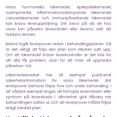
Vissa hormonella läkemedel, epilepsiläkemedel,
svampmedel, inflammationsdämpande läkemedel,
cancerläkemedel och immunpåverkande läkemedel
kan kräva leveruppföljning. Det beror på att de hos
vissa kan påverka levervärden eller leverns sätt att
hantera ämnen.
Ibland ingår leverprover redan i behandlingsplanen. Då
är det viktigt att följa den plan som läkaren satt upp.
Om ett läkemedel kräver leverkontroller är det inte för
att alla får problem, utan för att man vill upptäcka
påverkan i tid.
Läkemedelsverket
har till exempel publicerat
säkerhetsinformation för vissa läkemedel där
leverprover behöver följas före och under behandling. I
ett sådant exempel anges att förhöjda levervärden eller
symtom på leverskada i allmänhet gick tillbaka när
behandlingen sattes ut, och att leverprover måste följas
enligt särskild plan.