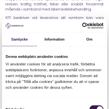
revben, kraftig trötthet, feber eller snabbt försämrat
mående i samband med läkemedelsbehandling.
1177
beskriver vid levercirros att symtom kan vara
svullnad i mage, fötter och vader, trötthet, illamående,
aptitlöshet, lättare blåmärken, viktnedgång, blodiga
kräkningar och förvirring. Det betyder inte att sådana
symtom alltid beror på läkemedel eller leversjukdom,
Samtycke
Information
Om
men de ska tas på allvar.
Om du misstänker en allvarlig läkemedelsreaktion ska
Denna webbplats använder cookies
du kontakta vården.
Vi använder cookies för att analysera trafik, förbättra
Sluta inte med läkemedel på
webbplatsens funktioner, anpassa innehåll och annonser
egen hand
samt möjliggöra delning via sociala medier. Genom att
klicka på "Tillåt alla cookies" godkänner du att vi sparar
Det här är en av artikelns viktigaste punkter. Om dina
och använder cookies för dessa syften.
levervärden är förhöjda och du tar läkemedel ska du
inte pausa, minska dosen eller avsluta behandlingen på
egen hand, om inte vården uttryckligen sagt det.
Samtyckesval