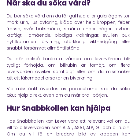
När ska du söka vård?
Du bör söka vård om du får gul hud eller gula ögonvitor,
mörk urin, ljus avföring, klåda över hela kroppen, feber,
frossa, svår buksmärta, smärta under höger revben,
kraftigt illamående, blodiga kräkningar, svullen buk,
nytillkommen förvirring, oförklarlig viktnedgång eller
snabbt försämrat allmäntillstånd.
Du bör också kontakta vården om levervärden blir
tydligt förhöjda, om bilirubin är förhöjt, om flera
levervärden avviker samtidigt eller om du misstänker
att ett läkemedel orsakar en biverkning.
Vid misstänkt överdos av paracetamol ska du söka
akut hjälp direkt, även om du mår bra i början.
Hur Snabbkollen kan hjälpa
Hos Snabbkollen kan
Lever
vara ett relevant val om du
vill följa levervärden som ALAT, ASAT, ALP, GT och bilirubin.
Om du vill få en bredare bild av kroppen kan