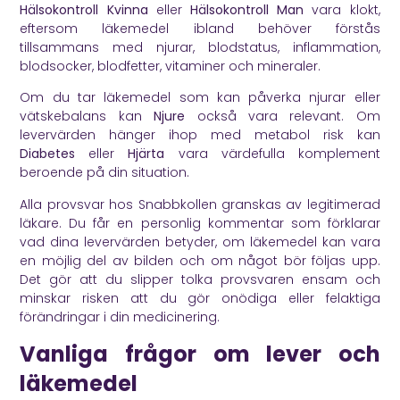
Hälsokontroll Kvinna
eller
Hälsokontroll Man
vara klokt,
eftersom läkemedel ibland behöver förstås
tillsammans med njurar, blodstatus, inflammation,
blodsocker, blodfetter, vitaminer och mineraler.
Om du tar läkemedel som kan påverka njurar eller
vätskebalans kan
Njure
också vara relevant. Om
levervärden hänger ihop med metabol risk kan
Diabetes
eller
Hjärta
vara värdefulla komplement
beroende på din situation.
Alla provsvar hos Snabbkollen granskas av legitimerad
läkare. Du får en personlig kommentar som förklarar
vad dina levervärden betyder, om läkemedel kan vara
en möjlig del av bilden och om något bör följas upp.
Det gör att du slipper tolka provsvaren ensam och
minskar risken att du gör onödiga eller felaktiga
förändringar i din medicinering.
Vanliga frågor om lever och
läkemedel