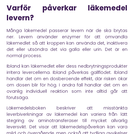
Varför påverkar läkemedel
levern?
Många läkemedel passerar levern när de ska brytas
ner. Levern använder enzymer för att omvandla
läkemedlet så att kroppen kan använda det, inaktivera
det eller utsöndra det via galla eller urin. Det är en
normal process.
Ibland kan läkemedlet eller dess nedbrytningsprodukter
irritera levercellerna. Ibland påverkas gallflödet. Ibland
handlar det om en dosberoende effekt, där risken ökar
om dosen blir för hög. I andra fall handlar det om en
ovanlig individuell reaktion som inte alltid går att
förutsäga.
Läkemedelsboken
beskriver att misstänkta
leverbiverkningar av läkemedel kan variera från lätt
stegring av aminotransferaser till mycket allvarlig
leversvikt. Det visar att läkemedelspåverkan kan vara
mild och övergående, men också att tydliga avvikelser