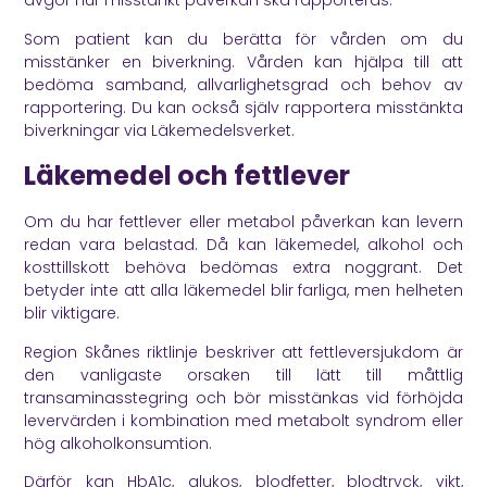
avgör hur misstänkt påverkan ska rapporteras.
Som patient kan du berätta för vården om du
misstänker en biverkning. Vården kan hjälpa till att
bedöma samband, allvarlighetsgrad och behov av
rapportering. Du kan också själv rapportera misstänkta
biverkningar via Läkemedelsverket.
Läkemedel och fettlever
Om du har fettlever eller metabol påverkan kan levern
redan vara belastad. Då kan läkemedel, alkohol och
kosttillskott behöva bedömas extra noggrant. Det
betyder inte att alla läkemedel blir farliga, men helheten
blir viktigare.
Region Skånes riktlinje
beskriver att fettleversjukdom är
den vanligaste orsaken till lätt till måttlig
transaminasstegring och bör misstänkas vid förhöjda
levervärden i kombination med metabolt syndrom eller
hög alkoholkonsumtion.
Därför kan HbA1c, glukos, blodfetter, blodtryck, vikt,