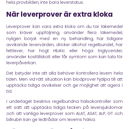
hela provbilden, inte bara leverstatus.
När leverprover är extra kloka
Leverprover kan vara extra kloka om du tar läkemedel
som kräver uppföljning, använder flera läkemedel,
nyligen börjat med en ny behandling, har tidigare
avvikande levervärden, dricker alkohol regelbundet, har
fettlever, har högt HbA1c eller höga triglycerider,
använder kosttillskott eller får symtom som kan tala för
leverpåverkan.
Det betyder inte att alla behöver kontrollera levern hela
tiden. Men vid rätt situation kan blodprover hjälpa till att
upptäcka tidiga avvikelser och ge möjlighet att agera i
tid.
I underlaget beskrivs regelbundna hälsokontroller som
ett sätt att upptäcka tidiga tecken på leversjukdomar
och att vanliga leverprover som ALAT, ASAT, ALP, GT och
bilirubin kan ge ledtrådar om leverns hälsa.