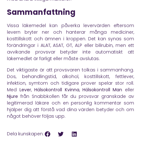
Sammanfattning
Vissa läkemedel kan påverka levervärden eftersom
levern bryter ner och hanterar många mediciner,
kosttillskott och ämnen i kroppen. Det kan synas som
förändringar i ALAT, ASAT, GT, ALP eller bilirubin, men ett
avvikande provsvar betyder inte automatiskt att
läkemedlet är farligt eller måste avslutas.
Det viktigaste är att provsvaren tolkas i sammanhang.
Dos, behandlingstid, alkohol, kosttillskott, fettlever,
infektion, symtom och tidigare prover spelar stor roll.
Med
Lever
,
Hälsokontroll Kvinna
,
Hälsokontroll Man
eller
Njure
från Snabbkollen får du provsvar granskade av
legitimerad läkare och en personlig kommentar som
hjälper dig att förstå vad dina värden betyder och om
något behöver följas upp.
Dela kunskapen: