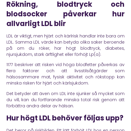
Rökning, blodtryck och
blodsocker påverkar hur
allvarligt LDL blir
LDL är viktigt, men hjärt och kärlrisk handlar inte bara om
LDL. Samma LDL värde kan betyda olika saker beroende
på om du röker, har högt blodtryck, diabetes,
njursjukdom, stark ärftlighet eller förhöjt Lp(a).
1177
beskriver att risken vid höga blodfetter påverkas av
flera faktorer och att livsstilsåtgärder som
hälsosammare mat, fysisk aktivitet och rökstopp kan
minska risken för hjärt och kärlsjukdom.
Det betyder att även om LDL inte sjunker så mycket som
du vill, kan du fortfarande minska total risk genom att
förbättra andra delar av hälsan.
Hur högt LDL behöver följas upp?
Det beror på riskbilden. Ett lätt förhöjt LDL hos en person