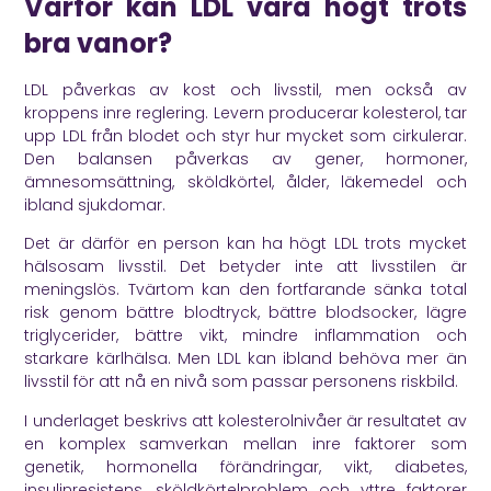
Varför kan LDL vara högt trots
bra vanor?
LDL påverkas av kost och livsstil, men också av
kroppens inre reglering. Levern producerar kolesterol, tar
upp LDL från blodet och styr hur mycket som cirkulerar.
Den balansen påverkas av gener, hormoner,
ämnesomsättning, sköldkörtel, ålder, läkemedel och
ibland sjukdomar.
Det är därför en person kan ha högt LDL trots mycket
hälsosam livsstil. Det betyder inte att livsstilen är
meningslös. Tvärtom kan den fortfarande sänka total
risk genom bättre blodtryck, bättre blodsocker, lägre
triglycerider, bättre vikt, mindre inflammation och
starkare kärlhälsa. Men LDL kan ibland behöva mer än
livsstil för att nå en nivå som passar personens riskbild.
I underlaget beskrivs att kolesterolnivåer är resultatet av
en komplex samverkan mellan inre faktorer som
genetik, hormonella förändringar, vikt, diabetes,
insulinresistens, sköldkörtelproblem och yttre faktorer