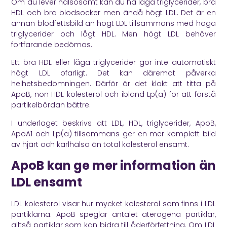
Om du lever hälsosamt kan du ha låga triglycerider, bra
HDL och bra blodsocker men ändå högt LDL. Det är en
annan blodfettsbild än högt LDL tillsammans med höga
triglycerider och lågt HDL. Men högt LDL behöver
fortfarande bedömas.
Ett bra HDL eller låga triglycerider gör inte automatiskt
högt LDL ofarligt. Det kan däremot påverka
helhetsbedömningen. Därför är det klokt att titta på
ApoB, non HDL kolesterol och ibland Lp(a) för att förstå
partikelbördan bättre.
I underlaget beskrivs att LDL, HDL, triglycerider, ApoB,
ApoA1 och Lp(a) tillsammans ger en mer komplett bild
av hjärt och kärlhälsa än total kolesterol ensamt.
ApoB kan ge mer information än
LDL ensamt
LDL kolesterol visar hur mycket kolesterol som finns i LDL
partiklarna. ApoB speglar antalet aterogena partiklar,
alltså partiklar som kan bidra till åderförfettning. Om LDL