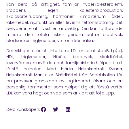
kan bero på ärftlighet, familjär hyperkolesterolemi,
kroppens egen kolesterolproduktion,
sköldkörtelrubbning, hormoner, klimakterium, ålder,
läkemedel, njurfunktion eller leverns fettomsättning. Det
betyder inte att livsstilen är oviktig. Den kan fortfarande
minska den totala risken genom bättre blodtryck,
blodsocker, triglycerider, vikt och kärlhälsa.
Det viktigaste är att inte tolka LDL ensamt. ApoB, Lp(a),
HDL, triglycerider, HbA1c, blodtryck, sköldkörtel,
levervärden, njurvärden och familjehistoria hjälper till att
förstå helheten. Med
Hjärta
,
Hälsokontroll Kvinna
,
Hälsokontroll Man
eller
Sköldkörtel
från Snabbkollen får
du provsvar granskade av legitimerad läkare och en
personlig kommentar som hjälper dig att förstå varför
LDL kan vara högt och vad som är klokt att följa upp.
Dela kunskapen: