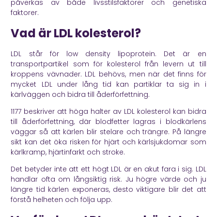
påverkas av både livsstilsfaktorer och genetiska
faktorer.
Vad är LDL kolesterol?
LDL står för low density lipoprotein. Det är en
transportpartikel som för kolesterol från levern ut till
kroppens vävnader. LDL behövs, men när det finns för
mycket LDL under lång tid kan partiklar ta sig in i
kärlväggen och bidra till åderförfettning.
1177
beskriver att höga halter av LDL kolesterol kan bidra
till åderförfettning, där blodfetter lagras i blodkärlens
väggar så att kärlen blir stelare och trängre. På längre
sikt kan det öka risken för hjärt och kärlsjukdomar som
kärlkramp, hjärtinfarkt och stroke.
Det betyder inte att ett högt LDL är en akut fara i sig. LDL
handlar ofta om långsiktig risk. Ju högre värde och ju
längre tid kärlen exponeras, desto viktigare blir det att
förstå helheten och följa upp.