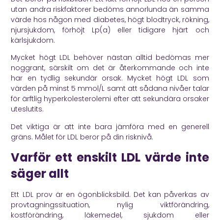
utan andra riskfaktorer bedöms annorlunda än samma
värde hos någon med diabetes, högt blodtryck, rökning,
njursjukdom, förhöjt Lp(a) eller tidigare hjärt och
kärlsjukdom.
Mycket högt LDL behöver nästan alltid bedömas mer
noggrant, särskilt om det är återkommande och inte
har en tydlig sekundär orsak. Mycket högt LDL som
värden på minst 5 mmol/L samt att sådana nivåer talar
för ärftlig hyperkolesterolemi efter att sekundära orsaker
uteslutits.
Det viktiga är att inte bara jämföra med en generell
gräns. Målet för LDL beror på din risknivå.
Varför ett enskilt LDL värde inte
säger allt
Ett LDL prov är en ögonblicksbild. Det kan påverkas av
provtagningssituation, nylig viktförändring,
kostförändring, läkemedel, sjukdom eller