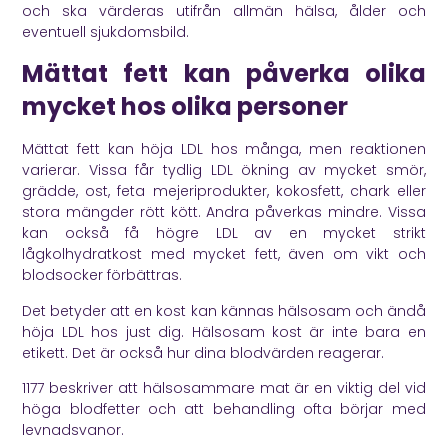
och ska värderas utifrån allmän hälsa, ålder och
eventuell sjukdomsbild.
Mättat fett kan påverka olika
mycket hos olika personer
Mättat fett kan höja LDL hos många, men reaktionen
varierar. Vissa får tydlig LDL ökning av mycket smör,
grädde, ost, feta mejeriprodukter, kokosfett, chark eller
stora mängder rött kött. Andra påverkas mindre. Vissa
kan också få högre LDL av en mycket strikt
lågkolhydratkost med mycket fett, även om vikt och
blodsocker förbättras.
Det betyder att en kost kan kännas hälsosam och ändå
höja LDL hos just dig. Hälsosam kost är inte bara en
etikett. Det är också hur dina blodvärden reagerar.
1177
beskriver att hälsosammare mat är en viktig del vid
höga blodfetter och att behandling ofta börjar med
levnadsvanor.