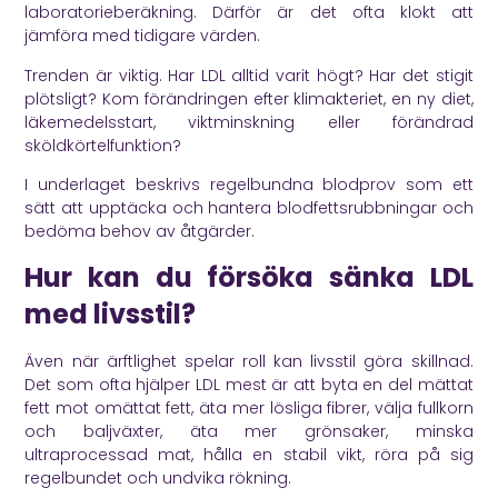
laboratorieberäkning. Därför är det ofta klokt att
jämföra med tidigare värden.
Trenden är viktig. Har LDL alltid varit högt? Har det stigit
plötsligt? Kom förändringen efter klimakteriet, en ny diet,
läkemedelsstart, viktminskning eller förändrad
sköldkörtelfunktion?
I underlaget beskrivs regelbundna blodprov som ett
sätt att upptäcka och hantera blodfettsrubbningar och
bedöma behov av åtgärder.
Hur kan du försöka sänka LDL
med livsstil?
Även när ärftlighet spelar roll kan livsstil göra skillnad.
Det som ofta hjälper LDL mest är att byta en del mättat
fett mot omättat fett, äta mer lösliga fibrer, välja fullkorn
och baljväxter, äta mer grönsaker, minska
ultraprocessad mat, hålla en stabil vikt, röra på sig
regelbundet och undvika rökning.