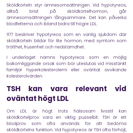
Sköldkörteln styr ämnesomsättningen. Vid hypotyreos,
alltså brist på sköldkörtelhormon, går
ämnesomsättningen långsammare. Det kan påverka
blodfetterna och ibland bidra till högre LDL.
1177
beskriver hypotyreos som en vanlig sjukdom där
sköldkörteln bildar för lite hormon, med symtom som
trötthet, frusenhet och nedstämdhet.
I underlaget nämns hypotyreos som en möjlig
bakomliggande orsak som bör uteslutas vid misstänkt
familjär hyperkolesterolemi eller oväntat avvikande
kolesterolvärden.
TSH kan vara relevant vid
oväntat högt LDL
Om LDL är högt trots hälsosam livsstil kan
sköldkörtelprov vara en viktig pusselbit. TSH är ett
blodprov som ofta används för att bedöma
sköldkörtelns funktion. Vid hypotyreos är TSH ofta förhöjt,