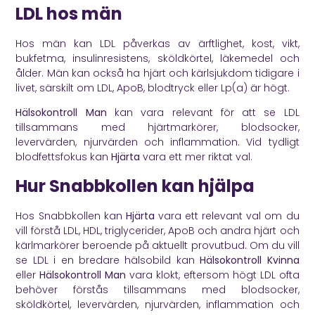
LDL hos män
Hos män kan LDL påverkas av ärftlighet, kost, vikt,
bukfetma, insulinresistens, sköldkörtel, läkemedel och
ålder. Män kan också ha hjärt och kärlsjukdom tidigare i
livet, särskilt om LDL, ApoB, blodtryck eller Lp(a) är högt.
Hälsokontroll Man
kan vara relevant för att se LDL
tillsammans med hjärtmarkörer, blodsocker,
levervärden, njurvärden och inflammation. Vid tydligt
blodfettsfokus kan
Hjärta
vara ett mer riktat val.
Hur Snabbkollen kan hjälpa
Hos Snabbkollen kan
Hjärta
vara ett relevant val om du
vill förstå LDL, HDL, triglycerider, ApoB och andra hjärt och
kärlmarkörer beroende på aktuellt provutbud. Om du vill
se LDL i en bredare hälsobild kan
Hälsokontroll Kvinna
eller
Hälsokontroll Man
vara klokt, eftersom högt LDL ofta
behöver förstås tillsammans med blodsocker,
sköldkörtel, levervärden, njurvärden, inflammation och