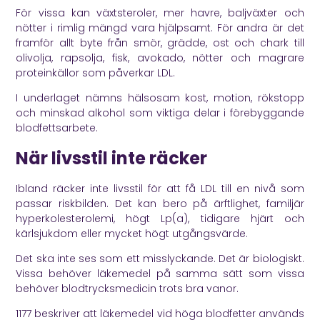
För vissa kan växtsteroler, mer havre, baljväxter och
nötter i rimlig mängd vara hjälpsamt. För andra är det
framför allt byte från smör, grädde, ost och chark till
olivolja, rapsolja, fisk, avokado, nötter och magrare
proteinkällor som påverkar LDL.
I underlaget nämns hälsosam kost, motion, rökstopp
och minskad alkohol som viktiga delar i förebyggande
blodfettsarbete.
När livsstil inte räcker
Ibland räcker inte livsstil för att få LDL till en nivå som
passar riskbilden. Det kan bero på ärftlighet, familjär
hyperkolesterolemi, högt Lp(a), tidigare hjärt och
kärlsjukdom eller mycket högt utgångsvärde.
Det ska inte ses som ett misslyckande. Det är biologiskt.
Vissa behöver läkemedel på samma sätt som vissa
behöver blodtrycksmedicin trots bra vanor.
1177
beskriver att läkemedel vid höga blodfetter används