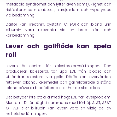
metabola syndromet och lyfter även samsjuklighet och
riskfaktorer som diabetes, njursjukdom och hypotyreos
vid bedömning.
Därför kan kreatinin, cystatin C, eGFR och ibland urin
albumin vara relevanta vid en bred hjärt och
kärlbedömning.
Lever och gallflöde kan spela
roll
Levern är central för kolesterolomsättningen. Den
producerar kolesterol, tar upp LDL från blodet och
utsöndrar kolesterol via galla. Därför kan levervärden,
fettlever, alkohol, läkemedel och gallrelaterade tillstånd
ibland påverka blodfetterna eller hur de ska tolkas.
Det betyder inte att alla med högt LDL har leverproblem.
Men om LDL är högt tillsammans med förhöjt ALAT, ASAT,
GT, ALP eller bilirubin kan levern vara en viktig del av
helhetsbedömningen.