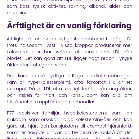
som kost, fysisk aktivitet, rökning, alkohol, ålder och
mediciner.
Ärftlighet är en vanlig förklaring
Ärftlighet är en av de viktigaste orsakerna till högt LDL
trots hälsosam livsstil. Vissa kroppar producerar mer
kolesterol eller har svårare att rensa bort LDL från
blodet. Det kan göra att LDL ligger högt redan i yngre
ålder eller trots goda vanor.
Det finns också tydliga ärftliga blodfettsrubbningar.
Familjär hyperkolesterolemi, ofta förkortat FH, är ett
exempel. Då är LDL ofta kraftigt förhöjt från ung ålder,
och risken för hjärt och kärlsjukdom kan öka om
tillståndet inte upptäcks och behandlas.
1177
beskriver familjär hyperkolesterolemi som en
sjukdom som orsakar höjda kolesterolnivåer och kan
göra att hjärt och kärlsjukdom, till exempel hjärtinfarkt,
kommer tidigare än vanligt. De beskriver också att det
finns bra läkemedelsbehandling för att sänka