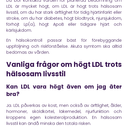
Du bör kontakta vården för planerad bedömning om
LDL är mycket högt, om LDL är högt trots hälsosam
livsstil, om du har stark ärftlighet för tidig hjärtinfarkt eller
stroke, om du har diabetes, högt blodtryck, njursjukdom,
förhöjt Lp(a), högt ApoB eller tidigare hjärt och
kärlsjukdom.
En hälsokontroll passar bäst för förebyggande
uppföljning och riskförståelse. Akuta symtom ska alltid
bedömas av vården.
Vanliga frågor om högt LDL trots
hälsosam livsstil
Kan LDL vara högt även om jag äter
bra?
Ja. LDL påverkas av kost, men också av ärftlighet, ålder,
hormoner, sköldkörtel, läkemedel, njurfunktion och
kroppens egen kolesterolproduktion. En hälsosam
livsstil kan ändå minska den totala risken.