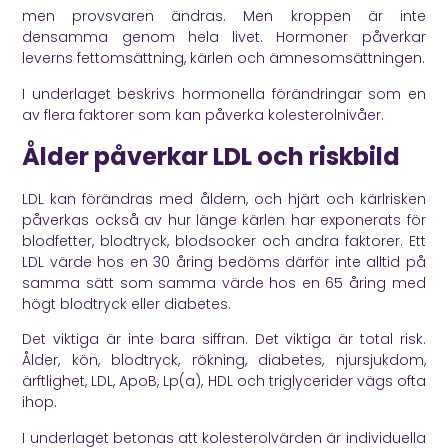
men provsvaren ändras. Men kroppen är inte
densamma genom hela livet. Hormoner påverkar
leverns fettomsättning, kärlen och ämnesomsättningen.
I underlaget beskrivs hormonella förändringar som en
av flera faktorer som kan påverka kolesterolnivåer.
Ålder påverkar LDL och riskbild
LDL kan förändras med åldern, och hjärt och kärlrisken
påverkas också av hur länge kärlen har exponerats för
blodfetter, blodtryck, blodsocker och andra faktorer. Ett
LDL värde hos en 30 åring bedöms därför inte alltid på
samma sätt som samma värde hos en 65 åring med
högt blodtryck eller diabetes.
Det viktiga är inte bara siffran. Det viktiga är total risk.
Ålder, kön, blodtryck, rökning, diabetes, njursjukdom,
ärftlighet, LDL, ApoB, Lp(a), HDL och triglycerider vägs ofta
ihop.
I underlaget betonas att kolesterolvärden är individuella