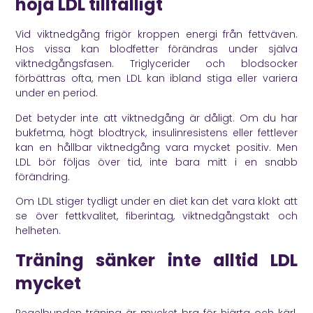
höja LDL tillfälligt
Vid viktnedgång frigör kroppen energi från fettväven.
Hos vissa kan blodfetter förändras under själva
viktnedgångsfasen. Triglycerider och blodsocker
förbättras ofta, men LDL kan ibland stiga eller variera
under en period.
Det betyder inte att viktnedgång är dåligt. Om du har
bukfetma, högt blodtryck, insulinresistens eller fettlever
kan en hållbar viktnedgång vara mycket positiv. Men
LDL bör följas över tid, inte bara mitt i en snabb
förändring.
Om LDL stiger tydligt under en diet kan det vara klokt att
se över fettkvalitet, fiberintag, viktnedgångstakt och
helheten.
Träning sänker inte alltid LDL
mycket
Regelbunden träning är mycket bra för hjärta och kärl.