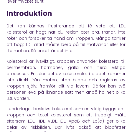
lever mycket sunt.
Introduktion
Det kan kännas frustrerande att få veta att LDL
kolesterol är högt när du redan äter bra, tränar, inte
röker och försöker ta hand om kroppen. Många tänker
att högt LDL alltid måste bero på fel matvanor eller för
lite motion. Så enkelt är det inte.
Kolesterol är livsviktigt. Kroppen använder kolesterol till
cellmembran, hormoner, galla och flera viktiga
processer. En stor del av kolesterolet i blodet kommer
inte direkt från maten, utan bildas och regleras av
kroppen själv, framför allt via levern. Därför kan två
personer leva på liknande sätt men ändå ha helt olika
LDL värden.
I underlaget beskrivs kolesterol som en viktig byggsten i
kroppen och total kolesterol som ett trubbigt mått,
eftersom LDL, HDL, VLDL, IDL, ApoB och Lp(a) ger olika
delar av riskbilden. Där lyfts också att blodfetter