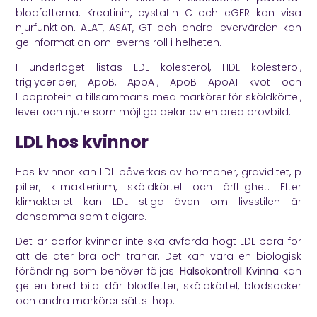
blodfetterna. Kreatinin, cystatin C och eGFR kan visa
njurfunktion. ALAT, ASAT, GT och andra levervärden kan
ge information om leverns roll i helheten.
I underlaget listas LDL kolesterol, HDL kolesterol,
triglycerider, ApoB, ApoA1, ApoB ApoA1 kvot och
Lipoprotein a tillsammans med markörer för sköldkörtel,
lever och njure som möjliga delar av en bred provbild.
LDL hos kvinnor
Hos kvinnor kan LDL påverkas av hormoner, graviditet, p
piller, klimakterium, sköldkörtel och ärftlighet. Efter
klimakteriet kan LDL stiga även om livsstilen är
densamma som tidigare.
Det är därför kvinnor inte ska avfärda högt LDL bara för
att de äter bra och tränar. Det kan vara en biologisk
förändring som behöver följas.
Hälsokontroll Kvinna
kan
ge en bred bild där blodfetter, sköldkörtel, blodsocker
och andra markörer sätts ihop.