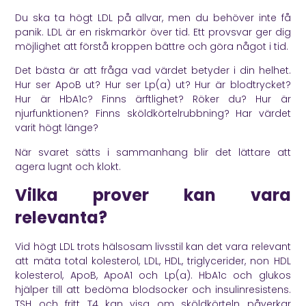
Du ska ta högt LDL på allvar, men du behöver inte få
panik. LDL är en riskmarkör över tid. Ett provsvar ger dig
möjlighet att förstå kroppen bättre och göra något i tid.
Det bästa är att fråga vad värdet betyder i din helhet.
Hur ser ApoB ut? Hur ser Lp(a) ut? Hur är blodtrycket?
Hur är HbA1c? Finns ärftlighet? Röker du? Hur är
njurfunktionen? Finns sköldkörtelrubbning? Har värdet
varit högt länge?
När svaret sätts i sammanhang blir det lättare att
agera lugnt och klokt.
Vilka prover kan vara
relevanta?
Vid högt LDL trots hälsosam livsstil kan det vara relevant
att mäta total kolesterol, LDL, HDL, triglycerider, non HDL
kolesterol, ApoB, ApoA1 och Lp(a). HbA1c och glukos
hjälper till att bedöma blodsocker och insulinresistens.
TSH och fritt T4 kan visa om sköldkörteln påverkar