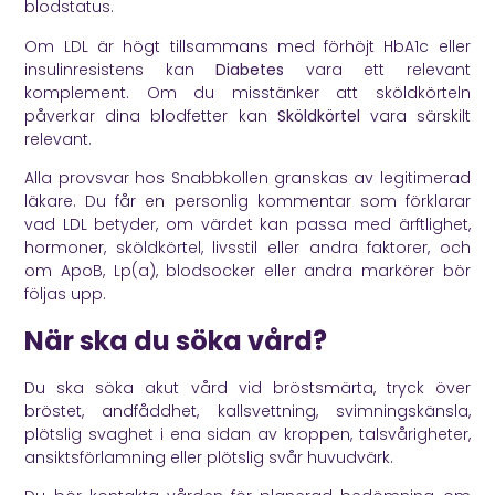
blodstatus.
Om LDL är högt tillsammans med förhöjt HbA1c eller
insulinresistens kan
Diabetes
vara ett relevant
komplement. Om du misstänker att sköldkörteln
påverkar dina blodfetter kan
Sköldkörtel
vara särskilt
relevant.
Alla provsvar hos Snabbkollen granskas av legitimerad
läkare. Du får en personlig kommentar som förklarar
vad LDL betyder, om värdet kan passa med ärftlighet,
hormoner, sköldkörtel, livsstil eller andra faktorer, och
om ApoB, Lp(a), blodsocker eller andra markörer bör
följas upp.
När ska du söka vård?
Du ska söka akut vård vid bröstsmärta, tryck över
bröstet, andfåddhet, kallsvettning, svimningskänsla,
plötslig svaghet i ena sidan av kroppen, talsvårigheter,
ansiktsförlamning eller plötslig svår huvudvärk.