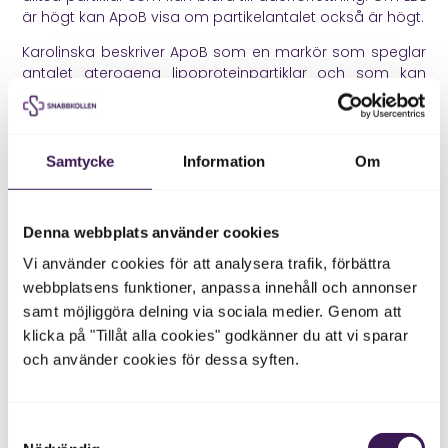
är högt kan ApoB visa om partikelantalet också är högt.
Karolinska
beskriver ApoB som en markör som speglar
antalet aterogena lipoproteinpartiklar och som kan
vara särskilt värdefull vid höga triglycerider eller
metabol dyslipidemi där LDL kan underskatta
partikelbördan.
Samtycke
Information
Om
Det betyder att ApoB kan vara särskilt värdefullt när LDL
inte verkar stämma med resten av riskbilden, eller när
man vill förstå den långsiktiga partikelbelastningen mer
Denna webbplats använder cookies
exakt.
Vi använder cookies för att analysera trafik, förbättra
Lp(a) kan ge ärftlig risk som LDL
webbplatsens funktioner, anpassa innehåll och annonser
inte visar
samt möjliggöra delning via sociala medier. Genom att
klicka på "Tillåt alla cookies" godkänner du att vi sparar
Lp(a), lipoprotein a, är en ärftligt styrd blodfettpartikel.
och använder cookies för dessa syften.
Den kan öka hjärt och kärlrisken även när andra
blodfetter inte ser särskilt avvikande ut. Om LDL är högt
trots hälsosam livsstil och det finns tidig hjärtinfarkt eller
Samtyckesval
stroke i familjen kan Lp(a) vara extra relevant.