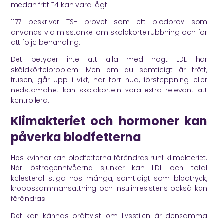
medan fritt T4 kan vara lågt.
1177
beskriver TSH provet som ett blodprov som
används vid misstanke om sköldkörtelrubbning och för
att följa behandling.
Det betyder inte att alla med högt LDL har
sköldkörtelproblem. Men om du samtidigt är trött,
frusen, går upp i vikt, har torr hud, förstoppning eller
nedstämdhet kan sköldkörteln vara extra relevant att
kontrollera.
Klimakteriet och hormoner kan
påverka blodfetterna
Hos kvinnor kan blodfetterna förändras runt klimakteriet.
När östrogennivåerna sjunker kan LDL och total
kolesterol stiga hos många, samtidigt som blodtryck,
kroppssammansättning och insulinresistens också kan
förändras.
Det kan kännas orättvist om livsstilen är densamma