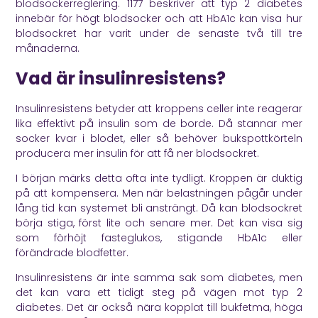
blodsockerreglering.
1177
beskriver att typ 2 diabetes
innebär för högt blodsocker och att HbA1c kan visa hur
blodsockret har varit under de senaste två till tre
månaderna.
Vad är insulinresistens?
Insulinresistens betyder att kroppens celler inte reagerar
lika effektivt på insulin som de borde. Då stannar mer
socker kvar i blodet, eller så behöver bukspottkörteln
producera mer insulin för att få ner blodsockret.
I början märks detta ofta inte tydligt. Kroppen är duktig
på att kompensera. Men när belastningen pågår under
lång tid kan systemet bli ansträngt. Då kan blodsockret
börja stiga, först lite och senare mer. Det kan visa sig
som förhöjt fasteglukos, stigande HbA1c eller
förändrade blodfetter.
Insulinresistens är inte samma sak som diabetes, men
det kan vara ett tidigt steg på vägen mot typ 2
diabetes. Det är också nära kopplat till bukfetma, höga