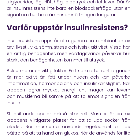
triglycerider, lågt HDL, högt blodtryck och fettlever. Därför
är insulinresistens inte bara en blodsockerfråga, utan en
signal om hur hela ämnesomsättningen fungerar.
Varför uppstår insulinresistens?
Insulinresistens uppstår ofta genom en kombination av
arv, livsstil, vikt, sömn, stress och fysisk aktivitet. Vissa har
en ärftlig benägenhet, men vardagsvanor påverkar hur
starkt den benägenheten kommer till uttryck.
Bukfetma är en viktig faktor. Fett som sitter runt organen
är mer aktivt än fett under huden och kan påverka
inflammation, hormonbalans och insulinkänslighet. När
kroppen lagrar mycket energi runt magen kan levern
och musklerna bli sämre på att ta emot signalen från
insulin.
Stillasittande spelar också stor roll. Muskler är en av
kroppens viktigaste platser för att ta upp socker från
blodet. När musklerna används regelbundet blir de
bättre på att ta hand om glukos. När de används för lite