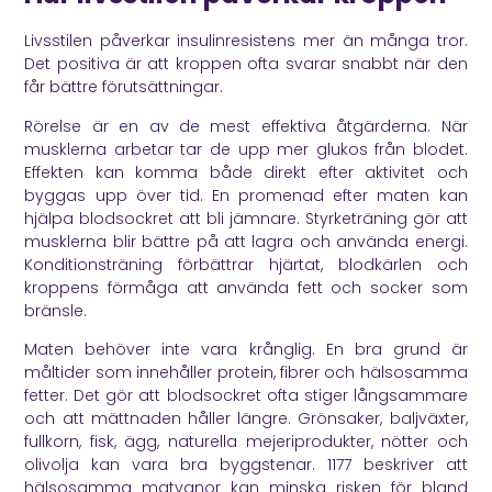
Livsstilen påverkar insulinresistens mer än många tror.
Det positiva är att kroppen ofta svarar snabbt när den
får bättre förutsättningar.
Rörelse är en av de mest effektiva åtgärderna. När
musklerna arbetar tar de upp mer glukos från blodet.
Effekten kan komma både direkt efter aktivitet och
byggas upp över tid. En promenad efter maten kan
hjälpa blodsockret att bli jämnare. Styrketräning gör att
musklerna blir bättre på att lagra och använda energi.
Konditionsträning förbättrar hjärtat, blodkärlen och
kroppens förmåga att använda fett och socker som
bränsle.
Maten behöver inte vara krånglig. En bra grund är
måltider som innehåller protein, fibrer och hälsosamma
fetter. Det gör att blodsockret ofta stiger långsammare
och att mättnaden håller längre. Grönsaker, baljväxter,
fullkorn, fisk, ägg, naturella mejeriprodukter, nötter och
olivolja kan vara bra byggstenar.
1177
beskriver att
hälsosamma matvanor kan minska risken för bland