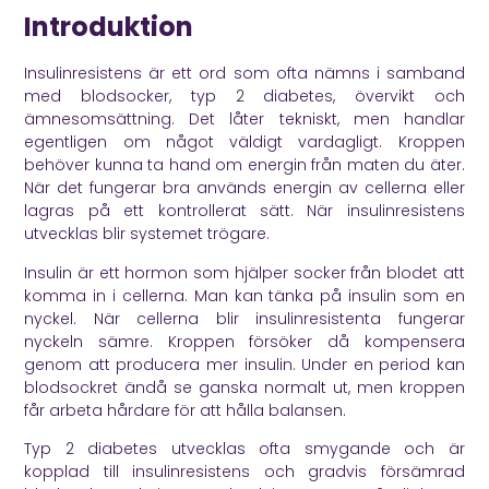
Introduktion
Insulinresistens är ett ord som ofta nämns i samband
med blodsocker, typ 2 diabetes, övervikt och
ämnesomsättning. Det låter tekniskt, men handlar
egentligen om något väldigt vardagligt. Kroppen
behöver kunna ta hand om energin från maten du äter.
När det fungerar bra används energin av cellerna eller
lagras på ett kontrollerat sätt. När insulinresistens
utvecklas blir systemet trögare.
Insulin är ett hormon som hjälper socker från blodet att
komma in i cellerna. Man kan tänka på insulin som en
nyckel. När cellerna blir insulinresistenta fungerar
nyckeln sämre. Kroppen försöker då kompensera
genom att producera mer insulin. Under en period kan
blodsockret ändå se ganska normalt ut, men kroppen
får arbeta hårdare för att hålla balansen.
Typ 2 diabetes utvecklas ofta smygande och är
kopplad till insulinresistens och gradvis försämrad