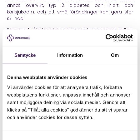
annat övervikt, typ 2 diabetes och hjärt och
kärlsjukdom, och att små förändringar kan göra stor
skillnad.
Sömn och återhämtning är en del av samma helhet.
När du sover för lite blir kroppen ofta mer stresskänslig
och suget efter snabb energi kan öka. Det gör det
svårare att hålla blodsocker och energi stabilt. Att
Samtycke
Information
Om
skapa en mer regelbunden sömnrytm kan därför vara
en viktig del av att förbättra insulinkänsligheten.
Stresshantering handlar inte om att leva utan stress,
Denna webbplats använder cookies
utan om att kroppen får chans att varva ner. Långvarig
stress kan påverka kortisol, hunger, sömn och
Vi använder cookies för att analysera trafik, förbättra
blodsocker. Pauser, promenader, lugnare kvällsrutiner
webbplatsens funktioner, anpassa innehåll och annonser
och rimligare belastning i vardagen kan göra skillnad
samt möjliggöra delning via sociala medier. Genom att
över tid.
klicka på "Tillåt alla cookies" godkänner du att vi sparar
Varför insulinresistens är viktigt
och använder cookies för dessa syften.
att upptäcka tidigt
Samtyckesval