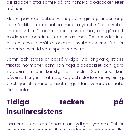
blir kroppen ofta sämre på att hantera blodsocker efter
måltider.
Maten påverkar också. Ett högt energiintag under lång
tid, särskilt i kombination med mycket söta drycker,
snacks, vitt mjöl och ultraprocessad mat, kan göra att
blodsocker och insulin belastas mer. Det betyder inte
att en enskild måltid orsakar insulinresistens. Det är
vanorna över tid som spelar störst roll.
Sömn och stress är också viktiga. Vid långvarig stress
frisätts hormoner som kan höja blodsockret och göra
kroppen mindre känslig för insulin. Sömnbrist kan
påverka hunger, mättnad, sug och blodsockerreglering,
vilket gör att ämnesomsättningen får svårare att hålla
jämn balans.
Tidiga tecken på
insulinresistens
Insulinresistens kan finnas utan tydliga symtom. Det är
en av anledningarna till att blodprov är så värdefulla.