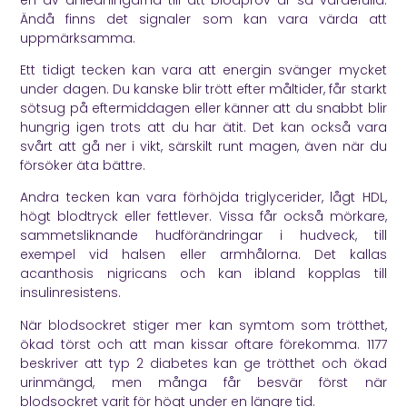
Ändå finns det signaler som kan vara värda att
uppmärksamma.
Ett tidigt tecken kan vara att energin svänger mycket
under dagen. Du kanske blir trött efter måltider, får starkt
sötsug på eftermiddagen eller känner att du snabbt blir
hungrig igen trots att du har ätit. Det kan också vara
svårt att gå ner i vikt, särskilt runt magen, även när du
försöker äta bättre.
Andra tecken kan vara förhöjda triglycerider, lågt HDL,
högt blodtryck eller fettlever. Vissa får också mörkare,
sammetsliknande hudförändringar i hudveck, till
exempel vid halsen eller armhålorna. Det kallas
acanthosis nigricans och kan ibland kopplas till
insulinresistens.
När blodsockret stiger mer kan symtom som trötthet,
ökad törst och att man kissar oftare förekomma.
1177
beskriver att typ 2 diabetes kan ge trötthet och ökad
urinmängd, men många får besvär först när
blodsockret varit för högt under en längre tid.