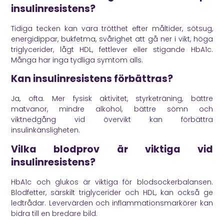
insulinresistens?
Tidiga tecken kan vara trötthet efter måltider, sötsug,
energidippar, bukfetma, svårighet att gå ner i vikt, höga
triglycerider, lågt HDL, fettlever eller stigande HbA1c.
Många har inga tydliga symtom alls.
Kan insulinresistens förbättras?
Ja, ofta. Mer fysisk aktivitet, styrketräning, bättre
matvanor, mindre alkohol, bättre sömn och
viktnedgång vid övervikt kan förbättra
insulinkänsligheten.
Vilka blodprov är viktiga vid
insulinresistens?
HbA1c och glukos är viktiga för blodsockerbalansen.
Blodfetter, särskilt triglycerider och HDL, kan också ge
ledtrådar. Levervärden och inflammationsmarkörer kan
bidra till en bredare bild.