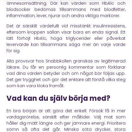
ämnesomsättning. Där kan värden som HbA1c och
blodsocker bedömas tillsammans med blodfetter,
inflammation, lever, njurar och andra viktiga markörer.
Det är särskilt värdefullt vid misstänkt insulinresistens,
eftersom kroppen sällan visar bara en enda signal. Ett
lätt förhöjt HbA1c, höga triglycerider eller påverkat
levervärde kan tillsammans säga mer än varje värde
för sig.
Alla provsvar hos Snabbkollen granskas av legitimerad
läkare. Du får en personlig kommentar som förklarar
vad dina värden betyder och om något bör följas upp.
Det ger trygghet och gör det enklare att förstå vilka steg
som kan vara kloka framåt.
Vad kan du själv börja med?
En bra början är att göra det enkelt. Försök få in mer
vardagsrörelse, särskilt efter måltider. Välj mat som
håller dig mätt längre och ger jämnare energi. Prioritera
sömn så ofta det går. Minska söta drycker, stora