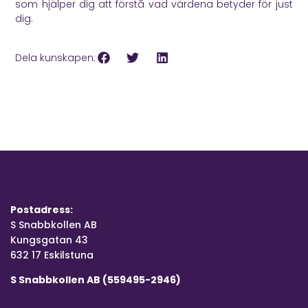
som hjälper dig att förstå vad värdena betyder för just
dig.
Dela kunskapen:
Postadress:
S Snabbkollen AB
Kungsgatan 43
632 17 Eskilstuna
S Snabbkollen AB (559495-2946)