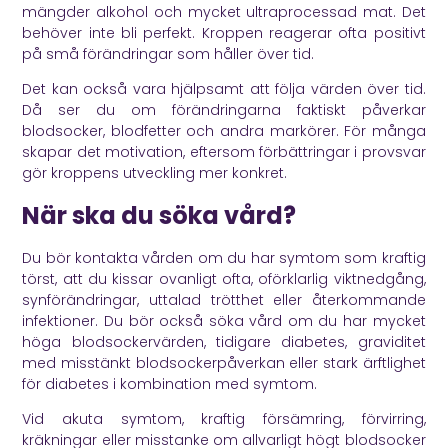
mängder alkohol och mycket ultraprocessad mat. Det
behöver inte bli perfekt. Kroppen reagerar ofta positivt
på små förändringar som håller över tid.
Det kan också vara hjälpsamt att följa värden över tid.
Då ser du om förändringarna faktiskt påverkar
blodsocker, blodfetter och andra markörer. För många
skapar det motivation, eftersom förbättringar i provsvar
gör kroppens utveckling mer konkret.
När ska du söka vård?
Du bör kontakta vården om du har symtom som kraftig
törst, att du kissar ovanligt ofta, oförklarlig viktnedgång,
synförändringar, uttalad trötthet eller återkommande
infektioner. Du bör också söka vård om du har mycket
höga blodsockervärden, tidigare diabetes, graviditet
med misstänkt blodsockerpåverkan eller stark ärftlighet
för diabetes i kombination med symtom.
Vid akuta symtom, kraftig försämring, förvirring,
kräkningar eller misstanke om allvarligt högt blodsocker