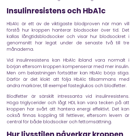
Insulinresistens och HbA1c
HbA1c är ett av de viktigaste blodproven när man vill
förstå hur kroppen hanterar blodsocker över tid. Det
kallas
långtidsblodsocker
och visar hur blodsockret i
genomsnitt har legat under de senaste två till tre
månaderna.
Vid insulinresistens kan HbA1c ibland vara normalt i
början eftersom kroppen kompenserar med mer insulin.
Men om belastningen fortsätter kan HbA1c börja stiga.
Därför är det klokt att följa HbA1c tillsammans med
andra markörer, till exempel fasteglukos och blodfetter.
Blodfetter är särskilt intressanta vid insulinresistens.
Höga triglycerider och lågt HDL kan vara tecken på att
kroppen har svårt att hantera energi effektivt. Det kan
också finnas koppling till fettlever, eftersom levern är
central för både blodsocker och fettomsättning.
Hur livsstilen påverkar kroppen