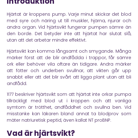
Introduktion
Hjärtat är kroppens pump. Varje minut skickar det blod
med syre och näring ut till muskler, hjärna, njurar och
andra organ. Vid hjärtsvikt fungerar pumpen sämre än
den borde. Det betyder inte att hjärtat har slutat slå,
utan att det arbetar mindre effektivt.
Hjärtsvikt kan komma långsamt och smygande. Många
märker först att de blir andfådda i trappor, får sämre
ork eller behöver vila oftare än tidigare. Andra märker
att fötter och underben svullnar, att vikten går upp
snabbt eller att det blir svårt att ligga plant utan att bli
andfådd.
1177
beskriver hjärtsvikt som att hjärtat inte orkar pumpa
tillräckligt med blod ut i kroppen och att vanliga
symtom är trötthet, andfåddhet och svullna ben. Vid
misstanke kan läkaren bland annat ta blodprov som
mäter natriuretisk peptid, även kallat NT proBNP.
Vad är hjärtsvikt?