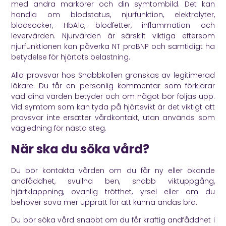
med andra markörer och din symtombild. Det kan
handla om blodstatus, njurfunktion, elektrolyter,
blodsocker, HbA1c, blodfetter, inflammation och
levervärden. Njurvärden är särskilt viktiga eftersom
njurfunktionen kan påverka NT proBNP och samtidigt ha
betydelse för hjärtats belastning.
Alla provsvar hos Snabbkollen granskas av legitimerad
läkare. Du får en personlig kommentar som förklarar
vad dina värden betyder och om något bör följas upp.
Vid symtom som kan tyda på hjärtsvikt är det viktigt att
provsvar inte ersätter vårdkontakt, utan används som
vägledning för nästa steg.
När ska du söka vård?
Du bör kontakta vården om du får ny eller ökande
andfåddhet, svullna ben, snabb viktuppgång,
hjärtklappning, ovanlig trötthet, yrsel eller om du
behöver sova mer upprätt för att kunna andas bra.
Du bör söka vård snabbt om du får kraftig andfåddhet i