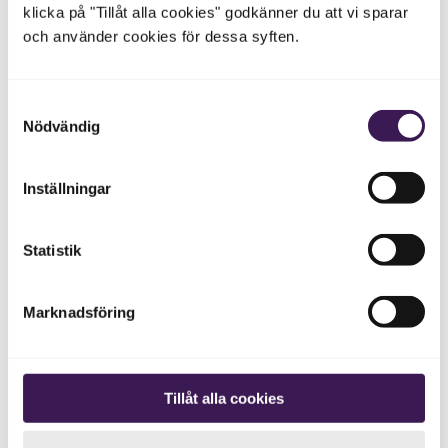
klicka på "Tillåt alla cookies" godkänner du att vi sparar
Vid misstanke om hjärtsvikt börjar vården ofta med att
och använder cookies för dessa syften.
lyssna på symtom, undersöka kroppen, mäta blodtryck,
ta EKG och kontrollera blodprov. NT proBNP är ett av de
viktigaste blodproven i den första bedömningen.
Samtyckesval
Om misstanken kvarstår behövs oftast hjärtultraljud,
Nödvändig
även kallat ekokardiografi. Det visar hur hjärtat pumpar,
hur hjärtklaffarna fungerar och om hjärtat är förstorat
eller stelt.
Inställningar
1177
beskriver att läkaren kan ta blodprov, EKG och göra
ultraljudsundersökning av hjärtat vid utredning av
Statistik
hjärtsvikt.
1177:s kunskapsstöd
beskriver också att NT
proBNP och EKG används tidigt, men att ekokardiografi
behövs för att fastställa diagnos och bedöma hjärtats
Marknadsföring
funktion.
Hjärtsvikt är behandlingsbart
Tillåt alla cookies
Hjärtsvikt är ett allvarligt tillstånd, men det finns mycket
behandling som kan hjälpa. Behandlingen beror på