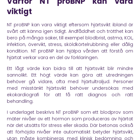
Varför NT proBNP kan vara
viktigt
NT proBNP kan vara viktigt eftersom hjärtsvikt ibland är
svårt att känna igen tidigt. Andfåddhet och trötthet kan
bero på många saker, till exempel blodbrist, astma, KOL,
infektion, övervikt, stress, sköldkörtelrubbning eller dålig
kondition. NT proBNP kan hjälpa vården att förstå om
hjärtat verkar vara en del av förklaringen.
Ett lågt värde kan bidra till att hjärtsvikt blir mindre
sannolikt. Ett högt värde kan göra att utredningen
behöver gå vidare, ofta med hjärtultraljud. Personer
med misstänkt hjärtsvikt behöver undersökas med
ekokardiografi för att få rätt diagnos och rätt
behandling.
I underlaget beskrivs NT proBNP som ett blodprov som
mäter nivåer av ett hormon som produceras av hjärtat
när det utsätts för stress eller skada. Där betonas också
att förhöjda nivåer inte automatiskt betyder hjärtsvikt,
utan måste kombineras med klinisk bedömning och