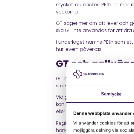
mycket du dricker. PEth är mer
veckorna.
GT säger mer om att lever och ga
ska GT inte användas för att dra
I underlaget nämns PEth som ett
hur levern påverkas.
GT och gallväg
GT är också viktigt när läkaren vi
störs kan levervärden som GT och A
Samtycke
Vid gallvägspåverkan tittar läkar
kan gallvägarna bli mer relevanta
eller leverns hantering av bilirubin.
Denna webbplats använder 
Region Skånes riktlinje
för förhöjd
Vi använder cookies för att a
handläggas utifrån särskilda mön
möjliggöra delning via social