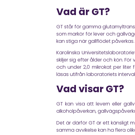
Vad är GT?
GT står för gamma glutamyltransf
som markör för lever och gallvägar
kan stiga när gallflödet påverkas.
Karolinska Universitetslaboratorie
skiljer sig efter ålder och kön. Fö
och under 2,0 mikrokat per liter f
läsas utifrån laboratoriets intervall
Vad visar GT?
GT kan visa att levern eller gal
alkoholpåverkan, gallvägspåverkan
Det är därför GT är ett känsligt 
samma avvikelse kan ha flera olik