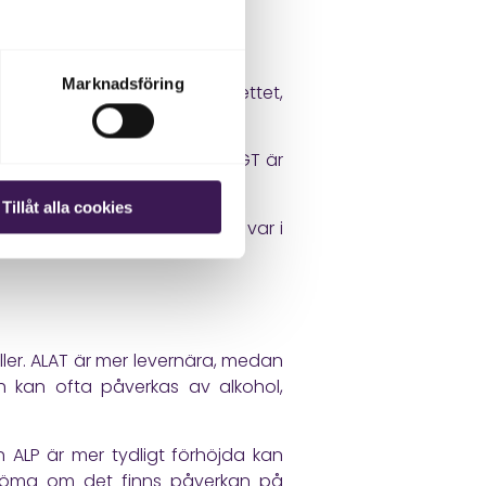
ammans
Marknadsföring
LP också kan komma från skelettet,
allvägar.
ing än om ALP är förhöjt men GT är
tillstånd.
Tillåt alla cookies
n hjälper läkaren att förstå var i
er. ALAT är mer levernära, medan
 kan ofta påverkas av alkohol,
ALP är mer tydligt förhöjda kan
bedöma om det finns påverkan på