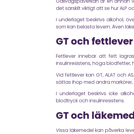
Gallvägspåverkan är en annan vik
det särskilt viktigt att se hur ALP oc
I underlaget beskrivs alkohol, öve
som kan belasta levern. Även lä
GT och fettlever
Fettlever innebär att fett lag
insulinresistens, höga blodfetter,
Vid fettlever kan GT, ALAT och A
sättas ihop med andra markörer, til
I underlaget beskrivs icke alkoho
blodtryck och insulinresistens.
GT och läkemed
Vissa läkemedel kan påverka leve