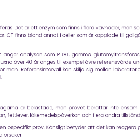
eras. Det är ett enzym som finns i flera vävnader, men so
. GT finns bland annat i celler som är kopplade till gallg
t
anger analysen som P GT, gamma glutamyltransferas, o
r vuxna över 40 år anges till exempel övre referensvärde unde
ör män. Referensintervall kan skilja sig mellan laboratorie
.
lvägarna är belastade, men provet berättar inte ensam v
, fettlever, läkemedelspåverkan och flera andra tillstånd
men ospecifikt prov. Känsligt betyder att det kan reagera g
a orsaker.