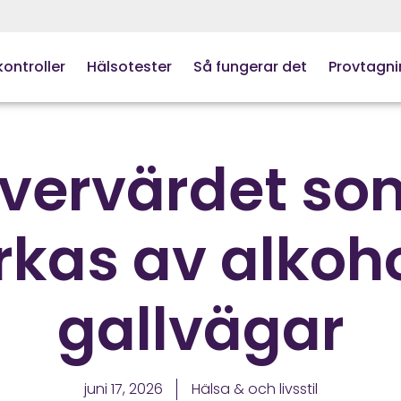
ontroller
Hälsotester
Så fungerar det
Provtagni
evervärdet so
kas av alkoh
gallvägar
juni 17, 2026
Hälsa & och livsstil