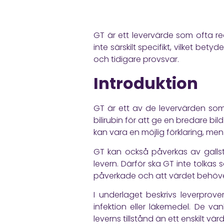
GT är ett levervärde som ofta re
inte särskilt specifikt, vilket bety
och tidigare provsvar.
Introduktion
GT är ett av de levervärden som
bilirubin för att ge en bredare bil
kan vara en möjlig förklaring, men
GT kan också påverkas av gallstas
levern. Därför ska GT inte tolkas 
påverkade och att värdet behöve
I underlaget beskrivs leverprove
infektion eller läkemedel. De va
leverns tillstånd än ett enskilt värd