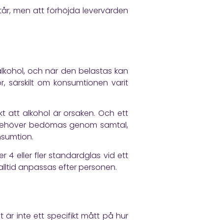
tår, men att förhöjda levervärden
 alkohol, och när den belastas kan
, särskilt om konsumtionen varit
kt att alkohol är orsaken. Och ett
r behöver bedömas genom samtal,
nsumtion.
r 4 eller fler standardglas vid ett
lltid anpassas efter personen.
är inte ett specifikt mått på hur