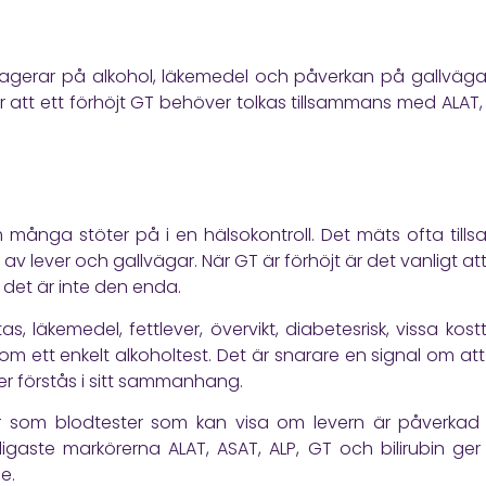
agerar på alkohol, läkemedel och påverkan på gallvägar
der att ett förhöjt GT behöver tolkas tillsammans med ALAT, A
 många stöter på i en hälsokontroll. Det mäts ofta til
d av lever och gallvägar. När GT är förhöjt är det vanligt a
 det är inte den enda.
, läkemedel, fettlever, övervikt, diabetesrisk, vissa kos
som ett enkelt alkoholtest. Det är snarare en signal om at
r förstås i sitt sammanhang.
r som blodtester som kan visa om levern är påverkad av
nligaste markörerna ALAT, ASAT, ALP, GT och bilirubin ger
e.