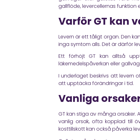
gallflöde, levercellernas funktion 
Varför GT kan 
Levern är ett tåligt organ. Den k
inga symtom alls. Det är därför le
Ett förhöjt GT kan alltså upp
läkemedelspåverkan eller gallvägs
I underlaget beskrivs att levern
att upptäcka förändringar i tid.
Vanliga orsaker 
GT kan stiga av många orsaker. Alk
vanlig orsak, ofta kopplad till ö
kosttillskott kan också påverka l