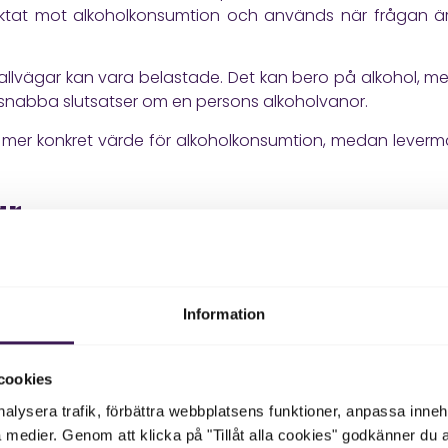
 riktat mot alkoholkonsumtion och används när frågan ä
llvägar kan vara belastade. Det kan bero på alkohol, m
 snabba slutsatser om en persons alkoholvanor.
 mer konkret värde för alkoholkonsumtion, medan leverma
ar
ll förstå gallvägarna. Gallvägarna transporterar galla frå
LP stiga. Bilirubin kan också påverkas, särskilt om gallflöd
Information
en därför ofta på kombinationen GT, ALP och bilirubin. O
 att bedöma. Om bilirubin också är förhöjt kan det tala f
cookies
a levervärden beskriver att dominerande förhöjning av ALP 
nalysera trafik, förbättra webbplatsens funktioner, anpassa inne
ster. Det visar varför GT behöver läsas tillsammans med a
a medier. Genom att klicka på "Tillåt alla cookies" godkänner du 