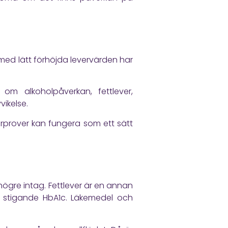
 med lätt förhöjda levervärden har
om alkoholpåverkan, fettlever,
vikelse.
erprover kan fungera som ett sätt
 högre intag. Fettlever är en annan
ller stigande HbA1c. Läkemedel och