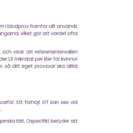
m i blodprov framför allt används
ångarna, vilket gör att värdet ofta
ch visar att referensintervallen
r 1,3 mikrokat per liter för kvinnor
r, så ditt eget provsvar ska alltid
arför. Ett förhöjt GT kan ses vid
.
anska lätt. Ospecifikt betyder att