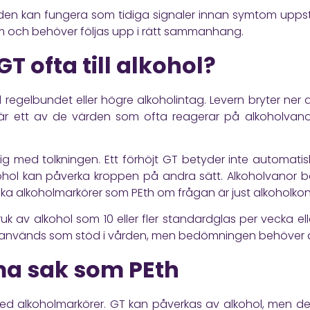
ärden kan fungera som tidiga signaler innan symtom upps
kdom och behöver följas upp i rätt sammanhang.
T ofta till alkohol?
d regelbundet eller högre alkoholintag. Levern bryter ner
är ett av de värden som ofta reagerar på alkoholvanor
ktig med tolkningen. Ett förhöjt GT betyder inte automatis
alkohol kan påverka kroppen på andra sätt. Alkoholvano
fika alkoholmarkörer som PEth om frågan är just alkoholko
ruk av alkohol som 10 eller fler standardglas per vecka elle
er används som stöd i vården, men bedömningen behöver a
ma sak som PEth
ed alkoholmarkörer. GT kan påverkas av alkohol, men det 