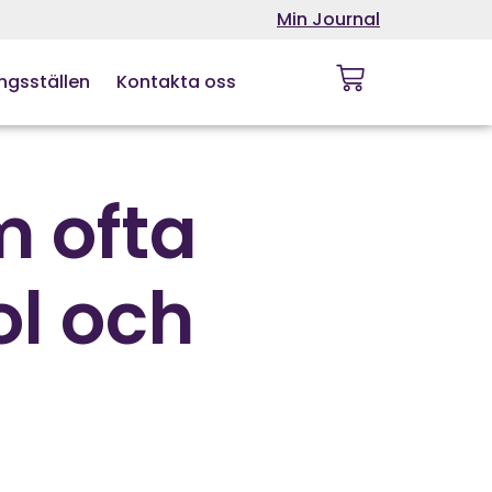
Min Journal
ngsställen
Kontakta oss
m ofta
ol och