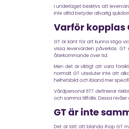
I underlaget beskrivs att leverv
inte alltid betyder allvarlig sju
Varför kopplas G
GT är känt för att kunna stiga vi
vissa levervärden påverkas. GT 
återkommande över tid.
Men det är viktigt att vara försi
normalt GT utesluter inte att 
helhetsbild och ibland mer speci
Vårdpersonal 1177
definierar riskb
och samma tillfälle. Dessa nivå
GT är inte sam
Det är lätt att blanda ihop GT m