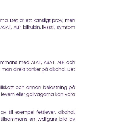
na. Det är ett känsligt prov, men
SAT, ALP, bilirubin, livsstil, symtom
lsammans med ALAT, ASAT, ALP och
tt man direkt tänker på alkohol. Det
ttillskott och annan belastning på
t levern eller gallvägarna kan vara
 till exempel fettlever, alkohol,
 tillsammans en tydligare bild av