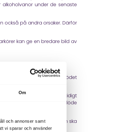
r alkoholvanor under de senaste
en också på andra orsaker. Därför
rkörer kan ge en bredare bild av
n levern till tarmen. Om gallflödet
et hindras mer tydligt.
Om
m ALP och GT är förhöjda samtidigt
ör tydligare påverkan på gallflöde
och GT eller förhöjt bilirubin ska
håll och annonser samt
ndra leverprover.
att vi sparar och använder