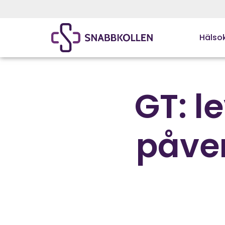
Hälsok
GT: l
påver