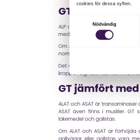
cookies för dessa syften.
GT och ALP – V
Samtyckesval
Nödvändig
ALP och GT kan båda stiga vid gal
medan GT framför allt hjälper till a
Om ALP är förhöjt och GT också är
normalt. Då kan läkaren behöva tänk
Det är därför GT ofta fungerar so
kroppen signalen kan komma ifrå
GT jämfört med
ALAT och ASAT är transaminaser 
ASAT även finns i muskler. GT
läkemedel och gallstas.
Om ALAT och ASAT är förhöjda d
gallvägar eller gallstas vara 