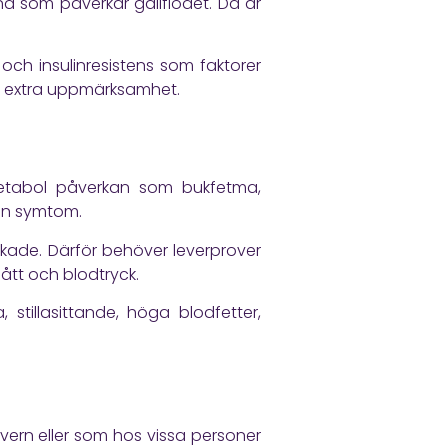
nd som påverkar gallflödet. Då är
k och insulinresistens som faktorer
a extra uppmärksamhet.
 metabol påverkan som bukfetma,
tan symtom.
rkade. Därför behöver leverprover
mått och blodtryck.
, stillasittande, höga blodfetter,
vern eller som hos vissa personer