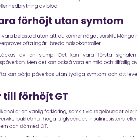
eller nedbrytning av blod.
vara förhöjt utan symtom
an vara belastad utan att du känner något särskilt. Många
verprover ofta ingår i breda hälsokontroller.
täckas av en slump. Det kan vara första signalen 
påverkan. Men det kan också vara en mild och tillfällig av
 ofta kan börja påverkas utan tydliga symtom och att lev
till förhöjt GT
ohol är en vanlig förklaring, särskilt vid regelbundet eller
vervikt, bukfetma, höga triglycerider, insulinresistens e
evern och därmed GT.