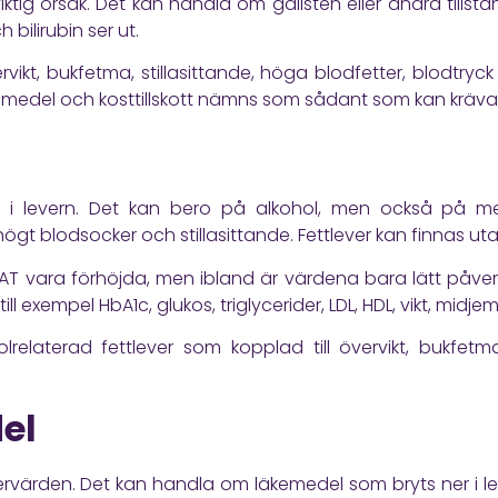
tig orsak. Det kan handla om gallsten eller andra tillstå
h bilirubin ser ut.
rvikt, bukfetma, stillasittande, höga blodfetter, blodtryc
kemedel och kosttillskott nämns som sådant som kan kräv
ras i levern. Det kan bero på alkohol, men också på
 högt blodsocker och stillasittande. Fettlever kan finnas u
SAT vara förhöjda, men ibland är värdena bara lätt påve
l exempel HbA1c, glukos, triglycerider, LDL, HDL, vikt, midje
lrelaterad fettlever som kopplad till övervikt, bukfetma
el
rvärden. Det kan handla om läkemedel som bryts ner i le