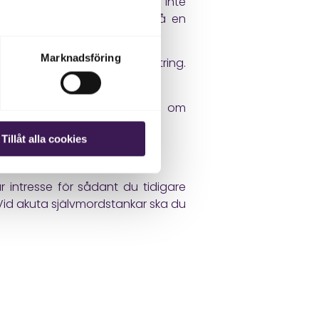
rsta steg. Blodprov ersätter inte
 nedstämdhet delvis beror på en
Marknadsföring
ånga uppleva tydlig förbättring.
r både hjärna och kropp.
omen fördjupas. Det handlar om
Tillåt alla cookies
intresse för sådant du tidigare
Vid akuta självmordstankar ska du