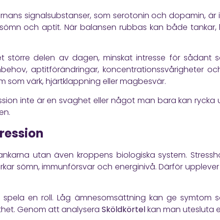
hjärnans signalsubstanser, som serotonin och dopamin, ä
sömn och aptit. När balansen rubbas kan både tankar, k
större delen av dagen, minskat intresse för sådant so
behov, aptitförändringar, koncentrationssvårigheter oc
 som värk, hjärtklappning eller magbesvär.
ression inte är en svaghet eller något man bara kan rycka u
en.
pression
ankarna utan även kroppens biologiska system. Stressho
verkar sömn, immunförsvar och energinivå. Därför uppleve
så spela en roll. Låg ämnesomsättning kan ge symtom so
thet. Genom att analysera
Sköldkörtel
kan man utesluta e