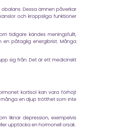
r i obalans. Dessa ämnen påverkar
änslor och kroppsliga funktioner
m tidigare kändes meningsfullt,
h en påtaglig energibrist. Många
pp sig från. Det är ett medicinskt
rmonet kortisol kan vara förhöjt
r många en djup trötthet som inte
m liknar depression, exempelvis
ller upptäcka en hormonell orsak.