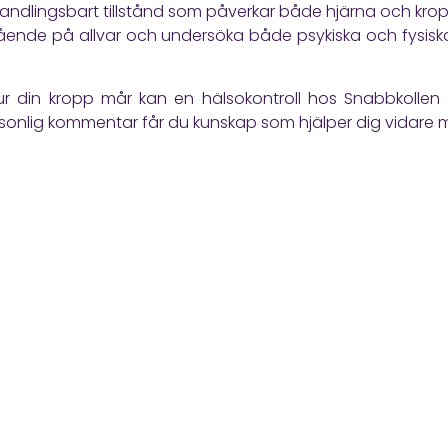
andlingsbart tillstånd som påverkar både hjärna och krop
mående på allvar och undersöka både psykiska och fysiska
 hur din kropp mår kan en
hälsokontroll
hos Snabbkollen v
onlig kommentar får du kunskap som hjälper dig vidare m