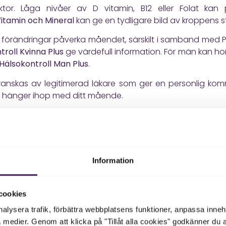
ktor. Låga nivåer av D vitamin, B12 eller Folat k
itamin och Mineral
kan ge en tydligare bild av kroppens s
örändringar påverka måendet, särskilt i samband med PMS,
troll Kvinna
Plus
ge värdefull information. För män kan ho
Hälsokontroll Man Plus
.
ranskas av legitimerad läkare som ger en personlig ko
en hänger ihop med ditt mående.
situation
en kombination av biologiska, psykologiska och soci
 arbetsbelastning eller relationsproblem kan bidra. Ärftligh
Information
tta som vanligt trots att orken minskar. Men när återhämt
cookies
n ta kontroll över din hälsa
nalysera trafik, förbättra webbplatsens funktioner, anpassa inne
a medier. Genom att klicka på "Tillåt alla cookies" godkänner du 