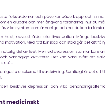
aste folksjukdomar och påverkar både kropp och sinne. D
m en djupare och mer långvarig förändring i hur du mår
är, vilka symtom som är vanliga och hur du kan ta första
elst, oavsett ålder eller livssituation. Många beskrive
nna motivation. Med rätt kunskap och stöd går det att få 
 naturlig del av livet. Men vid depression stannar känsl
och vardagliga aktiviteter. Det kan vara svårt att själ
ns utåt.
anligaste orsakerna till sjukskrivning. Samtidigt är det ett
d.
den beskriver depression och vilka behandlingsaltern
nt medicinskt