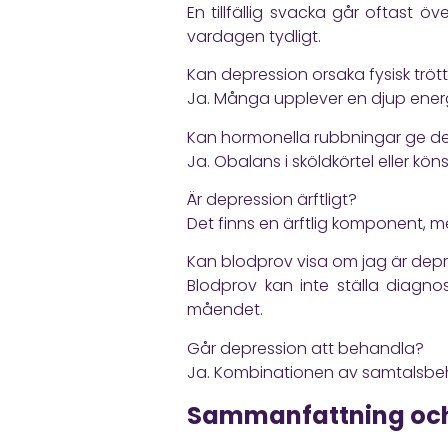
En tillfällig svacka går oftast 
vardagen tydligt.
Kan depression orsaka fysisk tröt
Ja. Många upplever en djup energ
Kan hormonella rubbningar ge d
Ja. Obalans i sköldkörtel eller k
Är depression ärftligt?
Det finns en ärftlig komponent, men
Kan blodprov visa om jag är dep
Blodprov kan inte ställa diagno
måendet.
Går depression att behandla?
Ja. Kombinationen av samtalsbehan
Sammanfattning och