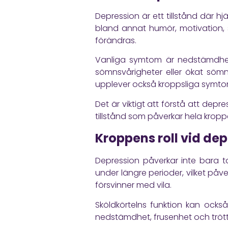
Depression är ett tillstånd där 
bland annat humör, motivation, 
förändras.
Vanliga symtom är nedstämdhet 
sömnsvårigheter eller ökat sömn
upplever också kroppsliga symtom
Det är viktigt att förstå att dep
tillstånd som påverkar hela kropp
Kroppens roll vid de
Depression påverkar inte bara t
under längre perioder, vilket på
försvinner med vila.
Sköldkörtelns funktion kan ock
nedstämdhet, frusenhet och tröt