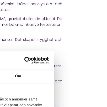
an påverka både nervsystem och
tatus.
 graviditet eller klimakteriet. Då
rmonbalans, inklusive testosteron,
mmentar. Det skapar trygghet och
ala faktorer. Långvarig stress,
et kan också öka risken.
Om
ningen uteblir behöver kroppen och
håll och annonser samt
att vi sparar och använder