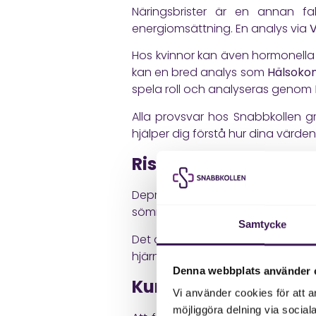
Näringsbrister är en annan fa
energiomsättning. En analys via
V
Hos kvinnor kan även hormonella f
kan en bred analys som
Hälsokon
spela roll och analyseras genom
Alla provsvar hos Snabbkollen g
hjälper dig förstå hur dina värd
Riskfaktorer och livs
Depression uppstår ofta genom 
sömnbrist, stora livsförändringar,
Samtycke
Det är vanligt att försöka fortsä
hjärnan stöd.
Denna webbplats använder 
Kundnytta – hur du ka
Vi använder cookies för att a
möjliggöra delning via social