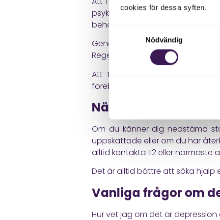
Att förstå om det finns en biolo
cookies för dessa syften.
psykologisk behandling, men de
behandlingsbar brist eller hormon
Samtyckesval
Nödvändig
Genom att kombinera medicinsk k
Regelbunden sömn, dagsljus, fysis
Att tidigt upptäcka avvikelse
förebyggande hälsa och om att ge 
När ska du söka hjäl
Om du känner dig nedstämd stör
uppskattade eller om du har åter
alltid kontakta 112 eller närmaste
Det är alltid bättre att söka hjäl
Vanliga frågor om d
Hur vet jag om det är depression el