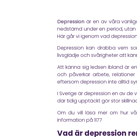
Depression
är en av våra vanlig
nedstämd under en period, utan o
Här går vi igenom vad depression 
Depression kan drabba vem som h
livsglädje och svårigheter att kä
Att känna sig ledsen ibland är en
och påverkar arbete, relationer 
eftersom depression inte alltid sy
I Sverige är depression en av de v
där tidig upptäckt gör stor skillna
Om du vill läsa mer om hur vår
information på
1177
Vad är depression re