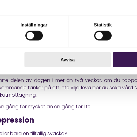
gisk komponent bakom ditt mående kan vara ett viktigt fö
 kan ge klarhet. Ibland visar det sig att trötthet och
ell obalans.
Inställningar
Statistik
unskap med samtalsstöd och livsstilsförändringar kan m
k aktivitet och näringsrik kost är grundpelare som stärke
r genom blodprov ger möjlighet att agera innan symt
dig själv rätt förutsättningar.
Avvisa
p
re delen av dagen i mer än två veckor, om du tappar 
kommande tankar på att inte vilja leva bör du söka vård. 
 akutmottagning.
p en gång för mycket än en gång för lite.
epression
ler bara en tillfällig svacka?