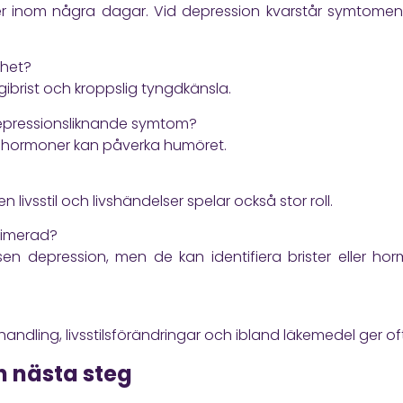
över inom några dagar. Vid depression kvarstår symtome
thet?
ibrist och kroppslig tyngdkänsla.
epressionsliknande symtom?
önshormoner kan påverka humöret.
 livsstil och livshändelser spelar också stor roll.
rimerad?
sen depression, men de kan identifiera brister eller h
dling, livsstilsförändringar och ibland läkemedel ger of
 nästa steg