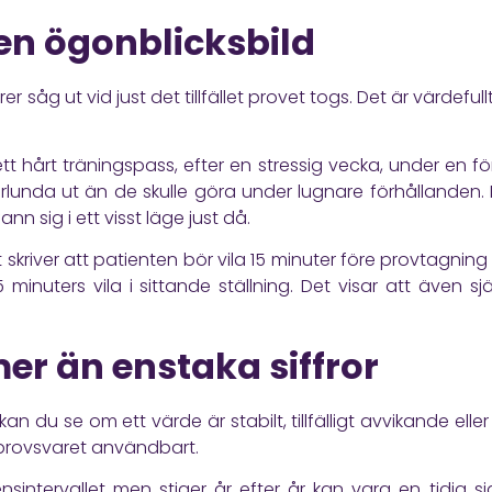
 en ögonblicksbild
rer såg ut vid just det tillfället provet togs. Det är värdef
 hårt träningspass, efter en stressig vecka, under en förky
lunda ut än de skulle göra under lugnare förhållanden. De
n sig i ett visst läge just då.
t
skriver att patienten bör vila 15 minuter före provtagning 
minuters vila i sittande ställning. Det visar att även s
er än enstaka siffror
an du se om ett värde är stabilt, tillfälligt avvikande elle
 provsvaret användbart.
nsintervallet men stiger år efter år kan vara en tidig