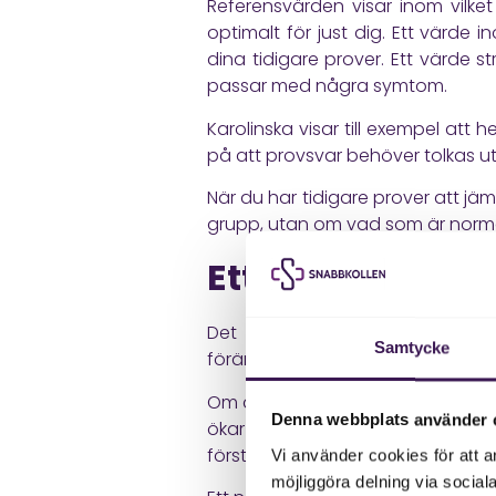
Referensvärden visar inom vilket
optimalt för just dig. Ett värde
dina tidigare prover. Ett värde s
passar med några symtom.
Karolinska
visar till exempel att 
på att provsvar behöver tolkas uti
När du har tidigare prover att jä
grupp, utan om vad som är normal
Ett normalt pro
Det kan kännas tryggt när alla 
Samtycke
förändring börja synas innan vär
Om ditt LDL kolesterol har stigit
Denna webbplats använder 
ökar kan det visa att kroppen be
förstå varför innan du utvecklar tyd
Vi använder cookies för att a
möjliggöra delning via social