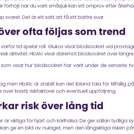
r förhöjt när du varit småsjuk kan ett omprov efter återh
p svaret. Det är ett sätt att få ett bättre svar.
ver ofta följas som trend
arför tid spelar roll. Glukos visar blodsockret vid provtag
sisk aktivitet. HbA1c visar däremot blodsockret över längre 
som visar hur blodsockret har varit under de senaste två 
g men HbA1c är stabilt kan det ibland tala för tillfällig
e över livsstil, riskfaktorer och eventuell uppföljning.
kar risk över lång tid
der är viktiga för hjärt och kärlhälsa. De ger sällan tydliga 
rde kan ge en bild av nuläget, men den långsiktiga risken 