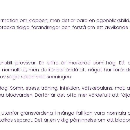
formation om kroppen, men det är bara en ögonblicksbild. 
upptäcka tidiga förändringar och förstå om ett avvikande vä
 enskilt provsvar. En siffra är markerad som hög. Ett 
allt normalt ut, men du känner ändå att något har föränd
rov säger sällan hela sanningen.
ag. Sömn, stress, träning, infektion, vätskebalans, mat,
a blodvärden. Därför är det ofta mer värdefullt att följa
r utanför gränsvärdena i många fall kan vara normala oc
tolkas separat. Det är en viktig påminnelse om att blo