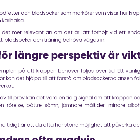
 blodfetter och blodsocker som markörer som visar hur kro
 kärlhälsa.
 det mer relevant än om det är lätt förhöjt vid ett enda t
ikt, blodsocker och träning behöva vägas in.
ör längre perspektiv är vikt
emplen på att kroppen behöver följas över tid. Ett vanl
ör kan det hjälpa till att förstå om blodsockerbalansen fakt
verkat.
v till prov kan det vara en tidig signal om att kroppen 
örelse, bättre sömn, jämnare måltider, mindre alkohol
 tidigt är att du ofta har större möjlighet att påverka de
ndras ofta gradvis