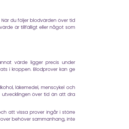
När du följer blodvärden över tid
rde är tillfälligt eller något som
annat värde ligger precis under
rats i kroppen. Blodprover kan ge
 alkohol, läkemedel, menscykel och
 utvecklingen över tid än att dra
h att vissa prover ingår i större
dprover behöver sammanhang, inte