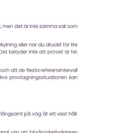
ullt, men det är inte samma sak som
lning eller när du druckit för lite
t betyder inte att provet är fel.
och att de flesta referensintervall
jälva provtagningssituationen kan
r långsamt på väg åt ett visst håll.
 signal om att blodsockerbalansen