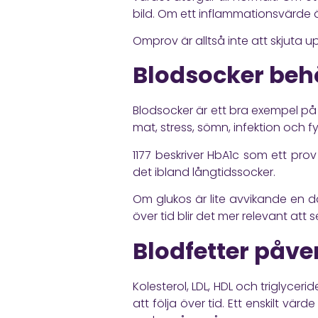
bild. Om ett inflammationsvärde ä
Omprov är alltså inte att skjuta up
Blodsocker behö
Blodsocker är ett bra exempel på v
mat, stress, sömn, infektion och fy
1177
beskriver HbA1c som ett prov 
det ibland långtidssocker.
Om glukos är lite avvikande en da
över tid blir det mer relevant att s
Blodfetter påver
Kolesterol, LDL, HDL och triglyceri
att följa över tid. Ett enskilt vä