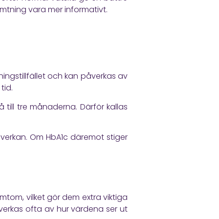
ämtning vara mer informativt.
ningstillfället och kan påverkas av
tid.
till tre månaderna. Därför kallas
 påverkan. Om HbA1c däremot stiger
symtom, vilket gör dem extra viktiga
påverkas ofta av hur värdena ser ut