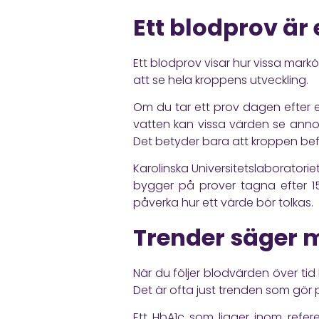
Ett blodprov är
Ett blodprov visar hur vissa markö
att se hela kroppens utveckling.
Om du tar ett prov dagen efter ett
vatten kan vissa värden se annor
Det betyder bara att kroppen befan
Karolinska Universitetslaboratorie
bygger på prover tagna efter 15 
påverka hur ett värde bör tolkas.
Trender säger m
När du följer blodvärden över tid k
Det är ofta just trenden som gör
Ett HbA1c som ligger inom refere