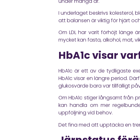
under många år.
I underlaget beskrivs kolesterol,
att balansen är viktig för hjärt och
Om LDL har varit förhöjt länge är
mycket kan fasta, alkohol, mat, v
HbA1c visar varf
HbA1c är ett av de tydligaste ex
HbA1c visar en längre period. Därf
glukosvärde bara var tillfälligt på
Om HbA1c stiger långsamt från pro
kan handla om mer regelbunden r
uppföljning vid behov.
Det fina med att upptäcka en trend
Järnstatus förä