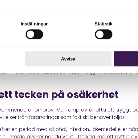
tid slutet på frågan. Ibland är det en del av en längre berätt
ov kan vara tillfälligt
Inställningar
Statistik
nde prov inte alltid att något är fel. Ett lätt förhöjt
 kreatininvärde kan påverkas av vätskebrist, muskelmassa, 
e följs upp med ett nytt prov kan man se om det normalis
Avvisa
r symtom om njurarna bara fungerar lite sämre, vilket gör
atinin och eGFR tolkas i sammanhang, eftersom ett enskil
ett tecken på osäkerhet
ekommenderar omprov. Men omprov är ofta ett tryggt och
ga avvikelser från förändringar som faktiskt behöver följas.
 efter en period med alkohol, infektion, läkemedel eller h
tt njurvärde avviker när du varit uttorkad kan ett nytt pro