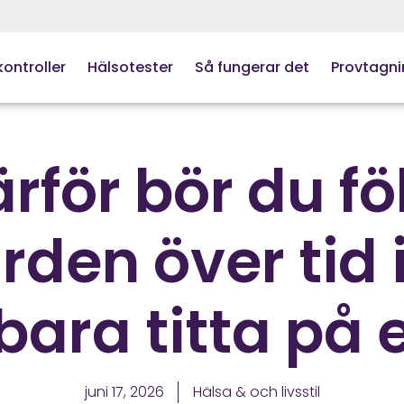
ontroller
Hälsotester
Så fungerar det
Provtagni
rför bör du fö
den över tid i
 bara titta på 
juni 17, 2026
Hälsa & och livsstil