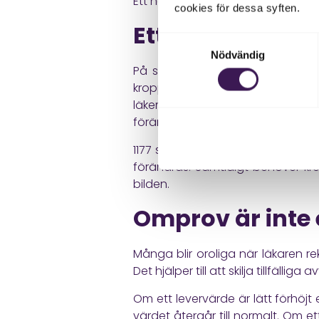
Ett normalt prov är alltså inte all
cookies för dessa syften.
Ett avvikande pr
Samtyckesval
Nödvändig
På samma sätt betyder ett avvika
kroppen håller på att hantera. Ett
läkemedel. När ett avvikande värd
förändras.
1177
skriver att man oftast inte få
förändras. Samtidigt behöver kre
bilden.
Omprov är inte 
Många blir oroliga när läkaren r
Det hjälper till att skilja tillfälli
Om ett levervärde är lätt förhöjt
värdet återgår till normalt. Om e