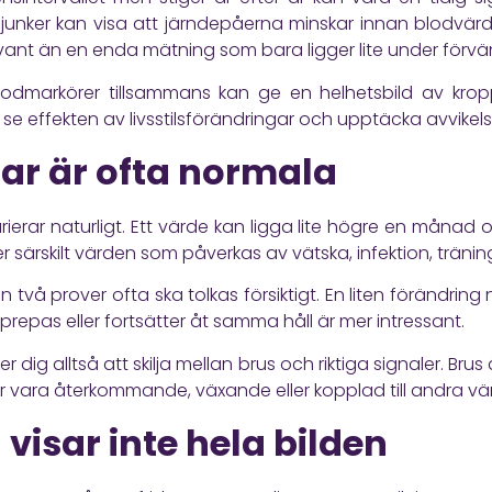
a sjunker kan visa att järndepåerna minskar innan blodvär
vant än en enda mätning som bara ligger lite under förvä
blodmarkörer tillsammans kan ge en helhetsbild av krop
 se effekten av livsstilsförändringar och upptäcka avvikelse
ar är ofta normala
arierar naturligt. Ett värde kan ligga lite högre en månad 
er särskilt värden som påverkas av vätska, infektion, tränin
n två prover ofta ska tolkas försiktigt. En liten förändring 
pprepas eller fortsätter åt samma håll är mer intressant.
r dig alltså att skilja mellan brus och riktiga signaler. Bru
ar vara återkommande, växande eller kopplad till andra 
visar inte hela bilden