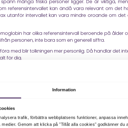
 spann många friska personer ligger. De är viktiga, me
 inom referensintervallet kan ändå vara relevant om det h
trax utanför intervallet kan vara mindre oroande om det ä
hemoglobin har olika referensintervall beroende på ålder o
från personen, inte bara som en generell siffra.
mföra med blir tolkningen mer personlig. Då handlar det in
t för dig.
v kan ändå vara början på 
värden ligger inom referensintervallet. Ofta är det o
Information
det blir markerat som avvikande.
 under flera år kan det vara relevant även om det inte är 
cookies
höver mer stöd för blodsockerbalansen. Om ferritin går ne
lig järnbrist.
nalysera trafik, förbättra webbplatsens funktioner, anpassa inne
a medier. Genom att klicka på "Tillåt alla cookies" godkänner du 