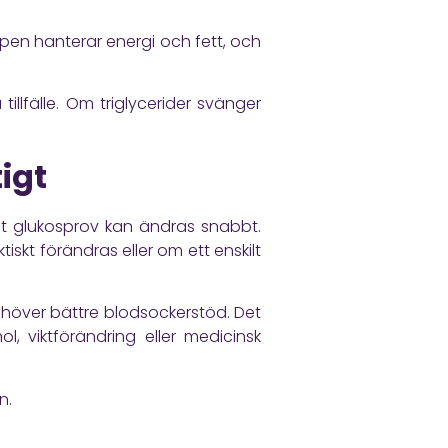
ppen hanterar energi och fett, och
illfälle. Om triglycerider svänger
igt
igt glukosprov kan ändras snabbt.
iskt förändras eller om ett enskilt
behöver bättre blodsockerstöd. Det
, viktförändring eller medicinsk
n.