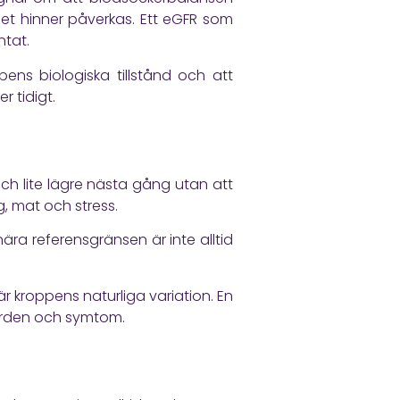
det hinner påverkas. Ett eGFR som
ntat.
pens biologiska tillstånd och att
r tidigt.
och lite lägre nästa gång utan att
g, mat och stress.
nära referensgränsen är inte alltid
s är kroppens naturliga variation. En
värden och symtom.