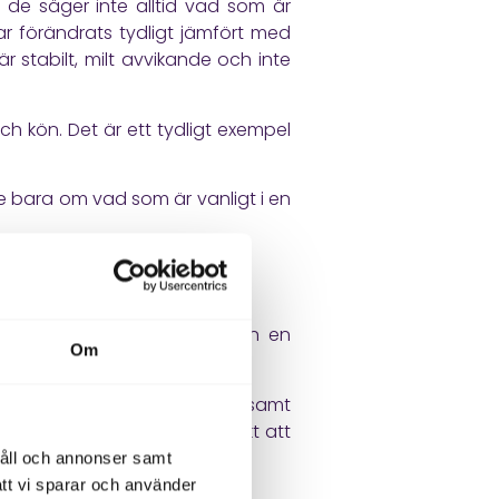
n de säger inte alltid vad som är
ar förändrats tydligt jämfört med
r stabilt, milt avvikande och inte
ch kön. Det är ett tydligt exempel
te bara om vad som är vanligt i en
en förändring
ckså lugnande. Men ibland kan en
Om
dramatiskt högt. Om HbA1c långsamt
r över tid kan det vara klokt att
håll och annonser samt
att vi sparar och använder