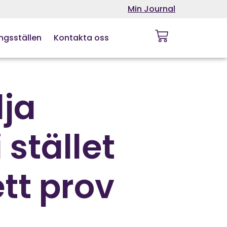
Min Journal
ngsställen
Kontakta oss
lja
 stället
ett prov