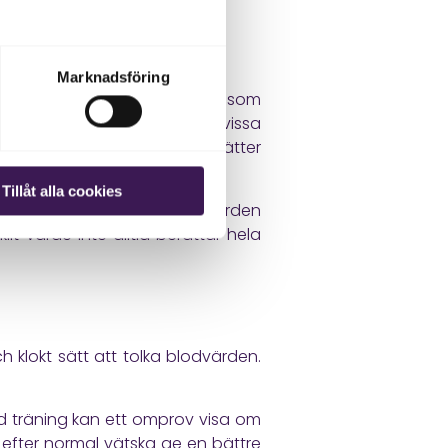
else.
Marknadsföring
 CRP kan bero på en infektion som
hård träning, köttintag eller vissa
eras, ligger kvar eller fortsätter
Tillåt alla cookies
 uppföljning viktig när njurvärden
t värde inte alltid berättar hela
 klokt sätt att tolka blodvärden.
ård träning kan ett omprov visa om
v efter normal vätska ge en bättre