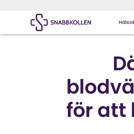
Hälsok
Dä
blodvär
för att