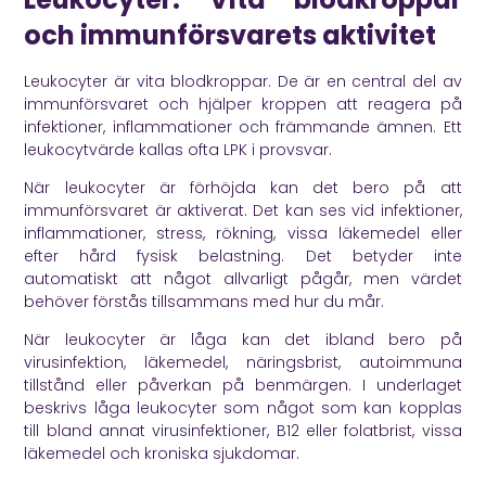
och immunförsvarets aktivitet
Leukocyter är vita blodkroppar. De är en central del av
immunförsvaret och hjälper kroppen att reagera på
infektioner, inflammationer och främmande ämnen. Ett
leukocytvärde kallas ofta LPK i provsvar.
När leukocyter är förhöjda kan det bero på att
immunförsvaret är aktiverat. Det kan ses vid infektioner,
inflammationer, stress, rökning, vissa läkemedel eller
efter hård fysisk belastning. Det betyder inte
automatiskt att något allvarligt pågår, men värdet
behöver förstås tillsammans med hur du mår.
När leukocyter är låga kan det ibland bero på
virusinfektion, läkemedel, näringsbrist, autoimmuna
tillstånd eller påverkan på benmärgen. I underlaget
beskrivs låga leukocyter som något som kan kopplas
till bland annat virusinfektioner, B12 eller folatbrist, vissa
läkemedel och kroniska sjukdomar.