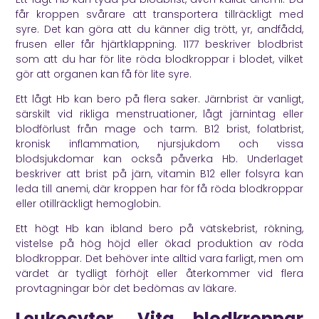
får kroppen svårare att transportera tillräckligt med
syre. Det kan göra att du känner dig trött, yr, andfådd,
frusen eller får hjärtklappning.
1177
beskriver blodbrist
som att du har för lite röda blodkroppar i blodet, vilket
gör att organen kan få för lite syre.
Ett lågt Hb kan bero på flera saker. Järnbrist är vanligt,
särskilt vid rikliga menstruationer, lågt järnintag eller
blodförlust från mage och tarm. B12 brist, folatbrist,
kronisk inflammation, njursjukdom och vissa
blodsjukdomar kan också påverka Hb. Underlaget
beskriver att brist på järn, vitamin B12 eller folsyra kan
leda till anemi, där kroppen har för få röda blodkroppar
eller otillräckligt hemoglobin.
Ett högt Hb kan ibland bero på vätskebrist, rökning,
vistelse på hög höjd eller ökad produktion av röda
blodkroppar. Det behöver inte alltid vara farligt, men om
värdet är tydligt förhöjt eller återkommer vid flera
provtagningar bör det bedömas av läkare.
Leukocyter. Vita blodkroppar