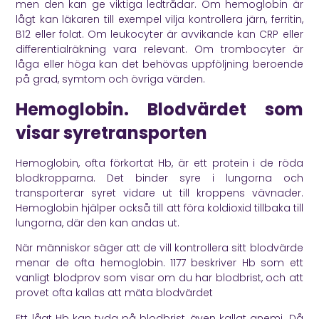
men den kan ge viktiga ledtrådar. Om hemoglobin är
lågt kan läkaren till exempel vilja kontrollera järn, ferritin,
B12 eller folat. Om leukocyter är avvikande kan CRP eller
differentialräkning vara relevant. Om trombocyter är
låga eller höga kan det behövas uppföljning beroende
på grad, symtom och övriga värden.
Hemoglobin. Blodvärdet som
visar syretransporten
Hemoglobin, ofta förkortat Hb, är ett protein i de röda
blodkropparna. Det binder syre i lungorna och
transporterar syret vidare ut till kroppens vävnader.
Hemoglobin hjälper också till att föra koldioxid tillbaka till
lungorna, där den kan andas ut.
När människor säger att de vill kontrollera sitt blodvärde
menar de ofta hemoglobin.
1177
beskriver Hb som ett
vanligt blodprov som visar om du har blodbrist, och att
provet ofta kallas att mäta blodvärdet
Ett lågt Hb kan tyda på blodbrist, även kallat anemi. Då