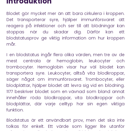
Introduktion
Blodet gör mycket mer än att bara cirkulera i kroppen.
Det transporterar syre, hjälper immunförsvaret att
reagera på infektioner och ser till att blödningar kan
stoppas när du skadar dig. Därför kan ett
blodstatusprov ge viktig information om hur kroppen
mår.
I en blodstatus ingår flera olika värden, men tre av de
mest centrala är hemoglobin, leukocyter och
trombocyter. Hemoglobin visar hur väl blodet kan
transportera syre. Leukocyter, alltså vita blodkroppar,
säger något om immunförsvaret. Trombocyter, eller
blodplättar, hjälper blodet att levra sig vid en blödning.
1177
beskriver blodet som en vävnad som bland annat
innehåller röda blodkroppar, vita blodkroppar och
blodplättar, där varje celltyp har sin egen viktiga
funktion.
Blodstatus är ett användbart prov, men det ska inte
tolkas för enkelt. Ett värde som ligger lite utanför