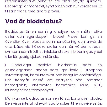
referensintervallet behöver inte alltid betyda sjukdom.
Det viktiga är mönstret, symtomen och hur värdet ser ut
tillsammans med andra prover.
Vad är blodstatus?
Blodstatus är en samling analyser som mäter olika
celler och egenskaper i blodet. Provet kan ge en
överblick över blodets sammansättning och används
ofta både vid hälsokontroller och när vården utreder
symtom som trötthet, infektionstecken, blödningar, yrsel
eller långvarig sjukdomskänsla.
I underlaget beskrivs blodstatus som en
grundläggande analys som ger insikt i kroppens
syretransport, immunförsvar och koagulationsförmåga.
Det framgår också att analysen ofta omfattar
hemoglobin, erytrocyter, hematokrit, MCV, MCH,
leukocyter och trombocyter.
Man kan se blodstatus som en första karta över blodet.
Den visar inte alltid exakt vad orsaken till en avvikelse är,