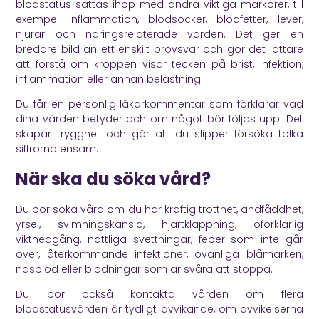
blodstatus sättas ihop med andra viktiga markörer, till
exempel inflammation, blodsocker, blodfetter, lever,
njurar och näringsrelaterade värden. Det ger en
bredare bild än ett enskilt provsvar och gör det lättare
att förstå om kroppen visar tecken på brist, infektion,
inflammation eller annan belastning.
Du får en personlig läkarkommentar som förklarar vad
dina värden betyder och om något bör följas upp. Det
skapar trygghet och gör att du slipper försöka tolka
siffrorna ensam.
När ska du söka vård?
Du bör söka vård om du har kraftig trötthet, andfåddhet,
yrsel, svimningskänsla, hjärtklappning, oförklarlig
viktnedgång, nattliga svettningar, feber som inte går
över, återkommande infektioner, ovanliga blåmärken,
näsblod eller blödningar som är svåra att stoppa.
Du bör också kontakta vården om flera
blodstatusvärden är tydligt avvikande, om avvikelserna