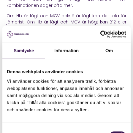
kombinationen säger ofta mer.
Om Hb är lågt och MCV också är lågt kan det tala för
järnbrist. Om Hb är lågt och MCV är högt kan B12 eller
folatbrist vara en möjlig förklaring. Om leukocyter är
höga samtidigt som CRP är förhöjt och du har feber kan
kroppen reagera på infektion eller inflammation. Om
trombocyter är låga samtidigt som både Hb och
Samtycke
Information
Om
leukocyter avviker behöver läkare bedöma helheten
mer noggrant.
Underlaget betonar att tolkningen av blodstatus kräver
Denna webbplats använder cookies
att alla värden ses i sitt sammanhang och att enskilda
Vi använder cookies för att analysera trafik, förbättra
avvikelser inte alltid betyder sjukdom, medan
webbplatsens funktioner, anpassa innehåll och annonser
kombinationer av mönster kan ge viktiga ledtrådar.
samt möjliggöra delning via sociala medier. Genom att
Vanliga orsaker till avvikande
klicka på "Tillåt alla cookies" godkänner du att vi sparar
blodstatus
och använder cookies för dessa syften.
Blodstatus kan påverkas av många olika saker. En
tillfällig infektion kan påverka leukocyter. Vätskebrist kan
Samtyckesval