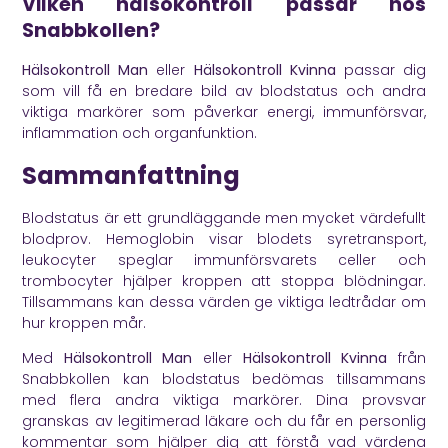
Vilken hälsokontroll passar hos
Snabbkollen?
Hälsokontroll Man
eller
Hälsokontroll Kvinna
passar dig
som vill få en bredare bild av blodstatus och andra
viktiga markörer som påverkar energi, immunförsvar,
inflammation och organfunktion.
Sammanfattning
Blodstatus är ett grundläggande men mycket värdefullt
blodprov. Hemoglobin visar blodets syretransport,
leukocyter speglar immunförsvarets celler och
trombocyter hjälper kroppen att stoppa blödningar.
Tillsammans kan dessa värden ge viktiga ledtrådar om
hur kroppen mår.
Med
Hälsokontroll Man
eller
Hälsokontroll Kvinna
från
Snabbkollen kan blodstatus bedömas tillsammans
med flera andra viktiga markörer. Dina provsvar
granskas av legitimerad läkare och du får en personlig
kommentar som hjälper dig att förstå vad värdena