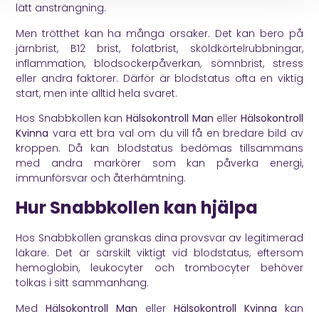
lätt ansträngning.
Men trötthet kan ha många orsaker. Det kan bero på
järnbrist, B12 brist, folatbrist, sköldkörtelrubbningar,
inflammation, blodsockerpåverkan, sömnbrist, stress
eller andra faktorer. Därför är blodstatus ofta en viktig
start, men inte alltid hela svaret.
Hos Snabbkollen kan
Hälsokontroll Man
eller
Hälsokontroll
Kvinna
vara ett bra val om du vill få en bredare bild av
kroppen. Då kan blodstatus bedömas tillsammans
med andra markörer som kan påverka energi,
immunförsvar och återhämtning.
Hur Snabbkollen kan hjälpa
Hos Snabbkollen granskas dina provsvar av legitimerad
läkare. Det är särskilt viktigt vid blodstatus, eftersom
hemoglobin, leukocyter och trombocyter behöver
tolkas i sitt sammanhang.
Med
Hälsokontroll Man
eller
Hälsokontroll Kvinna
kan