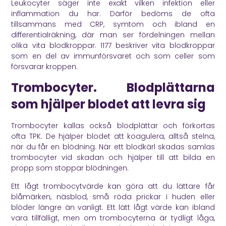
Leukocyter säger inte exakt vilken infektion eller
inflammation du har. Därför bedöms de ofta
tillsammans med CRP, symtom och ibland en
differentialräkning, där man ser fördelningen mellan
olika vita blodkroppar.
1177
beskriver vita blodkroppar
som en del av immunförsvaret och som celler som
försvarar kroppen.
Trombocyter. Blodplättarna
som hjälper blodet att levra sig
Trombocyter kallas också blodplättar och förkortas
ofta TPK. De hjälper blodet att koagulera, alltså stelna,
när du får en blödning. När ett blodkärl skadas samlas
trombocyter vid skadan och hjälper till att bilda en
propp som stoppar blödningen.
Ett lågt trombocytvärde kan göra att du lättare får
blåmärken, näsblod, små röda prickar i huden eller
blöder längre än vanligt. Ett lätt lågt värde kan ibland
vara tillfälligt, men om trombocyterna är tydligt låga,