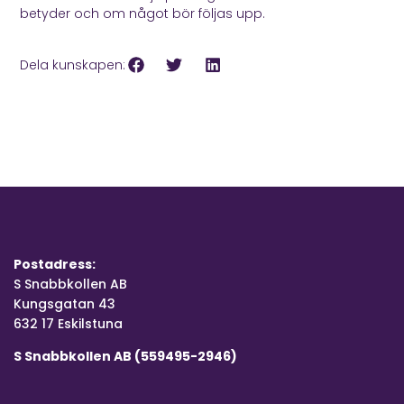
betyder och om något bör följas upp.
Dela kunskapen:
Postadress:
S Snabbkollen AB
Kungsgatan 43
632 17 Eskilstuna
S Snabbkollen AB (559495-2946)