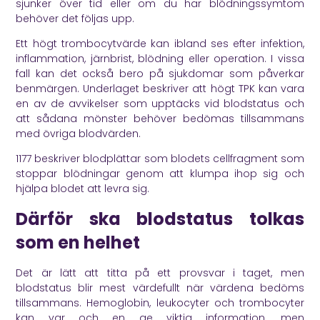
sjunker över tid eller om du har blödningssymtom
behöver det följas upp.
Ett högt trombocytvärde kan ibland ses efter infektion,
inflammation, järnbrist, blödning eller operation. I vissa
fall kan det också bero på sjukdomar som påverkar
benmärgen. Underlaget beskriver att högt TPK kan vara
en av de avvikelser som upptäcks vid blodstatus och
att sådana mönster behöver bedömas tillsammans
med övriga blodvärden.
1177
beskriver blodplättar som blodets cellfragment som
stoppar blödningar genom att klumpa ihop sig och
hjälpa blodet att levra sig.
Därför ska blodstatus tolkas
som en helhet
Det är lätt att titta på ett provsvar i taget, men
blodstatus blir mest värdefullt när värdena bedöms
tillsammans. Hemoglobin, leukocyter och trombocyter
kan var och en ge viktig information, men