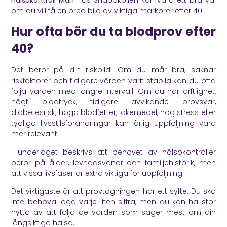
om du vill få en bred bild av viktiga markörer efter 40.
Hur ofta bör du ta blodprov efter
40?
Det beror på din riskbild. Om du mår bra, saknar
riskfaktorer och tidigare värden varit stabila kan du ofta
följa värden med längre intervall. Om du har ärftlighet,
högt blodtryck, tidigare avvikande provsvar,
diabetesrisk, höga blodfetter, läkemedel, hög stress eller
tydliga livsstilsförändringar kan årlig uppföljning vara
mer relevant.
I underlaget beskrivs att behovet av hälsokontroller
beror på ålder, levnadsvanor och familjehistorik, men
att vissa livsfaser är extra viktiga för uppföljning.
Det viktigaste är att provtagningen har ett syfte. Du ska
inte behöva jaga varje liten siffra, men du kan ha stor
nytta av att följa de värden som säger mest om din
långsiktiga hälsa.