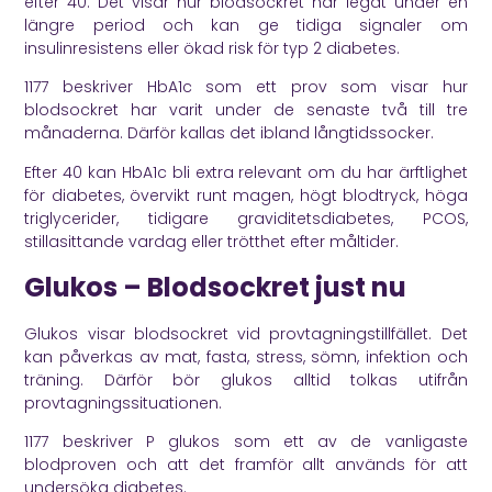
efter 40. Det visar hur blodsockret har legat under en
längre period och kan ge tidiga signaler om
insulinresistens eller ökad risk för typ 2 diabetes.
1177
beskriver HbA1c som ett prov som visar hur
blodsockret har varit under de senaste två till tre
månaderna. Därför kallas det ibland långtidssocker.
Efter 40 kan HbA1c bli extra relevant om du har ärftlighet
för diabetes, övervikt runt magen, högt blodtryck, höga
triglycerider, tidigare graviditetsdiabetes, PCOS,
stillasittande vardag eller trötthet efter måltider.
Glukos – Blodsockret just nu
Glukos visar blodsockret vid provtagningstillfället. Det
kan påverkas av mat, fasta, stress, sömn, infektion och
träning. Därför bör glukos alltid tolkas utifrån
provtagningssituationen.
1177
beskriver P glukos som ett av de vanligaste
blodproven och att det framför allt används för att
undersöka diabetes.