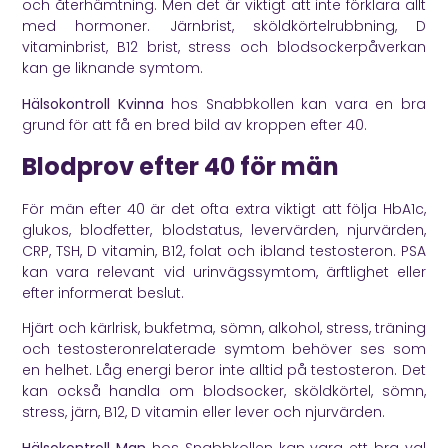
och återhämtning. Men det är viktigt att inte förklara allt
med hormoner. Järnbrist, sköldkörtelrubbning, D
vitaminbrist, B12 brist, stress och blodsockerpåverkan
kan ge liknande symtom.
Hälsokontroll Kvinna
hos Snabbkollen kan vara en bra
grund för att få en bred bild av kroppen efter 40.
Blodprov efter 40 för män
För män efter 40 är det ofta extra viktigt att följa HbA1c,
glukos, blodfetter, blodstatus, levervärden, njurvärden,
CRP, TSH, D vitamin, B12, folat och ibland testosteron. PSA
kan vara relevant vid urinvägssymtom, ärftlighet eller
efter informerat beslut.
Hjärt och kärlrisk, bukfetma, sömn, alkohol, stress, träning
och testosteronrelaterade symtom behöver ses som
en helhet. Låg energi beror inte alltid på testosteron. Det
kan också handla om blodsocker, sköldkörtel, sömn,
stress, järn, B12, D vitamin eller lever och njurvärden.
Hälsokontroll Man
hos Snabbkollen kan vara ett bra val