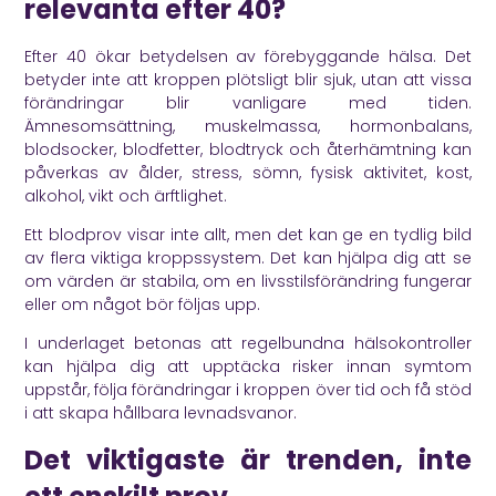
relevanta efter 40?
Efter 40 ökar betydelsen av förebyggande hälsa. Det
betyder inte att kroppen plötsligt blir sjuk, utan att vissa
förändringar blir vanligare med tiden.
Ämnesomsättning, muskelmassa, hormonbalans,
blodsocker, blodfetter, blodtryck och återhämtning kan
påverkas av ålder, stress, sömn, fysisk aktivitet, kost,
alkohol, vikt och ärftlighet.
Ett blodprov visar inte allt, men det kan ge en tydlig bild
av flera viktiga kroppssystem. Det kan hjälpa dig att se
om värden är stabila, om en livsstilsförändring fungerar
eller om något bör följas upp.
I underlaget betonas att regelbundna hälsokontroller
kan hjälpa dig att upptäcka risker innan symtom
uppstår, följa förändringar i kroppen över tid och få stöd
i att skapa hållbara levnadsvanor.
Det viktigaste är trenden, inte