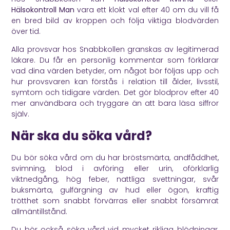
Hälsokontroll Man
vara ett klokt val efter 40 om du vill få
en bred bild av kroppen och följa viktiga blodvärden
över tid.
Alla provsvar hos Snabbkollen granskas av legitimerad
läkare. Du får en personlig kommentar som förklarar
vad dina värden betyder, om något bör följas upp och
hur provsvaren kan förstås i relation till ålder, livsstil,
symtom och tidigare värden. Det gör blodprov efter 40
mer användbara och tryggare än att bara läsa siffror
själv.
När ska du söka vård?
Du bör söka vård om du har bröstsmärta, andfåddhet,
svimning, blod i avföring eller urin, oförklarlig
viktnedgång, hög feber, nattliga svettningar, svår
buksmärta, gulfärgning av hud eller ögon, kraftig
trötthet som snabbt förvärras eller snabbt försämrat
allmäntillstånd.
Du bör också söka vård vid mycket rikliga blödningar,