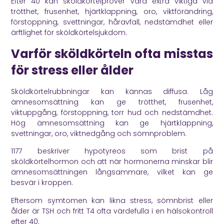
Efter 40 kan sköldkörtelprover vara extra viktiga vid
trötthet, frusenhet, hjärtklappning, oro, viktförändring,
förstoppning, svettningar, håravfall, nedstämdhet eller
ärftlighet för sköldkörtelsjukdom.
Varför sköldkörteln ofta misstas
för stress eller ålder
Sköldkörtelrubbningar kan kännas diffusa. Låg
ämnesomsättning kan ge trötthet, frusenhet,
viktuppgång, förstoppning, torr hud och nedstämdhet.
Hög ämnesomsättning kan ge hjärtklappning,
svettningar, oro, viktnedgång och sömnproblem.
1177
beskriver hypotyreos som brist på
sköldkörtelhormon och att när hormonerna minskar blir
ämnesomsättningen långsammare, vilket kan ge
besvär i kroppen.
Eftersom symtomen kan likna stress, sömnbrist eller
ålder är TSH och fritt T4 ofta värdefulla i en hälsokontroll
efter 40.