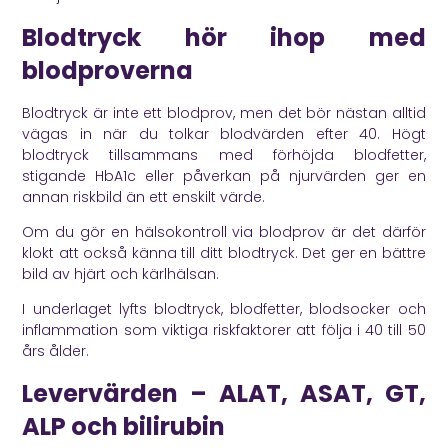
Blodtryck hör ihop med
blodproverna
Blodtryck är inte ett blodprov, men det bör nästan alltid
vägas in när du tolkar blodvärden efter 40. Högt
blodtryck tillsammans med förhöjda blodfetter,
stigande HbA1c eller påverkan på njurvärden ger en
annan riskbild än ett enskilt värde.
Om du gör en hälsokontroll via blodprov är det därför
klokt att också känna till ditt blodtryck. Det ger en bättre
bild av hjärt och kärlhälsan.
I underlaget lyfts blodtryck, blodfetter, blodsocker och
inflammation som viktiga riskfaktorer att följa i 40 till 50
års ålder.
Levervärden – ALAT, ASAT, GT,
ALP och bilirubin