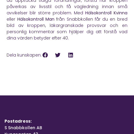
du upptäcka tidiga förändringar, förstå hur kroppen
påverkas av livsstil och få vägledning innan små
avvikelser blir större problem. Med
Hälsokontroll Kvinna
eller
Hälsokontroll Man
från Snabbkollen får du en bred
bild av kroppen, läkargranskade provsvar och en
personlig kommentar som hjälper dig att förstå vad
dina värden betyder efter 40.
Dela kunskapen:
Postadress:
S Snabbkollen AB