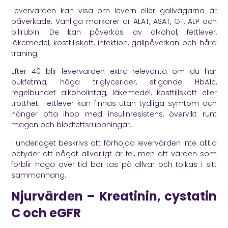
Levervärden kan visa om levern eller gallvägarna är
påverkade. Vanliga markörer är ALAT, ASAT, GT, ALP och
bilirubin. De kan påverkas av alkohol, fettlever,
läkemedel, kosttillskott, infektion, gallpåverkan och hård
träning.
Efter 40 blir levervärden extra relevanta om du har
bukfetma, höga triglycerider, stigande HbA1c,
regelbundet alkoholintag, läkemedel, kosttillskott eller
trötthet. Fettlever kan finnas utan tydliga symtom och
hänger ofta ihop med insulinresistens, övervikt runt
magen och blodfettsrubbningar.
I underlaget beskrivs att förhöjda levervärden inte alltid
betyder att något allvarligt är fel, men att värden som
förblir höga över tid bör tas på allvar och tolkas i sitt
sammanhang.
Njurvärden – Kreatinin, cystatin
C och eGFR