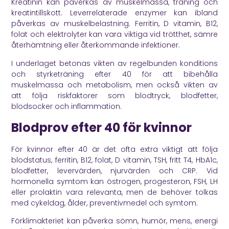
Kreatinin kan påverkas av muskelmassa, träning och
kreatintillskott. Leverrelaterade enzymer kan ibland
påverkas av muskelbelastning. Ferritin, D vitamin, B12,
folat och elektrolyter kan vara viktiga vid trötthet, sämre
återhämtning eller återkommande infektioner.
I underlaget betonas vikten av regelbunden konditions
och styrketräning efter 40 för att bibehålla
muskelmassa och metabolism, men också vikten av
att följa riskfaktorer som blodtryck, blodfetter,
blodsocker och inflammation.
Blodprov efter 40 för kvinnor
För kvinnor efter 40 är det ofta extra viktigt att följa
blodstatus, ferritin, B12, folat, D vitamin, TSH, fritt T4, HbA1c,
blodfetter, levervärden, njurvärden och CRP. Vid
hormonella symtom kan östrogen, progesteron, FSH, LH
eller prolaktin vara relevanta, men de behöver tolkas
med cykeldag, ålder, preventivmedel och symtom.
Förklimakteriet kan påverka sömn, humör, mens, energi