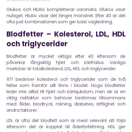
Glukos och HbA1c kompletterar varandra. Glukos visar
nuläget. HbA1c visar det längre mönstret. Efter 40 är det
ofta just kombinationen som ger bäst vägledning.
Blodfetter – Kolesterol, LDL, HDL
och triglycerider
Blodfetter är mycket viktiga efter 40 eftersom de
påverkar långsiktig hjärt och kärlhälsa. Vanliga
markörer är totalkolesterol, LDL, HDL och triglycerider.
1177
beskriver kolesterol och triglycerider som de två
fetter som framför allt finns i blodet. Höga blodfetter
leder inte alltid till hjärt och kärlsjukdom, men de är en
viktig riskfaktor som behöver bedömas tillsammans
med ålder, blodtryck, rökning, diabetes, ärftlighet och
andra faktorer.
LDL är ofta det blodfett som är mest relevant att följa
eftersom det är kopplat till åderförfettning. HDL ger