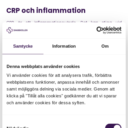
CRP och inflammation
CRP är ett inflammationsvärde. Det kan stiga vid
infektion, inflammation, skada eller annan belastning.
Efter 40 kan CRP vara användbart som stödvärde i en
bred kontroll, men det ska inte tolkas ensamt.
Samtycke
Information
Om
Ett lätt förhöjt CRP kan bero på en förkylning,
tandproblem, hård träning eller annan tillfällig reaktion.
Ett tydligt eller återkommande förhöjt CRP behöver
Denna webbplats använder cookies
bedömas tillsammans med symtom, blodstatus och
övriga provsvar.
Vi använder cookies för att analysera trafik, förbättra
webbplatsens funktioner, anpassa innehåll och annonser
I underlaget beskrivs CRP som en markör för
samt möjliggöra delning via sociala medier. Genom att
inflammatoriska processer och vita blodkroppar som
klicka på "Tillåt alla cookies" godkänner du att vi sparar
en del av immunförsvarets aktivitet.
och använder cookies för dessa syften.
Elektrolyter och mineralbalans
Natrium, kalium, kalcium och ibland magnesium kan ge
Samtyckesval
information om vätskebalans, nervsignaler,