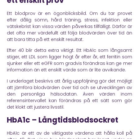
ett enskilt prov
Ett blodprov är en ögonblicksbild. Om du tar provet
efter dålig sömn, hård träning, stress, infektion eller
vätskebrist kan vissa värden påverkas tillfälligt. Därför är
det ofta mer värdefullt att följa blodvärden över tid än
att bara titta på ett enskilt resultat.
Efter 40 blir detta extra viktigt. Ett HbA1c som långsamt
stiger, ett LDL som ligger högt år efter år, ett ferritin som
sjunker eller ett eGFR som gradvis förändras kan ge mer
information än ett enskilt värde som är lite avvikande.
I underlaget beskrivs att årlig uppföljning gör det möjligt
att jämföra blodvärden över tid och se utvecklingen av
den personliga hälsodatan. Även värden inom
referensintervallet kan förändras på ett sätt som gör
det klokt att justera livsstil.
HbA1c – Långtidsblodsockret
HbA1c är ett av de viktigaste värdena att hålla koll på