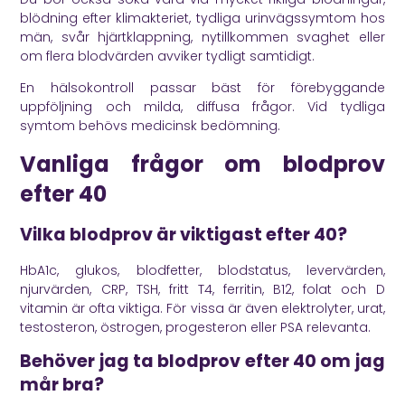
blödning efter klimakteriet, tydliga urinvägssymtom hos
män, svår hjärtklappning, nytillkommen svaghet eller
om flera blodvärden avviker tydligt samtidigt.
En hälsokontroll passar bäst för förebyggande
uppföljning och milda, diffusa frågor. Vid tydliga
symtom behövs medicinsk bedömning.
Vanliga frågor om blodprov
efter 40
Vilka blodprov är viktigast efter 40?
HbA1c, glukos, blodfetter, blodstatus, levervärden,
njurvärden, CRP, TSH, fritt T4, ferritin, B12, folat och D
vitamin är ofta viktiga. För vissa är även elektrolyter, urat,
testosteron, östrogen, progesteron eller PSA relevanta.
Behöver jag ta blodprov efter 40 om jag
mår bra?