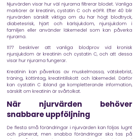
Njurvärden visar hur väl njurarna filtrerar blodet. Vanliga
markörer är kreatinin, cystatin C och eGFR. Efter 40 blir
njurvärden särskilt viktiga om du har högt blodtryck,
diabetesrisk, hjärt och kärlsjukdom, njursjukdom i
familjen eller använder läkemedel som kan påverka
njurarna.
1177
beskriver att vanliga blodprov vid kronisk
njursjukdom är kreatinin och cystatin C, och att dessa
visar hur njurarna fungerar.
Kreatinin kan påverkas av muskelmassa, vätskebrist,
träning, köttintag, kreatintillskott och läkemedel. Därför
kan cystatin C ibland ge kompletterande information,
särskilt om kreatinin är svårtolkat.
När njurvärden behöver
snabbare uppföljning
De flesta små förändringar i njurvärden kan följas lugnt
och planerat, men snabba förändringar ska tas på