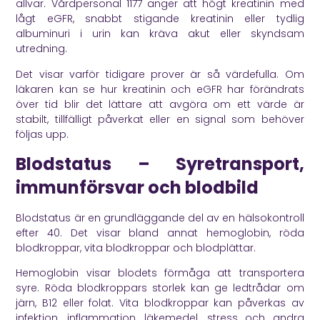
allvar.
Vårdpersonal 1177
anger att högt kreatinin med
lågt eGFR, snabbt stigande kreatinin eller tydlig
albuminuri i urin kan kräva akut eller skyndsam
utredning.
Det visar varför tidigare prover är så värdefulla. Om
läkaren kan se hur kreatinin och eGFR har förändrats
över tid blir det lättare att avgöra om ett värde är
stabilt, tillfälligt påverkat eller en signal som behöver
följas upp.
Blodstatus – Syretransport,
immunförsvar och blodbild
Blodstatus är en grundläggande del av en hälsokontroll
efter 40. Det visar bland annat hemoglobin, röda
blodkroppar, vita blodkroppar och blodplättar.
Hemoglobin visar blodets förmåga att transportera
syre. Röda blodkroppars storlek kan ge ledtrådar om
järn, B12 eller folat. Vita blodkroppar kan påverkas av
infektion, inflammation, läkemedel, stress och andra