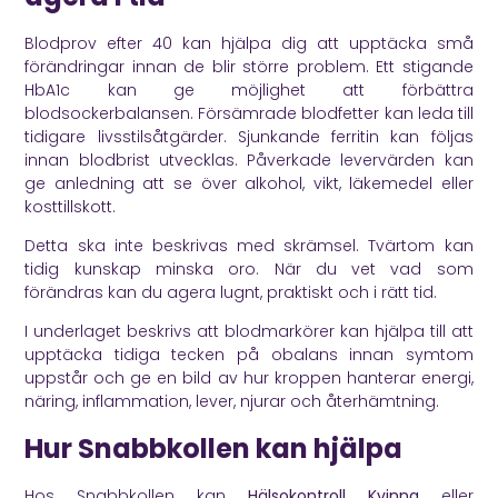
Blodprov efter 40 kan hjälpa dig att upptäcka små
förändringar innan de blir större problem. Ett stigande
HbA1c kan ge möjlighet att förbättra
blodsockerbalansen. Försämrade blodfetter kan leda till
tidigare livsstilsåtgärder. Sjunkande ferritin kan följas
innan blodbrist utvecklas. Påverkade levervärden kan
ge anledning att se över alkohol, vikt, läkemedel eller
kosttillskott.
Detta ska inte beskrivas med skrämsel. Tvärtom kan
tidig kunskap minska oro. När du vet vad som
förändras kan du agera lugnt, praktiskt och i rätt tid.
I underlaget beskrivs att blodmarkörer kan hjälpa till att
upptäcka tidiga tecken på obalans innan symtom
uppstår och ge en bild av hur kroppen hanterar energi,
näring, inflammation, lever, njurar och återhämtning.
Hur Snabbkollen kan hjälpa
Hos Snabbkollen kan
Hälsokontroll Kvinna
eller