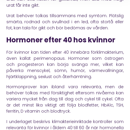
urat får inte gikt.
Urat behöver tolkas tillsammans med symtom. Plötslig
smärta, rodnad och svullnad i en led, ofta stortå eller
fot, kan tala för gikt och bör bedömas av vården.
Hormoner efter 40 hos kvinnor
För kvinnor kan tiden efter 40 innebära förklimakterium,
även kallat perimenopaus. Hormoner som östrogen
och progesteron kan börja svänga mer, vilket kan
påverka menscykel, sömn, humör, värmevallningar,
hjärtklappning, sexlust och återhämtning.
Hormonprover kan ibland vara relevanta, men de
behöver tolkas med försiktighet eftersom nivåerna kan
variera mycket från dag till dag och cykel till cykel. Ofta
är det minst lika viktigt att följa blodfetter, HbA1c, TSH,
ferritin, D vitamin och blodtryck.
I underlaget beskrivs klimakterieinriktade kontroller som
relevanta för kvinnor i åldern 40 till 60 år när hormonella