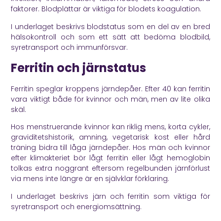
faktorer. Blodplättar är viktiga för blodets koagulation.
I underlaget beskrivs blodstatus som en del av en bred
hälsokontroll och som ett sätt att bedöma blodbild,
syretransport och immunförsvar.
Ferritin och järnstatus
Ferritin speglar kroppens järndepåer. Efter 40 kan ferritin
vara viktigt både för kvinnor och män, men av lite olika
skäl.
Hos menstruerande kvinnor kan riklig mens, korta cykler,
graviditetshistorik, amning, vegetarisk kost eller hård
träning bidra till låga järndepåer. Hos män och kvinnor
efter klimakteriet bör lågt ferritin eller lågt hemoglobin
tolkas extra noggrant eftersom regelbunden järnförlust
via mens inte längre är en självklar förklaring.
I underlaget beskrivs järn och ferritin som viktiga för
syretransport och energiomsättning.