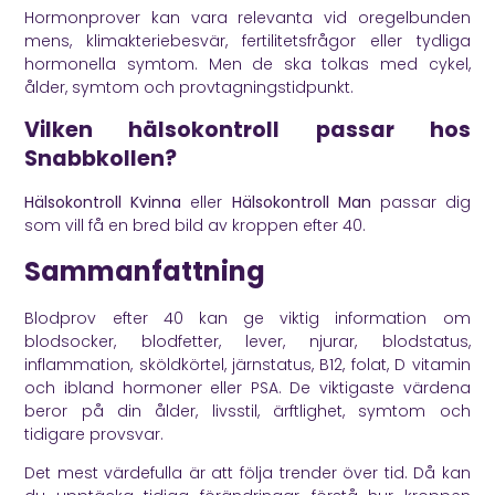
Hormonprover kan vara relevanta vid oregelbunden
mens, klimakteriebesvär, fertilitetsfrågor eller tydliga
hormonella symtom. Men de ska tolkas med cykel,
ålder, symtom och provtagningstidpunkt.
Vilken hälsokontroll passar hos
Snabbkollen?
Hälsokontroll Kvinna
eller
Hälsokontroll Man
passar dig
som vill få en bred bild av kroppen efter 40.
Sammanfattning
Blodprov efter 40 kan ge viktig information om
blodsocker, blodfetter, lever, njurar, blodstatus,
inflammation, sköldkörtel, järnstatus, B12, folat, D vitamin
och ibland hormoner eller PSA. De viktigaste värdena
beror på din ålder, livsstil, ärftlighet, symtom och
tidigare provsvar.
Det mest värdefulla är att följa trender över tid. Då kan