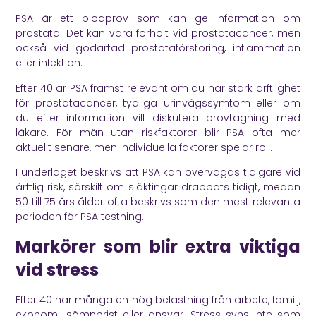
PSA är ett blodprov som kan ge information om
prostata. Det kan vara förhöjt vid prostatacancer, men
också vid godartad prostataförstoring, inflammation
eller infektion.
Efter 40 är PSA främst relevant om du har stark ärftlighet
för prostatacancer, tydliga urinvägssymtom eller om
du efter information vill diskutera provtagning med
läkare. För män utan riskfaktorer blir PSA ofta mer
aktuellt senare, men individuella faktorer spelar roll.
I underlaget beskrivs att PSA kan övervägas tidigare vid
ärftlig risk, särskilt om släktingar drabbats tidigt, medan
50 till 75 års ålder ofta beskrivs som den mest relevanta
perioden för PSA testning.
Markörer som blir extra viktiga
vid stress
Efter 40 har många en hög belastning från arbete, familj,
ekonomi, sömnbrist eller ansvar. Stress syns inte som