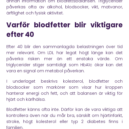
annan information om blodfettsbalansen. Triglycerider
påverkas ofta av alkohol, blodsocker, vikt, matvanor,
ärftlighet och fysisk aktivitet.
Varför blodfetter blir viktigare
efter 40
Efter 40 blir den sammanlagda belastningen över tid
mer relevant. Om LDL har legat högt länge kan det
påverka risken mer än ett enstaka värde. Om
triglycerider stiger samtidigt som HbA1c ökar kan det
vara en signal om metabol påverkan.
I underlaget beskrivs kolesterol, blodfetter och
blodsocker som markörer som visar hur kroppen
hanterar energi och fett, och att balansen är viktig för
hjärt och kärlhälsa.
Blodfetter känns ofta inte. Därför kan de vara viktiga att
kontrollera även när du mår bra, särskilt om hjärtinfarkt,
stroke, högt kolesterol eller typ 2 diabetes finns i
familjen.