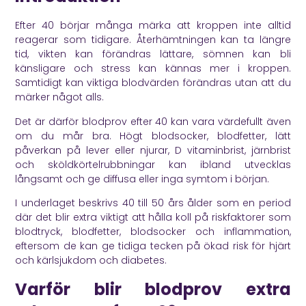
Efter 40 börjar många märka att kroppen inte alltid
reagerar som tidigare. Återhämtningen kan ta längre
tid, vikten kan förändras lättare, sömnen kan bli
känsligare och stress kan kännas mer i kroppen.
Samtidigt kan viktiga blodvärden förändras utan att du
märker något alls.
Det är därför blodprov efter 40 kan vara värdefullt även
om du mår bra. Högt blodsocker, blodfetter, lätt
påverkan på lever eller njurar, D vitaminbrist, järnbrist
och sköldkörtelrubbningar kan ibland utvecklas
långsamt och ge diffusa eller inga symtom i början.
I underlaget beskrivs 40 till 50 års ålder som en period
där det blir extra viktigt att hålla koll på riskfaktorer som
blodtryck, blodfetter, blodsocker och inflammation,
eftersom de kan ge tidiga tecken på ökad risk för hjärt
och kärlsjukdom och diabetes.
Varför blir blodprov extra