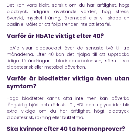
Det kan vara klokt, särskilt om du har ärftlighet, högt
blodtryck, tidigare avvikande värden, hög stress,
övervikt, mycket träning, läkemedel eller vill skapa en
baslinje. Målet är att följa trender, inte att leta fel.
Varför är HbA1c viktigt efter 40?
HbA1c visar blodsockret över de senaste två till tre
månaderna. Efter 40 kan det hjälpa till att upptäcka
tidiga förändringar i blodsockerbalansen, särskilt vid
diabetesrisk eller metabol påverkan.
Varför är blodfetter viktiga även utan
symtom?
Höga blodfetter känns ofta inte men kan påverka
långsiktig hjärt och kärlrisk. LDL, HDL och triglycerider blir
extra viktiga om du har ärftlighet, högt blodtryck,
diabetesrisk, rökning eller bukfetma.
Ska kvinnor efter 40 ta hormonprover?