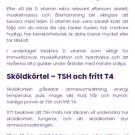
Efter 40 blir D vitamin extra relevant eftersom skelett,
muskelmassa och återhämtning blir viktigare att
bevara med tiden. D vitamin kan vara särskilt klokt att
följa om du vistas lite ute, täcker huden, har mörkare
hudtyp, har benskörhetsrisk, är äldre, tränar mycket eller
tar tillskott.
I underlaget beskrivs D vitamin som viktigt för
immunförsvar, muskelfunktion och hjärnhälsa, och att
nivåerna ofta sjunker under årstider med mindre solljus.
Sköldkörtel – TSH och fritt T4
Sköldkörteln påverkar ämnesomsättning, energi,
temperatur, puls, mage, vikt, hud, hår och humör.
Vanliga prover är TSH och fritt T4.
1177
beskriver att TSH mäts när läkaren vill undersöka hur
sköldkörteln fungerar, och att sköldkörteln styr
ämnesomsättningen.