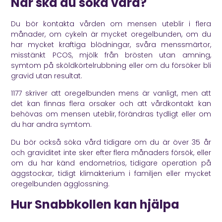
När ska du söka vård?
Du bör kontakta vården om mensen uteblir i flera
månader, om cykeln är mycket oregelbunden, om du
har mycket kraftiga blödningar, svåra menssmärtor,
misstänkt PCOS, mjölk från brösten utan amning,
symtom på sköldkörtelrubbning eller om du försöker bli
gravid utan resultat.
1177
skriver att oregelbunden mens är vanligt, men att
det kan finnas flera orsaker och att vårdkontakt kan
behövas om mensen uteblir, förändras tydligt eller om
du har andra symtom.
Du bör också söka vård tidigare om du är över 35 år
och graviditet inte sker efter flera månaders försök, eller
om du har känd endometrios, tidigare operation på
äggstockar, tidigt klimakterium i familjen eller mycket
oregelbunden ägglossning.
Hur Snabbkollen kan hjälpa