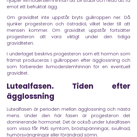
hjälper livmoderslemhinnan att bli stabil och redo att ta
emot ett befruktat ägg.
Om graviditet inte uppstår bryts gulkroppen ner. Då
sjunker progesteron och östradiol, vilket leder till att
mensen kommer. Om graviditet uppstår fortsätter
progesteron att vara viktigt under den tidiga
graviditeten.
I underlaget beskrivs progesteron som ett hormon som
främst produceras i gulkroppen efter ägglossning och
som förbereder livmoderslemhinnan för en eventuell
graviditet.
Lutealfasen. Tiden efter
ägglossning
Lutealfasen är perioden mellan ägglossning och nästa
mens. Under den här fasen är progesteron det
dominerande hormonet. Det är också under lutealfasen
som vissa får PMS symtom, bröstspänningar, svullnad,
humörsvängningar eller förändrad sömn.