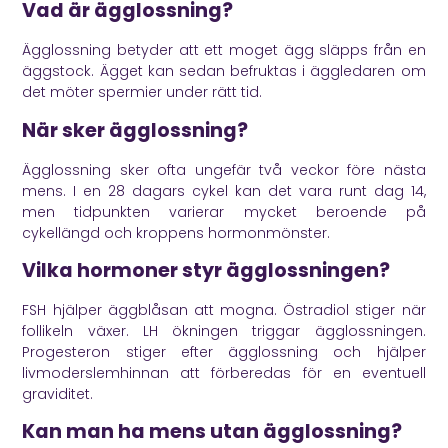
Vad är ägglossning?
Ägglossning betyder att ett moget ägg släpps från en
äggstock. Ägget kan sedan befruktas i äggledaren om
det möter spermier under rätt tid.
När sker ägglossning?
Ägglossning sker ofta ungefär två veckor före nästa
mens. I en 28 dagars cykel kan det vara runt dag 14,
men tidpunkten varierar mycket beroende på
cykellängd och kroppens hormonmönster.
Vilka hormoner styr ägglossningen?
FSH hjälper äggblåsan att mogna. Östradiol stiger när
follikeln växer. LH ökningen triggar ägglossningen.
Progesteron stiger efter ägglossning och hjälper
livmoderslemhinnan att förberedas för en eventuell
graviditet.
Kan man ha mens utan ägglossning?