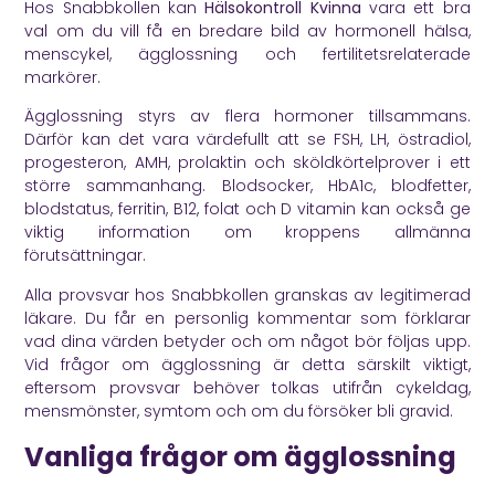
Hos Snabbkollen kan
Hälsokontroll Kvinna
vara ett bra
val om du vill få en bredare bild av hormonell hälsa,
menscykel, ägglossning och fertilitetsrelaterade
markörer.
Ägglossning styrs av flera hormoner tillsammans.
Därför kan det vara värdefullt att se FSH, LH, östradiol,
progesteron, AMH, prolaktin och sköldkörtelprover i ett
större sammanhang. Blodsocker, HbA1c, blodfetter,
blodstatus, ferritin, B12, folat och D vitamin kan också ge
viktig information om kroppens allmänna
förutsättningar.
Alla provsvar hos Snabbkollen granskas av legitimerad
läkare. Du får en personlig kommentar som förklarar
vad dina värden betyder och om något bör följas upp.
Vid frågor om ägglossning är detta särskilt viktigt,
eftersom provsvar behöver tolkas utifrån cykeldag,
mensmönster, symtom och om du försöker bli gravid.
Vanliga frågor om ägglossning