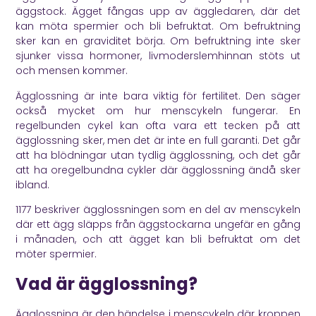
äggstock. Ägget fångas upp av äggledaren, där det
kan möta spermier och bli befruktat. Om befruktning
sker kan en graviditet börja. Om befruktning inte sker
sjunker vissa hormoner, livmoderslemhinnan stöts ut
och mensen kommer.
Ägglossning är inte bara viktig för fertilitet. Den säger
också mycket om hur menscykeln fungerar. En
regelbunden cykel kan ofta vara ett tecken på att
ägglossning sker, men det är inte en full garanti. Det går
att ha blödningar utan tydlig ägglossning, och det går
att ha oregelbundna cykler där ägglossning ändå sker
ibland.
1177
beskriver ägglossningen som en del av menscykeln
där ett ägg släpps från äggstockarna ungefär en gång
i månaden, och att ägget kan bli befruktat om det
möter spermier.
Vad är ägglossning?
Ägglossning är den händelse i menscykeln där kroppen