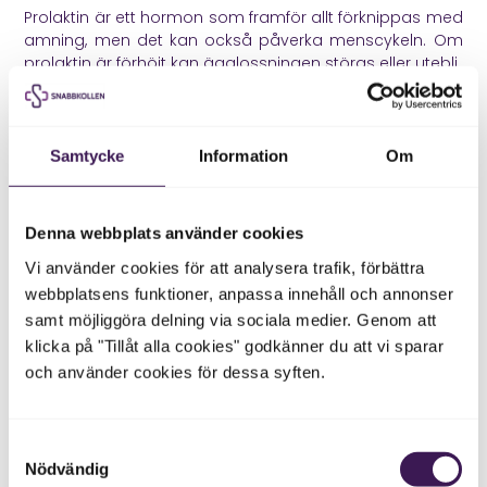
Prolaktin är ett hormon som framför allt förknippas med
amning, men det kan också påverka menscykeln. Om
prolaktin är förhöjt kan ägglossningen störas eller utebli.
Högt prolaktin kan bero på amning, stress, vissa
läkemedel, sköldkörtelrubbning eller påverkan från
hypofysen. Ibland behöver ett avvikande prov tas om,
Samtycke
Information
Om
eftersom prolaktin kan påverkas av provtagningstillfället
och kroppens stressnivå.
I underlaget beskrivs att höga nivåer av prolaktin kan
Denna webbplats använder cookies
störa ägglossningen och påverka möjligheten att bli
Vi använder cookies för att analysera trafik, förbättra
gravid.
webbplatsens funktioner, anpassa innehåll och annonser
Stress, vikt och hård träning
samt möjliggöra delning via sociala medier. Genom att
klicka på "Tillåt alla cookies" godkänner du att vi sparar
Kroppen behöver känna att det finns tillräckligt med
och använder cookies för dessa syften.
energi och trygghet för att prioritera reproduktion.
Långvarig stress, för lite mat, snabb viktnedgång,
ätstörningar, hård fysisk träning eller sjukdom kan störa
Samtyckesval
signalerna mellan hjärnan och äggstockarna.
Nödvändig