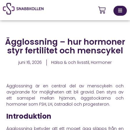
Kontakta
Ägglossning – hur hormoner
ingsställen
oss
styr fertilitet och menscykel
juni 16, 2026
Hälsa & och livsstil
,
Hormoner
Ägglossning är en central del av menscykeln och
avgörande för möjligheten att bli gravid. Den styrs av
ett samspel mellan hjärnan, äggstockarna och
hormoner som FSH, LH, östradiol och progesteron.
Introduktion
Ägglossning betyder att ett moget ägg släpps från en