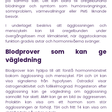
på samma sätt. Det kan bidra till oregelbundna
blödningar och symtom som humörsvängningar,
sömnproblem, värmevallningar eller PMS liknande
besvär.
I underlaget beskrivs att ägglossningen och
menscykeln kan bli oregelbunden under
övergångsfasen mot klimakteriet, när äggstockarnas
funktion gradvis avtar och hormonnivåerna svänger.
Blodprover som kan ge
vägledning
Blodprover kan hjälpa till att förstå hormonmönstret
bakom ägglossning och menscykel. FSH och LH kan
visa signalerna från hypofysen. Östradiol visar
östrogenaktivitet och follikelmognad. Progesteron efter
ägglossning kan ge vägledning om ägglossning
sannolikt har skett. AMH kan ge en bild av äggreserven.
Prolaktin kan visa om ett hormon som stör
ägglossningen är förhöjt. TSH och fritt T4 kan visa om