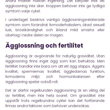
Andra märker nästan ingenting. Det betyder inte att
ägglossning inte sker. Kroppen behöver inte ge tydliga
symtom varje cykel.
I underlaget beskrivs vanliga ägglossningsrelaterade
symtom som förändrat livmoderhalsslem, ökad sexuell
lust, bröstkänslighet och ibland mild smärta eller
obehag i nedre delen av magen.
Ägglossning och fertilitet
Ägglossning är avgörande för naturlig graviditet. Utan
ägglossning finns inget ägg som kan befruktas. Men
fertilitet handlar inte bara om att ett ägg släpps. Äggets
kvalitet, spermiernas kvalitet, äggledarnas funktion,
livmoderns miljö och hormonbalansen efter
ägglossning spelar också roll.
Det är därför regelbunden ägglossning är en viktig del
av fertilitet, men inte hela svaret. Om graviditet inte
uppstår trots regelbundna cykler kan det fortfarande
finnas andra faktorer som behöver undersökas.