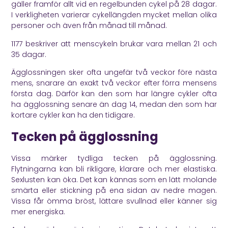
gäller framför allt vid en regelbunden cykel på 28 dagar.
I verkligheten varierar cykellängden mycket mellan olika
personer och även från månad till månad.
1177
beskriver att menscykeln brukar vara mellan 21 och
35 dagar.
Ägglossningen sker ofta ungefär två veckor före nästa
mens, snarare än exakt två veckor efter förra mensens
första dag. Därför kan den som har längre cykler ofta
ha ägglossning senare än dag 14, medan den som har
kortare cykler kan ha den tidigare.
Tecken på ägglossning
Vissa märker tydliga tecken på ägglossning.
Flytningarna kan bli rikligare, klarare och mer elastiska.
Sexlusten kan öka. Det kan kännas som en lätt molande
smärta eller stickning på ena sidan av nedre magen.
Vissa får ömma bröst, lättare svullnad eller känner sig
mer energiska.