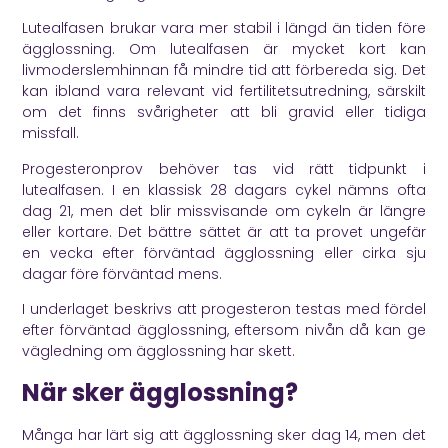
Lutealfasen brukar vara mer stabil i längd än tiden före
ägglossning. Om lutealfasen är mycket kort kan
livmoderslemhinnan få mindre tid att förbereda sig. Det
kan ibland vara relevant vid fertilitetsutredning, särskilt
om det finns svårigheter att bli gravid eller tidiga
missfall.
Progesteronprov behöver tas vid rätt tidpunkt i
lutealfasen. I en klassisk 28 dagars cykel nämns ofta
dag 21, men det blir missvisande om cykeln är längre
eller kortare. Det bättre sättet är att ta provet ungefär
en vecka efter förväntad ägglossning eller cirka sju
dagar före förväntad mens.
I underlaget beskrivs att progesteron testas med fördel
efter förväntad ägglossning, eftersom nivån då kan ge
vägledning om ägglossning har skett.
När sker ägglossning?
Många har lärt sig att ägglossning sker dag 14, men det