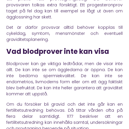
provsvaren tolkas extra försiktigt. Ett progesteronprov
taget på fel dag kan till exempel se lågt ut även om
ägglossning har skett.
Det är därför provsvar alltid behöver kopplas till
cykeldag, symtom, mensmönster och eventuell
graviditetsplanering.
Vad blodprover inte kan visa
Blodprover kan ge viktiga ledtrådar, men de visar inte
allt. De kan inte se om äggledarna är öppna. De kan
inte bedöma spermiekvalitet. De kan inte se
endometrios, livmoderns form eller om ett ägg faktiskt
blev befruktat. De kan inte heller garantera att graviditet
kommer att uppstå.
Om du försöker bli gravid och det inte går kan en
fertilitetsutredning behövas. Då tittar vården ofta på
flera delar samtidigt.
1177
beskriver att en
fertilitetsutredning kan innehålla samtal, undersökningar
och provtagning beroende på situation.