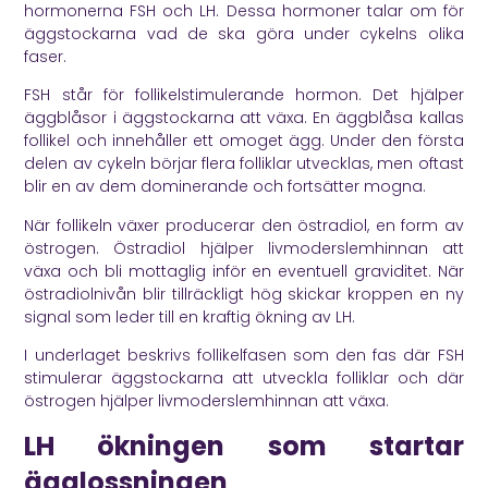
hormonerna FSH och LH. Dessa hormoner talar om för
äggstockarna vad de ska göra under cykelns olika
faser.
FSH står för follikelstimulerande hormon. Det hjälper
äggblåsor i äggstockarna att växa. En äggblåsa kallas
follikel och innehåller ett omoget ägg. Under den första
delen av cykeln börjar flera folliklar utvecklas, men oftast
blir en av dem dominerande och fortsätter mogna.
När follikeln växer producerar den östradiol, en form av
östrogen. Östradiol hjälper livmoderslemhinnan att
växa och bli mottaglig inför en eventuell graviditet. När
östradiolnivån blir tillräckligt hög skickar kroppen en ny
signal som leder till en kraftig ökning av LH.
I underlaget beskrivs follikelfasen som den fas där FSH
stimulerar äggstockarna att utveckla folliklar och där
östrogen hjälper livmoderslemhinnan att växa.
LH ökningen som startar
ägglossningen