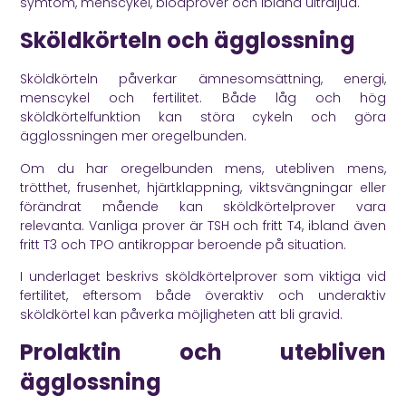
symtom, menscykel, blodprover och ibland ultraljud.
Sköldkörteln och ägglossning
Sköldkörteln påverkar ämnesomsättning, energi,
menscykel och fertilitet. Både låg och hög
sköldkörtelfunktion kan störa cykeln och göra
ägglossningen mer oregelbunden.
Om du har oregelbunden mens, utebliven mens,
trötthet, frusenhet, hjärtklappning, viktsvängningar eller
förändrat mående kan sköldkörtelprover vara
relevanta. Vanliga prover är TSH och fritt T4, ibland även
fritt T3 och TPO antikroppar beroende på situation.
I underlaget beskrivs sköldkörtelprover som viktiga vid
fertilitet, eftersom både överaktiv och underaktiv
sköldkörtel kan påverka möjligheten att bli gravid.
Prolaktin och utebliven
ägglossning