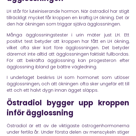
LH står för luteiniserande hormon. När östradiol har stigit
tillräckligt mycket får kroppen en kraftig LH ökning. Det är
den här ökningen som triggar själva ägglossningen.
Många ägglossningstester i urin mäter just LH. Ett
positivt test betyder att kroppen har fått en LH ökning,
vilket ofta sker kort före ägglossningen. Det betyder
däremot inte alltid att ägglossningen faktiskt fullbordas.
För att bekräfta ägglossning kan progesteron efter
ägglossning ibland ge bättre vägledning.
I underlaget beskrivs LH som hormonet som utlöser
ägglossningen, och att ökningen ofta sker ungefär ett till
ett och ett halvt dygn innan ägget släpps.
Östradiol bygger upp kroppen
inför ägglossning
Östradiol är ett av de viktigaste östrogenhormonerna
under fertila år. Under första delen av menscykeln stiger