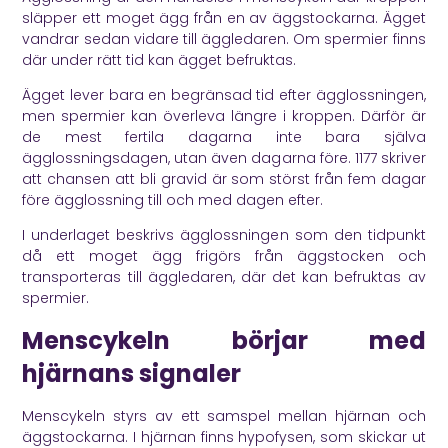
släpper ett moget ägg från en av äggstockarna. Ägget
vandrar sedan vidare till äggledaren. Om spermier finns
där under rätt tid kan ägget befruktas.
Ägget lever bara en begränsad tid efter ägglossningen,
men spermier kan överleva längre i kroppen. Därför är
de mest fertila dagarna inte bara själva
ägglossningsdagen, utan även dagarna före.
1177
skriver
att chansen att bli gravid är som störst från fem dagar
före ägglossning till och med dagen efter.
I underlaget beskrivs ägglossningen som den tidpunkt
då ett moget ägg frigörs från äggstocken och
transporteras till äggledaren, där det kan befruktas av
spermier.
Menscykeln börjar med
hjärnans signaler
Menscykeln styrs av ett samspel mellan hjärnan och
äggstockarna. I hjärnan finns hypofysen, som skickar ut