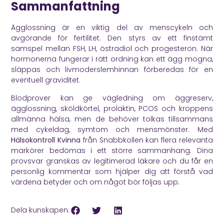
Sammanfattning
Ägglossning är en viktig del av menscykeln och
avgörande för fertilitet. Den styrs av ett finstämt
samspel mellan FSH, LH, östradiol och progesteron. När
hormonerna fungerar i rätt ordning kan ett ägg mogna,
släppas och livmoderslemhinnan förberedas för en
eventuell graviditet.
Blodprover kan ge vägledning om äggreserv,
ägglossning, sköldkörtel, prolaktin, PCOS och kroppens
allmänna hälsa, men de behöver tolkas tillsammans
med cykeldag, symtom och mensmönster. Med
Hälsokontroll Kvinna
från Snabbkollen kan flera relevanta
markörer bedömas i ett större sammanhang. Dina
provsvar granskas av legitimerad läkare och du får en
personlig kommentar som hjälper dig att förstå vad
värdena betyder och om något bör följas upp.
Dela kunskapen: