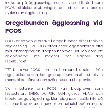
indikator på ägglossning, men att vissa tillstånd som
PCOS, sköldkörtelrubbningar och stress kan orsaka
cykler utan ägglossning.
Oregelbunden ägglossning vid
PCOS
PCOS är en vanlig orsak till oregelbunden eller utebliven
ägglossning. Vid PCOS producerar äggstockarna ofta
mer androgener än kroppen behöver. Det kan göra att
äggblåsorna inte mognar och släpper ägg
regelbundet.
1177
beskriver PCOS som en hormonell obalans från
äggstockarna som kan ge oregelbunden eller utebliven
mens, ökad hårväxt och svårigheter att bli gravid.
Vid misstanke om PCOS kan blodprover som
testosteron, SHBG, LH, FSH, AMH, glukos, HbA1c och
blodfetter ge vägledning. Men diagnosen ställs inte på
ett enskilt prov, utan genom en helhetsbedömning av