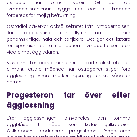
östradiol när follikeln växer. Det gör att
livmoderslemhinnan byggs upp och att kroppen
förbereds för möjlig befruktning.
Östradiol påverkar också sekretet från livmoderhalsen.
Runt ägglossning kan flytningarna bli mer
genomskinliga, hala och tänjbara. Det gör det lättare
för spermier att ta sig igenom livmoderhalsen och
vidare mot äggledaren.
Vissa märker också mer energi, ökad sexlust eller ett
allmänt lättare mående när östrogenet stiger före
ägglossning. Andra märker ingenting särskilt. Båda är
normalt.
Progesteron tar över efter
ägglossning
Efter ägglossningen omvandlas den tomma
äggblåsan till något som kallas gulkroppen.
Gulkroppen producerar progesteron. Progesteron