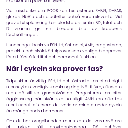
sköldkörteln påverkar cykeln.
Vid misstanke om PCOS kan testosteron, SHBG, DHEAS,
glukos, HbA1c och blodfetter också vara relevanta. Vid
graviditetsplanering kan blodstatus, ferritin, B12, folat och
D vitamin ge en bredare bild av kroppens
förutsättningar.
I underlaget beskrivs FSH, LH, östradiol, AMH, progesteron,
prolaktin och sköldkörtelprover som vanliga blodprover
för att förstå fertilitet och hormonell funktion.
När i cykeln ska prover tas?
Tidpunkten är viktig. FSH, LH och östradiol tas ofta tidigt i
menscykeln, vanligtvis omkring dag två till fyra, eftersom
man då vill se grundnivåerna. Progesteron tas efter
ägglossning, när nivån ska ha stigit. AMH kan ofta tas
mer flexibelt eftersom det varierar mindre under cykeln
än många andra hormoner.
Om du har oregelbunden mens kan det vara svårare
att pricka rätt provtagningsdag. Då behöver