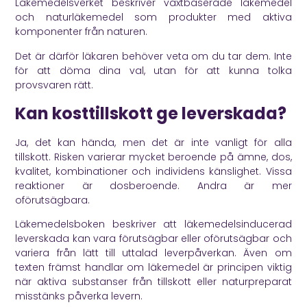
Läkemedelsverket
beskriver växtbaserade läkemedel
och naturläkemedel som produkter med aktiva
komponenter från naturen.
Det är därför läkaren behöver veta om du tar dem. Inte
för att döma dina val, utan för att kunna tolka
provsvaren rätt.
Kan kosttillskott ge leverskada?
Ja, det kan hända, men det är inte vanligt för alla
tillskott. Risken varierar mycket beroende på ämne, dos,
kvalitet, kombinationer och individens känslighet. Vissa
reaktioner är dosberoende. Andra är mer
oförutsägbara.
Läkemedelsboken
beskriver att läkemedelsinducerad
leverskada kan vara förutsägbar eller oförutsägbar och
variera från lätt till uttalad leverpåverkan. Även om
texten främst handlar om läkemedel är principen viktig
när aktiva substanser från tillskott eller naturpreparat
misstänks påverka levern.