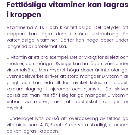
Fettlösliga vitaminer kan lagras
i kroppen
Vitaminerna A, D, E och K är fettlösliga. Det betyder att
kroppen kan lagra dem i större utsträckning än
vattenlösliga vitaminer. Därför kan höga doser under
längre tid bli problematiska.
D vitamin är ett bra exempel. Det är viktigt för skelett och
muskler, och många i Sverige kan ha låga nivåer under
vinterhalvåret. Men mycket höga doser är inte ofarliga.
Livsmedelsverket
skriver att stora mängder D vitamin är
giftigt och kan leda till för mycket kalcium i blodet,
kalciuminlagring i njurarna och njursvikt. De skriver
också att man inte får i sig farliga mängder D vitamin
enbart via maten, men att kosttillskott kan ge för
mycket.
I underlaget lyfts också att överdosering av fettlösliga
vitaminer som A, D, E och K kan vara skadligt, eftersom
de kan lagras i kroppen.