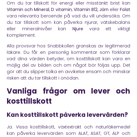
Om du tar tillskott för energi eller misstänkt brist kan
Vitamin och Mineral
,
D vitamin
,
Vitamin B12
,
Järn
eller
Folat
vara relevanta beroende på vad du vill undersöka. Om
du tar tillskott som kan påverka njurar, vätskebalans
eller mineralnivåer kan
Njure
vara ett viktigt
komplement.
Alla provsvar hos Snabbkollen granskas av legitimerad
läkare. Du får en personlig kommentar som förklarar
vad dina värden betyder, om kosttillskott kan vara en
möjlig del av bilden och om något bör följas upp. Det
gör att du slipper tolka en avvikelse ensam och minskar
risken att du tar tillskott i onödan.
Vanliga frågor om lever och
kosttillskott
Kan kosttillskott påverka levervärden?
Ja. Vissa kosttillskott, växtextrakt och naturläkemedel
kan påverka levervärden som ALAT, ASAT, GT, ALP och