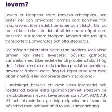
levern?
Levern är kroppens stora kemiska arbetsplats. Den
bryter ner och omvandlar ämnen som kommer från
mat, alkohol, läkemedel, hormoner och tillskott. När du
tar ett kosttillskott är det alltså inte bara något som
passerar rakt igenom kroppen. Ämnena ska tas upp,
transporteras, omvandlas och ofta utsöndras.
För många tillskott sker detta utan problem. Men vissa
ämnen kan irritera leverceller, påverka gallflödet,
samverka med läkemedel eller bli problematiska i hög
dos. Risken kan öka om du tar flera produkter samtidigt,
använder tillskott under lång tid, köper produkter med
oklart innehåll eller kombinerar dem med alkohol.
I underlaget beskrivs att även vissa läkemedel och
kosttillskott kräver extra uppmärksamhet eftersom de
metaboliseras i levern. Leverprover som ALAT, ASAT, ALP,
GT och bilirubin kan ge tidiga signaler om levern är
påverkad, men behöver alltid tolkas i sammanhang.