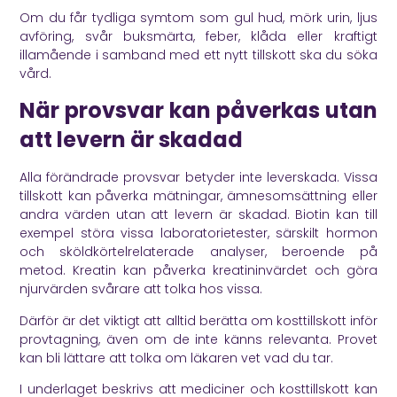
Om du får tydliga symtom som gul hud, mörk urin, ljus
avföring, svår buksmärta, feber, klåda eller kraftigt
illamående i samband med ett nytt tillskott ska du söka
vård.
När provsvar kan påverkas utan
att levern är skadad
Alla förändrade provsvar betyder inte leverskada. Vissa
tillskott kan påverka mätningar, ämnesomsättning eller
andra värden utan att levern är skadad. Biotin kan till
exempel störa vissa laboratorietester, särskilt hormon
och sköldkörtelrelaterade analyser, beroende på
metod. Kreatin kan påverka kreatininvärdet och göra
njurvärden svårare att tolka hos vissa.
Därför är det viktigt att alltid berätta om kosttillskott inför
provtagning, även om de inte känns relevanta. Provet
kan bli lättare att tolka om läkaren vet vad du tar.
I underlaget beskrivs att mediciner och kosttillskott kan