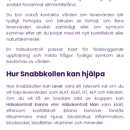
snabbt försämrat allmäntillstånd.
Du bör också kontakta vården om levervärden blir
tydligt förhöjda, om bilirubin är förhöjt, om flera
levervärden avviker samtidigt eller om symtom
kommer efter att du börjat med ett nytt kosttillskott eller
naturläkemedel.
En hälsokontroll passar bäst för förebyggande
uppföljning och milda frågor. Tydliga symtom ska
bedömas av vården.
Hur Snabbkollen kan hjälpa
Hos Snabbkollen kan
Lever
vara ett relevant val om du
vill följa levervärden som ALAT, ASAT, GT, ALP och bilirubin.
Om du vill få en bredare bild av kroppen kan
Hälsokontroll Kvinna
eller
Hälsokontroll Man
vara klokt,
eftersom kosttillskott ibland behöver förstås
tillsammans med njurar, blodstatus, inflammation,
blodsocker, blodfetter, vitaminer och mineraler.