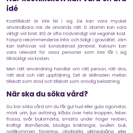
idé
Kosttillskott är inte fel i sig. De kan vara mycket
användbara när de används rätt. D vitamin kan vara
viktigt vid brist. B12 är ofta nödvändigt vid vegansk kost.
Folsyra rekommenderas inför och tidigt i graviditet. Järn
kan behövas vid konstaterad järnbrist. Kalcium kan
vara relevant för vissa personer som inte får i sig
tillräckligt via kosten.
Men rätt användning handlar om rätt person, rätt dos,
rätt skäl och rätt uppföljning. Det är skillnaden mellan
tillskott som stöd och tillskott som onödig belastning.
När ska du söka vård?
Du bör söka vård om du får gul hud eller gula ögonvitor,
mörk urin, ljus avföring, klåda över hela kroppen, feber,
frossa, svår buksmärta, smärta under höger revben,
kraftigt illamående, blodiga kräkningar, svullen buk,
nytillkommen förvirring, oförklarlig viktnedgång eller