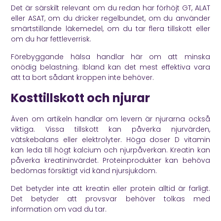
Det är särskilt relevant om du redan har förhöjt GT, ALAT
eller ASAT, om du dricker regelbundet, om du använder
smärtstillande läkemedel, om du tar flera tillskott eller
om du har fettleverrisk.
Förebyggande hälsa handlar här om att minska
onödig belastning. Ibland kan det mest effektiva vara
att ta bort sådant kroppen inte behöver.
Kosttillskott och njurar
Även om artikeln handlar om levern är njurarna också
viktiga. Vissa tillskott kan påverka njurvärden,
vätskebalans eller elektrolyter. Höga doser D vitamin
kan leda till högt kalcium och njurpåverkan. Kreatin kan
påverka kreatininvärdet. Proteinprodukter kan behöva
bedömas försiktigt vid känd njursjukdom.
Det betyder inte att kreatin eller protein alltid är farligt.
Det betyder att provsvar behöver tolkas med
information om vad du tar.