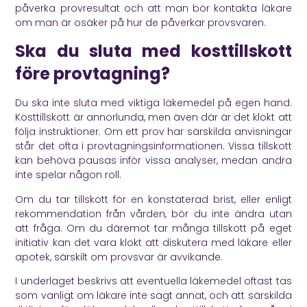
påverka provresultat och att man bör kontakta läkare
om man är osäker på hur de påverkar provsvaren.
Ska du sluta med kosttillskott
före provtagning?
Du ska inte sluta med viktiga läkemedel på egen hand.
Kosttillskott är annorlunda, men även där är det klokt att
följa instruktioner. Om ett prov har särskilda anvisningar
står det ofta i provtagningsinformationen. Vissa tillskott
kan behöva pausas inför vissa analyser, medan andra
inte spelar någon roll.
Om du tar tillskott för en konstaterad brist, eller enligt
rekommendation från vården, bör du inte ändra utan
att fråga. Om du däremot tar många tillskott på eget
initiativ kan det vara klokt att diskutera med läkare eller
apotek, särskilt om provsvar är avvikande.
I underlaget beskrivs att eventuella läkemedel oftast tas
som vanligt om läkare inte sagt annat, och att särskilda