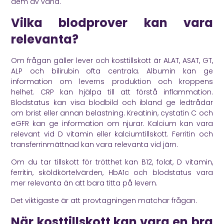
dem av vana.
Vilka blodprover kan vara
relevanta?
Om frågan gäller lever och kosttillskott är ALAT, ASAT, GT,
ALP och bilirubin ofta centrala. Albumin kan ge
information om leverns produktion och kroppens
helhet. CRP kan hjälpa till att förstå inflammation.
Blodstatus kan visa blodbild och ibland ge ledtrådar
om brist eller annan belastning. Kreatinin, cystatin C och
eGFR kan ge information om njurar. Kalcium kan vara
relevant vid D vitamin eller kalciumtillskott. Ferritin och
transferrinmättnad kan vara relevanta vid järn.
Om du tar tillskott för trötthet kan B12, folat, D vitamin,
ferritin, sköldkörtelvärden, HbA1c och blodstatus vara
mer relevanta än att bara titta på levern.
Det viktigaste är att provtagningen matchar frågan.
När kosttillskott kan vara en bra