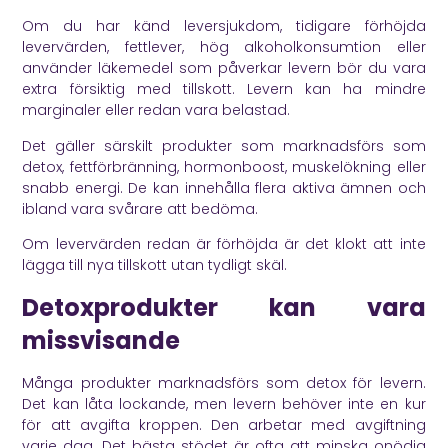
Om du har känd leversjukdom, tidigare förhöjda
levervärden, fettlever, hög alkoholkonsumtion eller
använder läkemedel som påverkar levern bör du vara
extra försiktig med tillskott. Levern kan ha mindre
marginaler eller redan vara belastad.
Det gäller särskilt produkter som marknadsförs som
detox, fettförbränning, hormonboost, muskelökning eller
snabb energi. De kan innehålla flera aktiva ämnen och
ibland vara svårare att bedöma.
Om levervärden redan är förhöjda är det klokt att inte
lägga till nya tillskott utan tydligt skäl.
Detoxprodukter kan vara
missvisande
Många produkter marknadsförs som detox för levern.
Det kan låta lockande, men levern behöver inte en kur
för att avgifta kroppen. Den arbetar med avgiftning
varje dag. Det bästa stödet är ofta att minska onödig