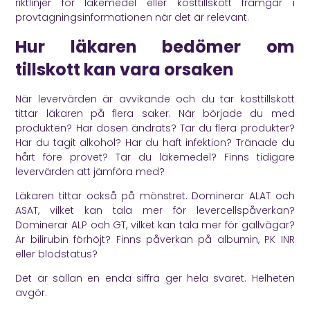
riktlinjer för läkemedel eller kosttillskott framgår i
provtagningsinformationen när det är relevant.
Hur läkaren bedömer om
tillskott kan vara orsaken
När levervärden är avvikande och du tar kosttillskott
tittar läkaren på flera saker. När började du med
produkten? Har dosen ändrats? Tar du flera produkter?
Har du tagit alkohol? Har du haft infektion? Tränade du
hårt före provet? Tar du läkemedel? Finns tidigare
levervärden att jämföra med?
Läkaren tittar också på mönstret. Dominerar ALAT och
ASAT, vilket kan tala mer för levercellspåverkan?
Dominerar ALP och GT, vilket kan tala mer för gallvägar?
Är bilirubin förhöjt? Finns påverkan på albumin, PK INR
eller blodstatus?
Det är sällan en enda siffra ger hela svaret. Helheten
avgör.