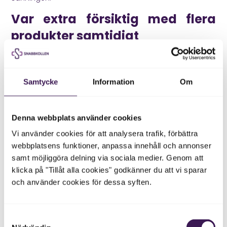
Var extra försiktig med flera
produkter samtidigt
En vanlig risk är att flera tillskott innehåller samma
ämne. Du kanske tar en multivitamin, ett D vitamin, ett
immunförsvarstillskott och en träningsprodukt. Varje
Samtycke
Information
Om
produkt ser rimlig ut för sig, men tillsammans kan dosen
bli högre än du tänkt.
Det gäller särskilt fettlösliga vitaminer, järn, zink,
Denna webbplats använder cookies
magnesium och andra mineraler. Det gäller också
Vi använder cookies för att analysera trafik, förbättra
växtextrakt där flera produkter kan innehålla liknande
webbplatsens funktioner, anpassa innehåll och annonser
aktiva ämnen.
samt möjliggöra delning via sociala medier. Genom att
I underlaget beskrivs att många kosttillskott innehåller
klicka på "Tillåt alla cookies" godkänner du att vi sparar
samma typer av vitaminer och att kombinationer
och använder cookies för dessa syften.
därför kan öka risken för överdosering. Där
rekommenderas att man läser innehållsförteckningen
noggrant.
Samtyckesval